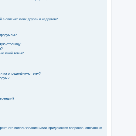
й в списках моих друзей и недругов?
и форумам?
стую страницу!
и?
ные мной темы?
ься на определённую тему?
форум?
ференции?
рректного использования и/или юридических вопросов, связанных