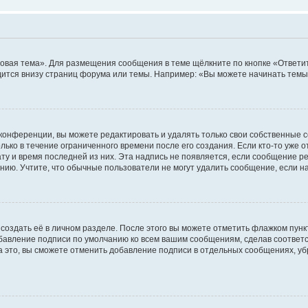
овая тема». Для размещения сообщения в теме щёлкните по кнопке «Ответит
ится внизу страниц форума или темы. Например: «Вы можете начинать темы»
конференции, вы можете редактировать и удалять только свои собственные 
ько в течение ограниченного времени после его создания. Если кто-то уже 
дату и время последней из них. Эта надпись не появляется, если сообщение 
ию. Учтите, что обычные пользователи не могут удалить сообщение, если на 
создать её в личном разделе. После этого вы можете отметить флажком пун
обавление подписи по умолчанию ко всем вашим сообщениям, сделав соотве
а это, вы сможете отменить добавление подписи в отдельных сообщениях, у