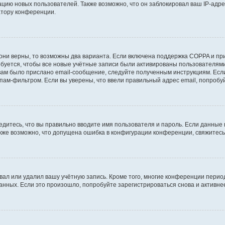
ию новых пользователей. Также возможно, что он заблокировал ваш IP-адре
атору конференции.
они верны, то возможны два варианта. Если включена поддержка COPPA и при 
уется, чтобы все новые учётные записи были активированы пользователями
ам было прислано email-сообщение, следуйте полученным инструкциям. Если
пам-фильтром. Если вы уверены, что ввели правильный адрес email, попробу
едитесь, что вы правильно вводите имя пользователя и пароль. Если данные
Также возможно, что допущена ошибка в конфигурации конференции, свяжитес
вал или удалил вашу учётную запись. Кроме того, многие конференции перио
ных. Если это произошло, попробуйте зарегистрироваться снова и активнее 