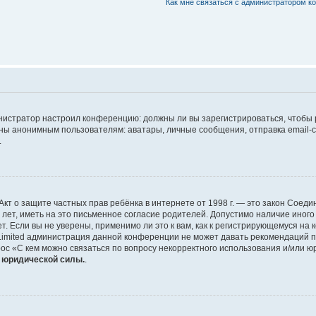
Как мне связаться с администратором 
дминистратор настроил конференцию: должны ли вы зарегистрироваться, чтобы
 анонимным пользователям: аватары, личные сообщения, отправка email-сооб
.
 или Акт о защите частных прав ребёнка в интернете от 1998 г. — это закон Со
т, иметь на это письменное согласие родителей. Допустимо наличие иного
 Если вы не уверены, применимо ли это к вам, как к регистрирующемуся на 
Limited администрация данной конференции не может давать рекомендаций 
ос «С кем можно связаться по вопросу некорректного использования и/или ю
т юридической силы.
.