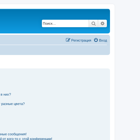
Поиск
Расширенный по
Регистрация
Вход
 в них?
 разные цвета?
чные сообщения!
 от кого-то с этой конференции!