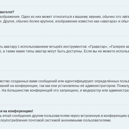
ователя?
зображения. Одно из них может относиться к вашему званию, обычно это звёзд
. Другое, обычно более крупное, изображение известно как «аватара» и обы
ь аватару с использованием четырёх инструментов: «Граватар», «Галерея а
, а также какие типы аватар могут быть доступны. Если вы не можете испол
чество созданных вами сообщений или идентифицируют определённых польз
аний на конференции, так как они установлены её администратором. Пожал
е. На большинстве конференций это запрещено, и модератор или администра
ти на конференцию!
ь email-сообщения другим пользователям через встроенную в конференцию ф
ь злоупотребления почтовой системой анонимными пользователями.