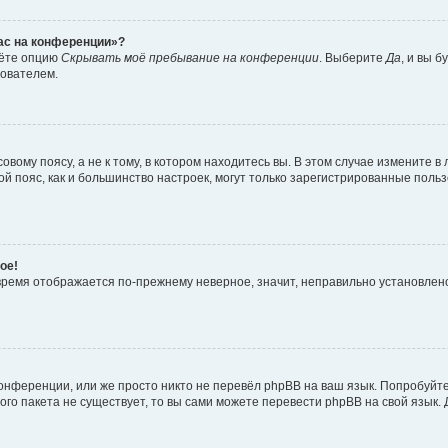
час на конференции»?
дёте опцию
Скрывать моё пребывание на конференции
. Выберите
Да
, и вы 
зователем.
вому поясу, а не к тому, в котором находитесь вы. В этом случае измените в 
овой пояс, как и большинство настроек, могут только зарегистрированные пол
ое!
о время отображается по-прежнему неверное, значит, неправильно установле
онференции, или же просто никто не перевёл phpBB на ваш язык. Попробуйт
вого пакета не существует, то вы сами можете перевести phpBB на свой язы