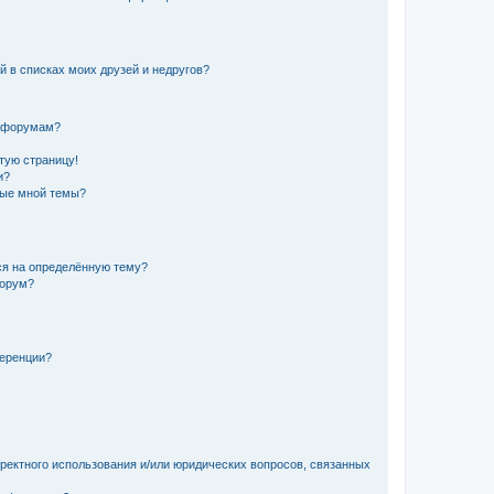
й в списках моих друзей и недругов?
и форумам?
стую страницу!
и?
ные мной темы?
ься на определённую тему?
форум?
ференции?
рректного использования и/или юридических вопросов, связанных