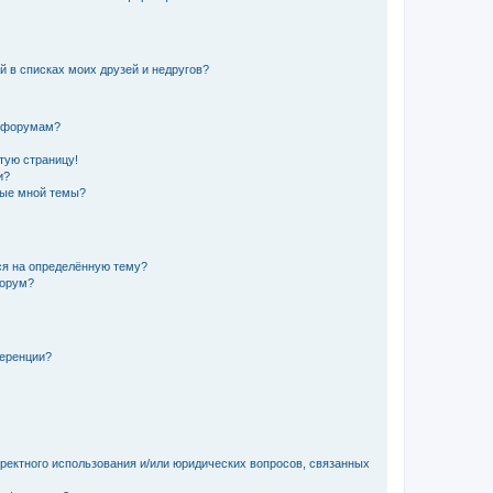
й в списках моих друзей и недругов?
и форумам?
стую страницу!
и?
ные мной темы?
ься на определённую тему?
форум?
ференции?
рректного использования и/или юридических вопросов, связанных