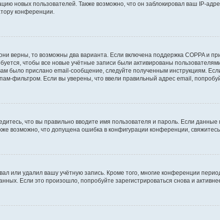
ию новых пользователей. Также возможно, что он заблокировал ваш IP-адре
атору конференции.
они верны, то возможны два варианта. Если включена поддержка COPPA и при 
уется, чтобы все новые учётные записи были активированы пользователями
ам было прислано email-сообщение, следуйте полученным инструкциям. Если
пам-фильтром. Если вы уверены, что ввели правильный адрес email, попробу
едитесь, что вы правильно вводите имя пользователя и пароль. Если данные
Также возможно, что допущена ошибка в конфигурации конференции, свяжитес
вал или удалил вашу учётную запись. Кроме того, многие конференции перио
ных. Если это произошло, попробуйте зарегистрироваться снова и активнее 