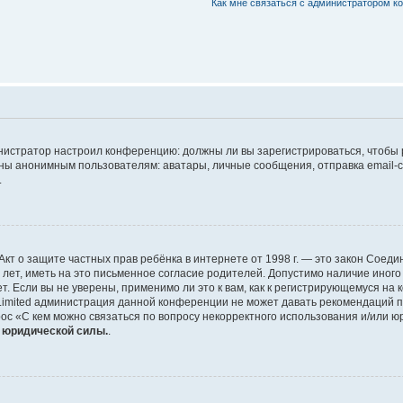
Как мне связаться с администратором 
дминистратор настроил конференцию: должны ли вы зарегистрироваться, чтобы
 анонимным пользователям: аватары, личные сообщения, отправка email-сооб
.
 или Акт о защите частных прав ребёнка в интернете от 1998 г. — это закон Со
т, иметь на это письменное согласие родителей. Допустимо наличие иного
 Если вы не уверены, применимо ли это к вам, как к регистрирующемуся на 
Limited администрация данной конференции не может давать рекомендаций 
ос «С кем можно связаться по вопросу некорректного использования и/или ю
т юридической силы.
.