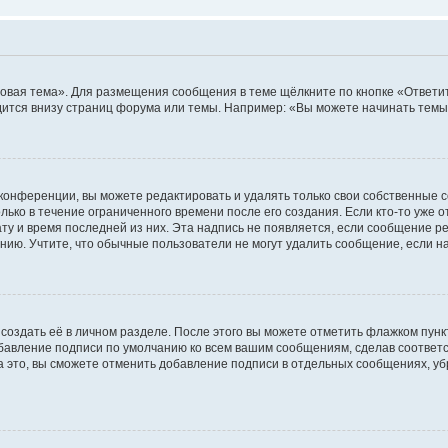
овая тема». Для размещения сообщения в теме щёлкните по кнопке «Ответит
ится внизу страниц форума или темы. Например: «Вы можете начинать темы»
конференции, вы можете редактировать и удалять только свои собственные 
ько в течение ограниченного времени после его создания. Если кто-то уже 
дату и время последней из них. Эта надпись не появляется, если сообщение 
ию. Учтите, что обычные пользователи не могут удалить сообщение, если на 
создать её в личном разделе. После этого вы можете отметить флажком пун
обавление подписи по умолчанию ко всем вашим сообщениям, сделав соотве
а это, вы сможете отменить добавление подписи в отдельных сообщениях, у