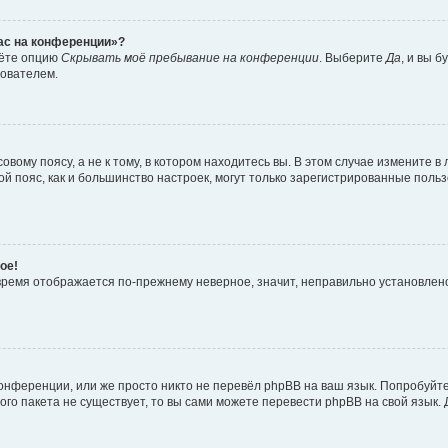
час на конференции»?
дёте опцию
Скрывать моё пребывание на конференции
. Выберите
Да
, и вы 
зователем.
вому поясу, а не к тому, в котором находитесь вы. В этом случае измените в 
овой пояс, как и большинство настроек, могут только зарегистрированные пол
ое!
о время отображается по-прежнему неверное, значит, неправильно установле
онференции, или же просто никто не перевёл phpBB на ваш язык. Попробуйт
вого пакета не существует, то вы сами можете перевести phpBB на свой язы