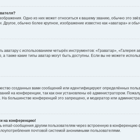
ователя?
зображения. Одно из них может относиться к вашему званию, обычно это звёзд
. Другое, обычно более крупное, изображение известно как «аватара» и обы
ь аватару с использованием четырёх инструментов: «Граватар», «Галерея а
, а также какие типы аватар могут быть доступны. Если вы не можете испол
чество созданных вами сообщений или идентифицируют определённых польз
аний на конференции, так как они установлены её администратором. Пожал
е. На большинстве конференций это запрещено, и модератор или администра
ти на конференцию!
ь email-сообщения другим пользователям через встроенную в конференцию ф
ь злоупотребления почтовой системой анонимными пользователями.