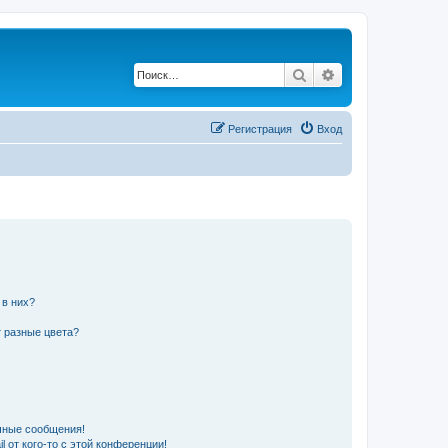
Поиск
Расширенный по
Регистрация
Вход
 в них?
 разные цвета?
чные сообщения!
 от кого-то с этой конференции!