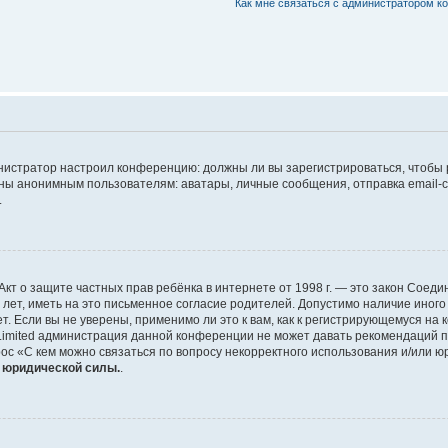
Как мне связаться с администратором 
дминистратор настроил конференцию: должны ли вы зарегистрироваться, чтобы
 анонимным пользователям: аватары, личные сообщения, отправка email-сооб
.
 или Акт о защите частных прав ребёнка в интернете от 1998 г. — это закон Со
т, иметь на это письменное согласие родителей. Допустимо наличие иного
 Если вы не уверены, применимо ли это к вам, как к регистрирующемуся на 
Limited администрация данной конференции не может давать рекомендаций 
ос «С кем можно связаться по вопросу некорректного использования и/или ю
т юридической силы.
.