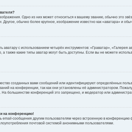
ователя?
зображения. Одно из них может относиться к вашему званию, обычно это звёзд
. Другое, обычно более крупное, изображение известно как «аватара» и обы
ь аватару с использованием четырёх инструментов: «Граватар», «Галерея а
, а также какие типы аватар могут быть доступны. Если вы не можете испол
чество созданных вами сообщений или идентифицируют определённых польз
аний на конференции, так как они установлены её администратором. Пожал
е. На большинстве конференций это запрещено, и модератор или администра
ти на конференцию!
ь email-сообщения другим пользователям через встроенную в конференцию ф
ь злоупотребления почтовой системой анонимными пользователями.