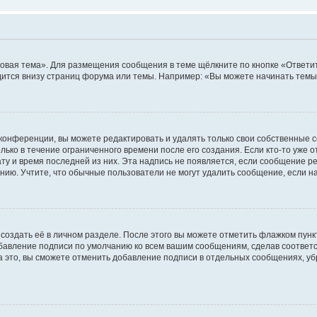
овая тема». Для размещения сообщения в теме щёлкните по кнопке «Ответит
ится внизу страниц форума или темы. Например: «Вы можете начинать темы»
конференции, вы можете редактировать и удалять только свои собственные 
ько в течение ограниченного времени после его создания. Если кто-то уже 
дату и время последней из них. Эта надпись не появляется, если сообщение 
ию. Учтите, что обычные пользователи не могут удалить сообщение, если на 
создать её в личном разделе. После этого вы можете отметить флажком пун
обавление подписи по умолчанию ко всем вашим сообщениям, сделав соотве
а это, вы сможете отменить добавление подписи в отдельных сообщениях, у