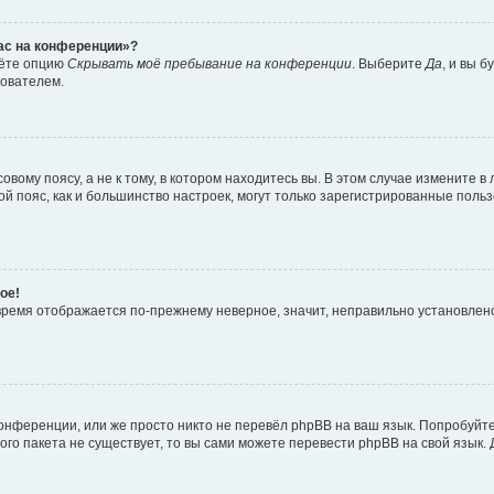
час на конференции»?
дёте опцию
Скрывать моё пребывание на конференции
. Выберите
Да
, и вы 
зователем.
вому поясу, а не к тому, в котором находитесь вы. В этом случае измените в 
овой пояс, как и большинство настроек, могут только зарегистрированные пол
ое!
о время отображается по-прежнему неверное, значит, неправильно установле
онференции, или же просто никто не перевёл phpBB на ваш язык. Попробуйт
вого пакета не существует, то вы сами можете перевести phpBB на свой язы