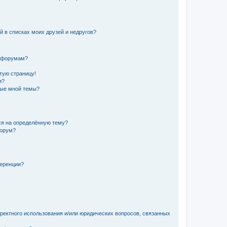
й в списках моих друзей и недругов?
и форумам?
стую страницу!
и?
ные мной темы?
ься на определённую тему?
форум?
ференции?
рректного использования и/или юридических вопросов, связанных