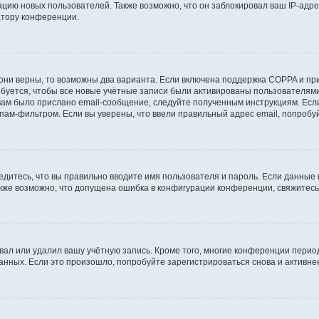
ию новых пользователей. Также возможно, что он заблокировал ваш IP-адре
атору конференции.
они верны, то возможны два варианта. Если включена поддержка COPPA и при 
уется, чтобы все новые учётные записи были активированы пользователями
ам было прислано email-сообщение, следуйте полученным инструкциям. Если
пам-фильтром. Если вы уверены, что ввели правильный адрес email, попробу
едитесь, что вы правильно вводите имя пользователя и пароль. Если данные
Также возможно, что допущена ошибка в конфигурации конференции, свяжитес
вал или удалил вашу учётную запись. Кроме того, многие конференции перио
ных. Если это произошло, попробуйте зарегистрироваться снова и активнее 