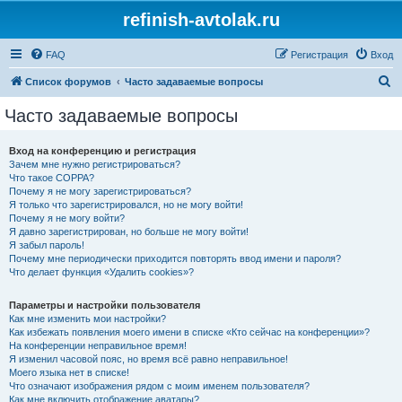
refinish-avtolak.ru
FAQ
Регистрация
Вход
П
Список форумов
Часто задаваемые вопросы
о
Часто задаваемые вопросы
и
с
Вход на конференцию и регистрация
Зачем мне нужно регистрироваться?
к
Что такое COPPA?
Почему я не могу зарегистрироваться?
Я только что зарегистрировался, но не могу войти!
Почему я не могу войти?
Я давно зарегистрирован, но больше не могу войти!
Я забыл пароль!
Почему мне периодически приходится повторять ввод имени и пароля?
Что делает функция «Удалить cookies»?
Параметры и настройки пользователя
Как мне изменить мои настройки?
Как избежать появления моего имени в списке «Кто сейчас на конференции»?
На конференции неправильное время!
Я изменил часовой пояс, но время всё равно неправильное!
Моего языка нет в списке!
Что означают изображения рядом с моим именем пользователя?
Как мне включить отображение аватары?