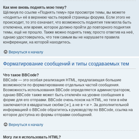
Как мне вновь поднять мою тему?
Щёлкнув по ссылке «Поднять тему» при просмотре темы, вы можете
«поднять» её в верхнюю часть первой страницы форума. Если этого не
происходит, то это означает, что возможность поднятия тем могла быть
отключена, или время, которое должно пройти до повторного поднятия
темы, ещё не прошло. Также можно поднять тему, просто ответив на неё,
однако удостоверьтесь, что тем самым вы не нарушаете правила
конференции, на которой находитесь.
Вернуться к началу
Форматирование сообщений и типы создаваемых тем
Что такое BBCode?
BBCode — это особая реализация HTML, предлагающая большие
возможности по форматированию отдельных частей сообщения.
Возможность использования BBCode определяется администратором,
однако BBCode также может быть отключён на уровне сообщения в
форме для его отправки. BBCode очень похож на HTML, но теги в нём
заключаются в квадратные скобки [ и ], а не в < и >. За дополнительной
информацией о BBCode обратитесь к руководству по BBCode, ссылка на
которое доступна из формы отправки сообщений.
Вернуться к началу
Могу ли я использовать HTML?