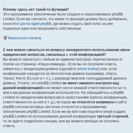
Почему здесь нет такой-то функции?
Это программное обеспечение было создано и лицензировано phpBB
Limited. Если вы считаете, что какая-то функция должна быть добавлена,
посетите
Центр идей phpBB
, где можно отдать свой голос за уже
поданные идеи или предложить собственные.
Вернуться к началу
С кем можно связаться по вопросу некорректного использования и/или
юридических вопросов, связанных с этой конференцией?
Вы можете связаться с любым из администраторов, перечисленных в
списке на странице «Наша команда». Если вы не получили ответа,
свяжитесь с владельцем домена (сделайте
whois lookup
) или, если
конференция находится на бесплатном домене (например, chat.ru,
Yahoo!, free.fr, f2s.com и т. п.), с руководством или техподдержкой данного
домена. Учтите, что phpBB Limited
не имеет никакого контроля над
данной конференцией
и не может нести никакой ответственности за то,
кем и как данная конференция используется. Не обращайтесь к phpBB
Limited по юридическим вопросам (о приостановке работы конференции,
ответственности за неё и т. д.), которые
не относятся напрямую
к сайту
phpBB.com или которые частично относятся к программному
обеспечению phpBB Limited. Если же вы всё-таки пошлёте email в адрес
phpBB Limited об использовании данной конференции
третьей стороной
,
то не ждите подробного письма, или вы можете вообще не получить
ответа.