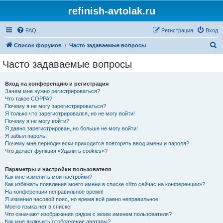
refinish-avtolak.ru
FAQ
Регистрация
Вход
П
Список форумов
Часто задаваемые вопросы
о
Часто задаваемые вопросы
и
с
Вход на конференцию и регистрация
Зачем мне нужно регистрироваться?
к
Что такое COPPA?
Почему я не могу зарегистрироваться?
Я только что зарегистрировался, но не могу войти!
Почему я не могу войти?
Я давно зарегистрирован, но больше не могу войти!
Я забыл пароль!
Почему мне периодически приходится повторять ввод имени и пароля?
Что делает функция «Удалить cookies»?
Параметры и настройки пользователя
Как мне изменить мои настройки?
Как избежать появления моего имени в списке «Кто сейчас на конференции»?
На конференции неправильное время!
Я изменил часовой пояс, но время всё равно неправильное!
Моего языка нет в списке!
Что означают изображения рядом с моим именем пользователя?
Как мне включить отображение аватары?