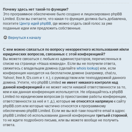
Почему здесь нет такой-то функции?
Это программное обеспечение было создано и лицензировано phpBB
Limited. Если вы считаете, что какая-то функция должна быть добавлена,
посетите
Центр идей phpBB
, где можно отдать свой голос за уже
поданные идеи или предложить собственные.
Вернуться к началу
С кем можно связаться по вопросу некорректного использования и/или
юридических вопросов, связанных с этой конференцией?
Вы можете связаться с любым из администраторов, перечисленных в
списке на странице «Наша команда». Если вы не получили ответа,
свяжитесь с владельцем домена (сделайте
whois lookup
) или, если
конференция находится на бесплатном домене (например, chat.ru,
Yahoo!, free.fr, f2s.com и т. п.), с руководством или техподдержкой данного
домена. Учтите, что phpBB Limited
не имеет никакого контроля над
данной конференцией
и не может нести никакой ответственности за то,
кем и как данная конференция используется. Не обращайтесь к phpBB
Limited по юридическим вопросам (о приостановке работы конференции,
ответственности за неё и т. д.), которые
не относятся напрямую
к сайту
phpBB.com или которые частично относятся к программному
обеспечению phpBB Limited. Если же вы всё-таки пошлёте email в адрес
phpBB Limited об использовании данной конференции
третьей стороной
,
то не ждите подробного письма, или вы можете вообще не получить
ответа.