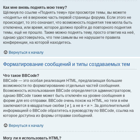
Как мне вновь поднять мою тему?
Щёлкнув по ссылке «Поднять тему» при просмотре темы, вы можете
«поднять» её в верхнюю часть первой страницы форума. Если этого не
происходит, то это означает, что возможность поднятия тем могла быть
отключена, или время, которое должно пройти до повторного поднятия
темы, ещё не прошло. Также можно поднять тему, просто ответив на неё,
однако удостоверьтесь, что тем самым вы не нарушаете правила
конференции, на которой находитесь.
Вернуться к началу
Форматирование сообщений и типы создаваемых тем
Что такое BBCode?
BBCode — это особая реализация HTML, предлагающая большие
возможности по форматированию отдельных частей сообщения.
Возможность использования BBCode определяется администратором,
однако BBCode также может быть отключён на уровне сообщения в
форме для его отправки. BBCode очень похож на HTML, но теги в нём
заключаются в квадратные скобки [ и ], а не в < и >. За дополнительной
информацией о BBCode обратитесь к руководству по BBCode, ссылка на
которое доступна из формы отправки сообщений.
Вернуться к началу
Могу ли я использовать HTML?