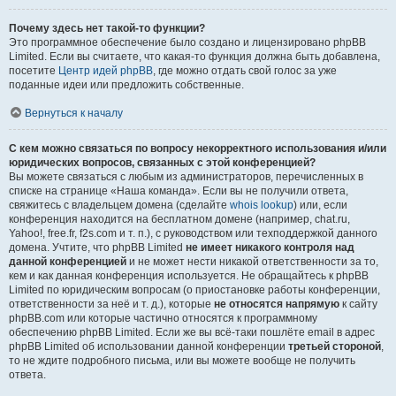
Почему здесь нет такой-то функции?
Это программное обеспечение было создано и лицензировано phpBB
Limited. Если вы считаете, что какая-то функция должна быть добавлена,
посетите
Центр идей phpBB
, где можно отдать свой голос за уже
поданные идеи или предложить собственные.
Вернуться к началу
С кем можно связаться по вопросу некорректного использования и/или
юридических вопросов, связанных с этой конференцией?
Вы можете связаться с любым из администраторов, перечисленных в
списке на странице «Наша команда». Если вы не получили ответа,
свяжитесь с владельцем домена (сделайте
whois lookup
) или, если
конференция находится на бесплатном домене (например, chat.ru,
Yahoo!, free.fr, f2s.com и т. п.), с руководством или техподдержкой данного
домена. Учтите, что phpBB Limited
не имеет никакого контроля над
данной конференцией
и не может нести никакой ответственности за то,
кем и как данная конференция используется. Не обращайтесь к phpBB
Limited по юридическим вопросам (о приостановке работы конференции,
ответственности за неё и т. д.), которые
не относятся напрямую
к сайту
phpBB.com или которые частично относятся к программному
обеспечению phpBB Limited. Если же вы всё-таки пошлёте email в адрес
phpBB Limited об использовании данной конференции
третьей стороной
,
то не ждите подробного письма, или вы можете вообще не получить
ответа.