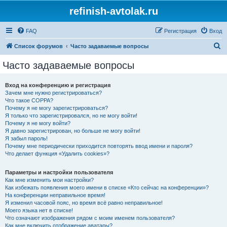
refinish-avtolak.ru
FAQ
Регистрация
Вход
П
Список форумов
Часто задаваемые вопросы
о
Часто задаваемые вопросы
и
с
Вход на конференцию и регистрация
Зачем мне нужно регистрироваться?
к
Что такое COPPA?
Почему я не могу зарегистрироваться?
Я только что зарегистрировался, но не могу войти!
Почему я не могу войти?
Я давно зарегистрирован, но больше не могу войти!
Я забыл пароль!
Почему мне периодически приходится повторять ввод имени и пароля?
Что делает функция «Удалить cookies»?
Параметры и настройки пользователя
Как мне изменить мои настройки?
Как избежать появления моего имени в списке «Кто сейчас на конференции»?
На конференции неправильное время!
Я изменил часовой пояс, но время всё равно неправильное!
Моего языка нет в списке!
Что означают изображения рядом с моим именем пользователя?
Как мне включить отображение аватары?