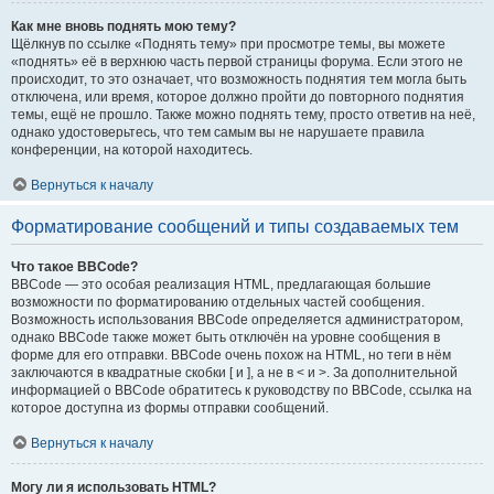
Как мне вновь поднять мою тему?
Щёлкнув по ссылке «Поднять тему» при просмотре темы, вы можете
«поднять» её в верхнюю часть первой страницы форума. Если этого не
происходит, то это означает, что возможность поднятия тем могла быть
отключена, или время, которое должно пройти до повторного поднятия
темы, ещё не прошло. Также можно поднять тему, просто ответив на неё,
однако удостоверьтесь, что тем самым вы не нарушаете правила
конференции, на которой находитесь.
Вернуться к началу
Форматирование сообщений и типы создаваемых тем
Что такое BBCode?
BBCode — это особая реализация HTML, предлагающая большие
возможности по форматированию отдельных частей сообщения.
Возможность использования BBCode определяется администратором,
однако BBCode также может быть отключён на уровне сообщения в
форме для его отправки. BBCode очень похож на HTML, но теги в нём
заключаются в квадратные скобки [ и ], а не в < и >. За дополнительной
информацией о BBCode обратитесь к руководству по BBCode, ссылка на
которое доступна из формы отправки сообщений.
Вернуться к началу
Могу ли я использовать HTML?