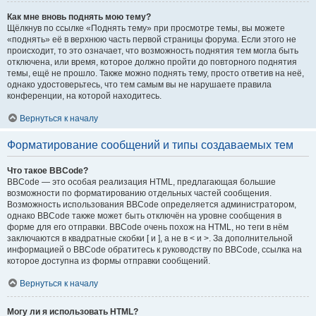
Как мне вновь поднять мою тему?
Щёлкнув по ссылке «Поднять тему» при просмотре темы, вы можете
«поднять» её в верхнюю часть первой страницы форума. Если этого не
происходит, то это означает, что возможность поднятия тем могла быть
отключена, или время, которое должно пройти до повторного поднятия
темы, ещё не прошло. Также можно поднять тему, просто ответив на неё,
однако удостоверьтесь, что тем самым вы не нарушаете правила
конференции, на которой находитесь.
Вернуться к началу
Форматирование сообщений и типы создаваемых тем
Что такое BBCode?
BBCode — это особая реализация HTML, предлагающая большие
возможности по форматированию отдельных частей сообщения.
Возможность использования BBCode определяется администратором,
однако BBCode также может быть отключён на уровне сообщения в
форме для его отправки. BBCode очень похож на HTML, но теги в нём
заключаются в квадратные скобки [ и ], а не в < и >. За дополнительной
информацией о BBCode обратитесь к руководству по BBCode, ссылка на
которое доступна из формы отправки сообщений.
Вернуться к началу
Могу ли я использовать HTML?