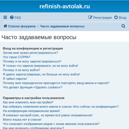
refinish-avtolak.ru
FAQ
Регистрация
Вход
П
Список форумов
Часто задаваемые вопросы
о
Часто задаваемые вопросы
и
с
Вход на конференцию и регистрация
Зачем мне нужно регистрироваться?
к
Что такое COPPA?
Почему я не могу зарегистрироваться?
Я только что зарегистрировался, но не могу войти!
Почему я не могу войти?
Я давно зарегистрирован, но больше не могу войти!
Я забыл пароль!
Почему мне периодически приходится повторять ввод имени и пароля?
Что делает функция «Удалить cookies»?
Параметры и настройки пользователя
Как мне изменить мои настройки?
Как избежать появления моего имени в списке «Кто сейчас на конференции»?
На конференции неправильное время!
Я изменил часовой пояс, но время всё равно неправильное!
Моего языка нет в списке!
Что означают изображения рядом с моим именем пользователя?
Как мне включить отображение аватары?