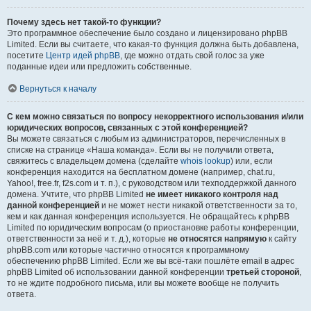
Почему здесь нет такой-то функции?
Это программное обеспечение было создано и лицензировано phpBB
Limited. Если вы считаете, что какая-то функция должна быть добавлена,
посетите
Центр идей phpBB
, где можно отдать свой голос за уже
поданные идеи или предложить собственные.
Вернуться к началу
С кем можно связаться по вопросу некорректного использования и/или
юридических вопросов, связанных с этой конференцией?
Вы можете связаться с любым из администраторов, перечисленных в
списке на странице «Наша команда». Если вы не получили ответа,
свяжитесь с владельцем домена (сделайте
whois lookup
) или, если
конференция находится на бесплатном домене (например, chat.ru,
Yahoo!, free.fr, f2s.com и т. п.), с руководством или техподдержкой данного
домена. Учтите, что phpBB Limited
не имеет никакого контроля над
данной конференцией
и не может нести никакой ответственности за то,
кем и как данная конференция используется. Не обращайтесь к phpBB
Limited по юридическим вопросам (о приостановке работы конференции,
ответственности за неё и т. д.), которые
не относятся напрямую
к сайту
phpBB.com или которые частично относятся к программному
обеспечению phpBB Limited. Если же вы всё-таки пошлёте email в адрес
phpBB Limited об использовании данной конференции
третьей стороной
,
то не ждите подробного письма, или вы можете вообще не получить
ответа.