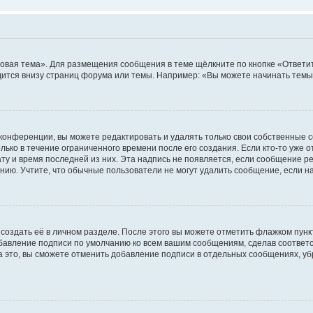
овая тема». Для размещения сообщения в теме щёлкните по кнопке «Ответит
ится внизу страниц форума или темы. Например: «Вы можете начинать темы»
конференции, вы можете редактировать и удалять только свои собственные 
ько в течение ограниченного времени после его создания. Если кто-то уже 
дату и время последней из них. Эта надпись не появляется, если сообщение 
ию. Учтите, что обычные пользователи не могут удалить сообщение, если на 
создать её в личном разделе. После этого вы можете отметить флажком пун
обавление подписи по умолчанию ко всем вашим сообщениям, сделав соотве
а это, вы сможете отменить добавление подписи в отдельных сообщениях, у