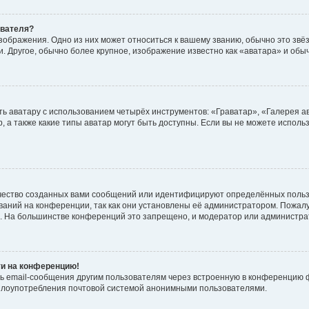
ователя?
зображения. Одно из них может относиться к вашему званию, обычно это звёзд
. Другое, обычно более крупное, изображение известно как «аватара» и обы
ь аватару с использованием четырёх инструментов: «Граватар», «Галерея а
, а также какие типы аватар могут быть доступны. Если вы не можете испол
чество созданных вами сообщений или идентифицируют определённых польз
аний на конференции, так как они установлены её администратором. Пожал
е. На большинстве конференций это запрещено, и модератор или администра
ти на конференцию!
ь email-сообщения другим пользователям через встроенную в конференцию ф
ь злоупотребления почтовой системой анонимными пользователями.