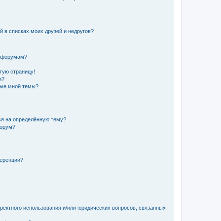
й в списках моих друзей и недругов?
и форумам?
стую страницу!
и?
ные мной темы?
ься на определённую тему?
форум?
ференции?
рректного использования и/или юридических вопросов, связанных