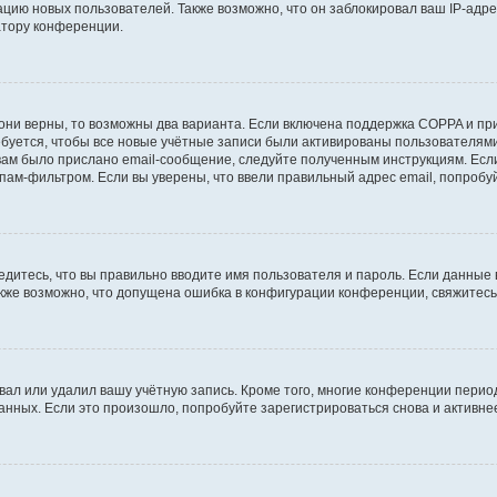
ию новых пользователей. Также возможно, что он заблокировал ваш IP-адре
атору конференции.
они верны, то возможны два варианта. Если включена поддержка COPPA и при 
уется, чтобы все новые учётные записи были активированы пользователями
ам было прислано email-сообщение, следуйте полученным инструкциям. Если
пам-фильтром. Если вы уверены, что ввели правильный адрес email, попробу
едитесь, что вы правильно вводите имя пользователя и пароль. Если данные
Также возможно, что допущена ошибка в конфигурации конференции, свяжитес
вал или удалил вашу учётную запись. Кроме того, многие конференции перио
ных. Если это произошло, попробуйте зарегистрироваться снова и активнее 