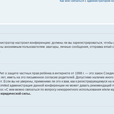
Как мне связаться с администратором 
дминистратор настроил конференцию: должны ли вы зарегистрироваться, чтобы
 анонимным пользователям: аватары, личные сообщения, отправка email-сооб
.
 или Акт о защите частных прав ребёнка в интернете от 1998 г. — это закон Со
т, иметь на это письменное согласие родителей. Допустимо наличие иного
 Если вы не уверены, применимо ли это к вам, как к регистрирующемуся на 
Limited администрация данной конференции не может давать рекомендаций 
ос «С кем можно связаться по вопросу некорректного использования и/или ю
т юридической силы.
.