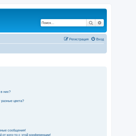
Поиск
Расширенный по
Регистрация
Вход
 в них?
 разные цвета?
чные сообщения!
 от кого-то с этой конференции!