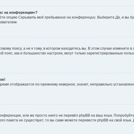
час на конференции»?
дёте опцию
Скрывать моё пребывание на конференции
. Выберите
Да
, и вы 
зователем.
вому поясу, а не к тому, в котором находитесь вы. В этом случае измените в 
овой пояс, как и большинство настроек, могут только зарегистрированные пол
ое!
о время отображается по-прежнему неверное, значит, неправильно установле
онференции, или же просто никто не перевёл phpBB на ваш язык. Попробуйт
вого пакета не существует, то вы сами можете перевести phpBB на свой язы