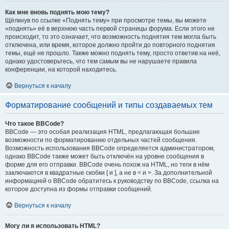
Как мне вновь поднять мою тему?
Щёлкнув по ссылке «Поднять тему» при просмотре темы, вы можете
«поднять» её в верхнюю часть первой страницы форума. Если этого не
происходит, то это означает, что возможность поднятия тем могла быть
отключена, или время, которое должно пройти до повторного поднятия
темы, ещё не прошло. Также можно поднять тему, просто ответив на неё,
однако удостоверьтесь, что тем самым вы не нарушаете правила
конференции, на которой находитесь.
Вернуться к началу
Форматирование сообщений и типы создаваемых тем
Что такое BBCode?
BBCode — это особая реализация HTML, предлагающая большие
возможности по форматированию отдельных частей сообщения.
Возможность использования BBCode определяется администратором,
однако BBCode также может быть отключён на уровне сообщения в
форме для его отправки. BBCode очень похож на HTML, но теги в нём
заключаются в квадратные скобки [ и ], а не в < и >. За дополнительной
информацией о BBCode обратитесь к руководству по BBCode, ссылка на
которое доступна из формы отправки сообщений.
Вернуться к началу
Могу ли я использовать HTML?