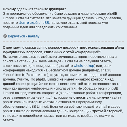
Почему здесь нет такой-то функции?
Это программное обеспечение было создано и лицензировано phpBB
Limited. Если вы считаете, что какая-то функция должна быть добавлена,
посетите
Центр идей phpBB
, где можно отдать свой голос за уже
поданные идеи или предложить собственные.
Вернуться к началу
С кем можно связаться по вопросу некорректного использования и/или
юридических вопросов, связанных с этой конференцией?
Вы можете связаться с любым из администраторов, перечисленных в
списке на странице «Наша команда». Если вы не получили ответа,
свяжитесь с владельцем домена (сделайте
whois lookup
) или, если
конференция находится на бесплатном домене (например, chat.ru,
Yahoo!, free.fr, f2s.com и т. п.), с руководством или техподдержкой данного
домена. Учтите, что phpBB Limited
не имеет никакого контроля над
данной конференцией
и не может нести никакой ответственности за то,
кем и как данная конференция используется. Не обращайтесь к phpBB
Limited по юридическим вопросам (о приостановке работы конференции,
ответственности за неё и т. д.), которые
не относятся напрямую
к сайту
phpBB.com или которые частично относятся к программному
обеспечению phpBB Limited. Если же вы всё-таки пошлёте email в адрес
phpBB Limited об использовании данной конференции
третьей стороной
,
то не ждите подробного письма, или вы можете вообще не получить
ответа.