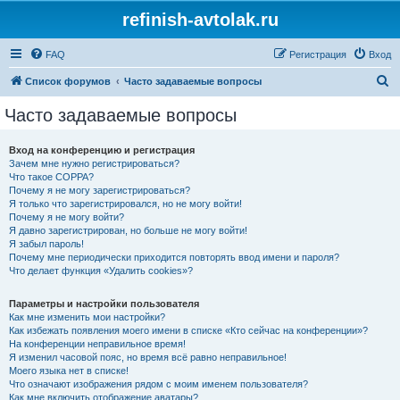
refinish-avtolak.ru
FAQ
Регистрация
Вход
П
Список форумов
Часто задаваемые вопросы
о
Часто задаваемые вопросы
и
с
Вход на конференцию и регистрация
Зачем мне нужно регистрироваться?
к
Что такое COPPA?
Почему я не могу зарегистрироваться?
Я только что зарегистрировался, но не могу войти!
Почему я не могу войти?
Я давно зарегистрирован, но больше не могу войти!
Я забыл пароль!
Почему мне периодически приходится повторять ввод имени и пароля?
Что делает функция «Удалить cookies»?
Параметры и настройки пользователя
Как мне изменить мои настройки?
Как избежать появления моего имени в списке «Кто сейчас на конференции»?
На конференции неправильное время!
Я изменил часовой пояс, но время всё равно неправильное!
Моего языка нет в списке!
Что означают изображения рядом с моим именем пользователя?
Как мне включить отображение аватары?