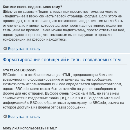
Как мне вновь поднять мою тему?
Щёлкнув по ссылке «Поднять тему» при просмотре темы, вы можете
«поднять» её в верхнюю часть первой страницы форума. Если этого не
происходит, то это означает, что возможность поднятия тем могла быть
отключена, или время, которое должно пройти до повторного поднятия
темы, ещё не прошло. Также можно поднять тему, просто ответив на неё,
однако удостоверьтесь, что тем самым вы не нарушаете правила
конференции, на которой находитесь.
Вернуться к началу
Форматирование сообщений и типы создаваемых тем
Что такое BBCode?
BBCode — это особая реализация HTML, предлагающая большие
возможности по форматированию отдельных частей сообщения.
Возможность использования BBCode определяется администратором,
однако BBCode также может быть отключён на уровне сообщения в
форме для его отправки. BBCode очень похож на HTML, но теги в нём
заключаются в квадратные скобки [ и ], а не в < и >. За дополнительной
информацией о BBCode обратитесь к руководству по BBCode, ссылка на
которое доступна из формы отправки сообщений.
Вернуться к началу
Могу ли я использовать HTML?