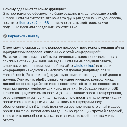
Почему здесь нет такой-то функции?
Это программное обеспечение было создано и лицензировано phpBB
Limited. Если вы считаете, что какая-то функция должна быть добавлена,
посетите
Центр идей phpBB
, где можно отдать свой голос за уже
поданные идеи или предложить собственные.
Вернуться к началу
С кем можно связаться по вопросу некорректного использования и/или
юридических вопросов, связанных с этой конференцией?
Вы можете связаться с любым из администраторов, перечисленных в
списке на странице «Наша команда». Если вы не получили ответа,
свяжитесь с владельцем домена (сделайте
whois lookup
) или, если
конференция находится на бесплатном домене (например, chat.ru,
Yahoo!, free.fr, f2s.com и т. п.), с руководством или техподдержкой данного
домена. Учтите, что phpBB Limited
не имеет никакого контроля над
данной конференцией
и не может нести никакой ответственности за то,
кем и как данная конференция используется. Не обращайтесь к phpBB
Limited по юридическим вопросам (о приостановке работы конференции,
ответственности за неё и т. д.), которые
не относятся напрямую
к сайту
phpBB.com или которые частично относятся к программному
обеспечению phpBB Limited. Если же вы всё-таки пошлёте email в адрес
phpBB Limited об использовании данной конференции
третьей стороной
,
то не ждите подробного письма, или вы можете вообще не получить
ответа.