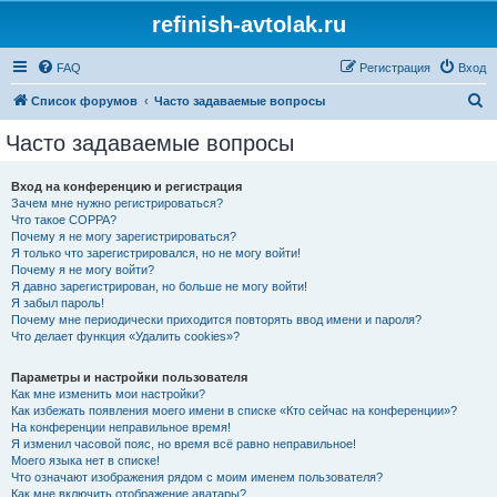
refinish-avtolak.ru
FAQ
Регистрация
Вход
П
Список форумов
Часто задаваемые вопросы
о
Часто задаваемые вопросы
и
с
Вход на конференцию и регистрация
Зачем мне нужно регистрироваться?
к
Что такое COPPA?
Почему я не могу зарегистрироваться?
Я только что зарегистрировался, но не могу войти!
Почему я не могу войти?
Я давно зарегистрирован, но больше не могу войти!
Я забыл пароль!
Почему мне периодически приходится повторять ввод имени и пароля?
Что делает функция «Удалить cookies»?
Параметры и настройки пользователя
Как мне изменить мои настройки?
Как избежать появления моего имени в списке «Кто сейчас на конференции»?
На конференции неправильное время!
Я изменил часовой пояс, но время всё равно неправильное!
Моего языка нет в списке!
Что означают изображения рядом с моим именем пользователя?
Как мне включить отображение аватары?