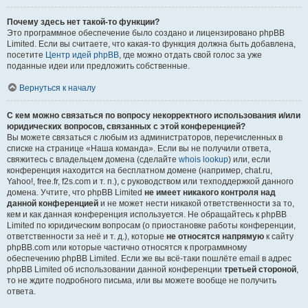
Почему здесь нет такой-то функции?
Это программное обеспечение было создано и лицензировано phpBB
Limited. Если вы считаете, что какая-то функция должна быть добавлена,
посетите
Центр идей phpBB
, где можно отдать свой голос за уже
поданные идеи или предложить собственные.
Вернуться к началу
С кем можно связаться по вопросу некорректного использования и/или
юридических вопросов, связанных с этой конференцией?
Вы можете связаться с любым из администраторов, перечисленных в
списке на странице «Наша команда». Если вы не получили ответа,
свяжитесь с владельцем домена (сделайте
whois lookup
) или, если
конференция находится на бесплатном домене (например, chat.ru,
Yahoo!, free.fr, f2s.com и т. п.), с руководством или техподдержкой данного
домена. Учтите, что phpBB Limited
не имеет никакого контроля над
данной конференцией
и не может нести никакой ответственности за то,
кем и как данная конференция используется. Не обращайтесь к phpBB
Limited по юридическим вопросам (о приостановке работы конференции,
ответственности за неё и т. д.), которые
не относятся напрямую
к сайту
phpBB.com или которые частично относятся к программному
обеспечению phpBB Limited. Если же вы всё-таки пошлёте email в адрес
phpBB Limited об использовании данной конференции
третьей стороной
,
то не ждите подробного письма, или вы можете вообще не получить
ответа.