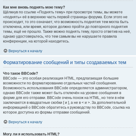
Как мне вновь поднять мою тему?
Щёлкнув по ссылке «Поднять тему» при просмотре темы, вы можете
«поднять» её в верхнюю часть первой страницы форума. Если этого не
происходит, то это означает, что возможность поднятия тем могла быть
отключена, или время, которое должно пройти до повторного поднятия
темы, ещё не прошло. Также можно поднять тему, просто ответив на неё,
однако удостоверьтесь, что тем самым вы не нарушаете правила
конференции, на которой находитесь.
Вернуться к началу
Форматирование сообщений и типы создаваемых тем
Что такое BBCode?
BBCode — это особая реализация HTML, предлагающая большие
возможности по форматированию отдельных частей сообщения.
Возможность использования BBCode определяется администратором,
однако BBCode также может быть отключён на уровне сообщения в
форме для его отправки. BBCode очень похож на HTML, но теги в нём
заключаются в квадратные скобки [ и ], а не в < и >. За дополнительной
информацией о BBCode обратитесь к руководству по BBCode, ссылка на
которое доступна из формы отправки сообщений.
Вернуться к началу
Могу ли я использовать HTML?