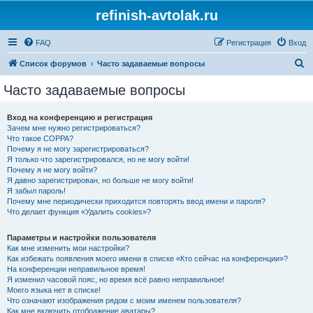
refinish-avtolak.ru
FAQ
Регистрация
Вход
П
Список форумов
Часто задаваемые вопросы
о
Часто задаваемые вопросы
и
с
Вход на конференцию и регистрация
Зачем мне нужно регистрироваться?
к
Что такое COPPA?
Почему я не могу зарегистрироваться?
Я только что зарегистрировался, но не могу войти!
Почему я не могу войти?
Я давно зарегистрирован, но больше не могу войти!
Я забыл пароль!
Почему мне периодически приходится повторять ввод имени и пароля?
Что делает функция «Удалить cookies»?
Параметры и настройки пользователя
Как мне изменить мои настройки?
Как избежать появления моего имени в списке «Кто сейчас на конференции»?
На конференции неправильное время!
Я изменил часовой пояс, но время всё равно неправильное!
Моего языка нет в списке!
Что означают изображения рядом с моим именем пользователя?
Как мне включить отображение аватары?