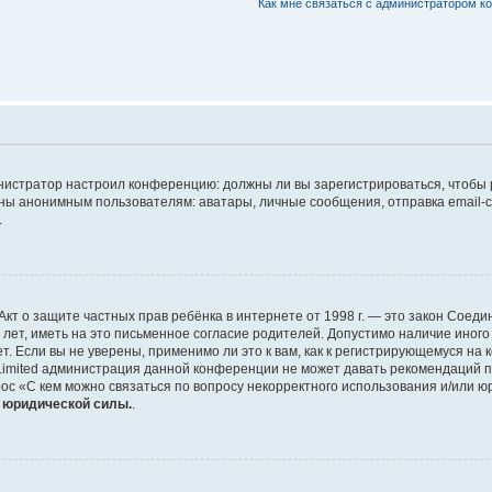
Как мне связаться с администратором 
дминистратор настроил конференцию: должны ли вы зарегистрироваться, чтобы
 анонимным пользователям: аватары, личные сообщения, отправка email-сооб
.
 или Акт о защите частных прав ребёнка в интернете от 1998 г. — это закон Со
т, иметь на это письменное согласие родителей. Допустимо наличие иного
 Если вы не уверены, применимо ли это к вам, как к регистрирующемуся на 
Limited администрация данной конференции не может давать рекомендаций 
ос «С кем можно связаться по вопросу некорректного использования и/или ю
т юридической силы.
.