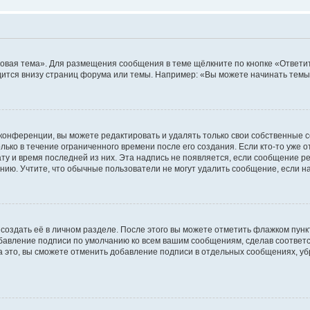
овая тема». Для размещения сообщения в теме щёлкните по кнопке «Ответит
ится внизу страниц форума или темы. Например: «Вы можете начинать темы»
конференции, вы можете редактировать и удалять только свои собственные 
ько в течение ограниченного времени после его создания. Если кто-то уже 
дату и время последней из них. Эта надпись не появляется, если сообщение 
ию. Учтите, что обычные пользователи не могут удалить сообщение, если на 
создать её в личном разделе. После этого вы можете отметить флажком пун
обавление подписи по умолчанию ко всем вашим сообщениям, сделав соотве
а это, вы сможете отменить добавление подписи в отдельных сообщениях, у