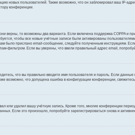
ию новых пользователей. Также возможно, что он заблокировал ваш IP-адре
атору конференции.
они верны, то возможны два варианта. Если включена поддержка COPPA и при 
уется, чтобы все новые учётные записи были активированы пользователями
ам было прислано email-сообщение, следуйте полученным инструкциям. Если
пам-фильтром. Если вы уверены, что ввели правильный адрес email, попробу
едитесь, что вы правильно вводите имя пользователя и пароль. Если данные
Также возможно, что допущена ошибка в конфигурации конференции, свяжитес
вал или удалил вашу учётную запись. Кроме того, многие конференции перио
ных. Если это произошло, попробуйте зарегистрироваться снова и активнее 