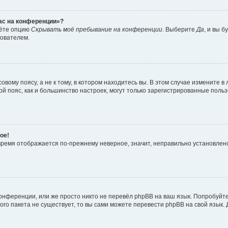
час на конференции»?
дёте опцию
Скрывать моё пребывание на конференции
. Выберите
Да
, и вы 
зователем.
вому поясу, а не к тому, в котором находитесь вы. В этом случае измените в 
овой пояс, как и большинство настроек, могут только зарегистрированные пол
ое!
о время отображается по-прежнему неверное, значит, неправильно установле
онференции, или же просто никто не перевёл phpBB на ваш язык. Попробуйт
вого пакета не существует, то вы сами можете перевести phpBB на свой язы