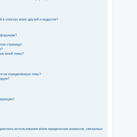
й в списках моих друзей и недругов?
и форумам?
стую страницу!
и?
ные мной темы?
ься на определённую тему?
форум?
ференции?
рректного использования и/или юридических вопросов, связанных