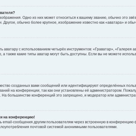
ователя?
зображения. Одно из них может относиться к вашему званию, обычно это звёзд
. Другое, обычно более крупное, изображение известно как «аватара» и обы
ь аватару с использованием четырёх инструментов: «Граватар», «Галерея а
, а также какие типы аватар могут быть доступны. Если вы не можете испол
чество созданных вами сообщений или идентифицируют определённых польз
аний на конференции, так как они установлены её администратором. Пожал
е. На большинстве конференций это запрещено, и модератор или администра
ти на конференцию!
ь email-сообщения другим пользователям через встроенную в конференцию ф
ь злоупотребления почтовой системой анонимными пользователями.