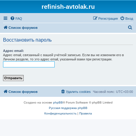
refinish-avtolak.ru
FAQ
Регистрация
Вход
П
Список форумов
о
Восстановить пароль
и
с
Адрес email:
Адрес email, связанный с вашей учётной записью. Если вы не изменили его в
к
Личном разделе, то это адрес email, указанный вами при регистрации.
Список форумов
Удалить cookies
Часовой пояс:
UTC+03:00
Создано на основе
phpBB
® Forum Software © phpBB Limited
Русская поддержка phpBB
Конфиденциальность
|
Правила