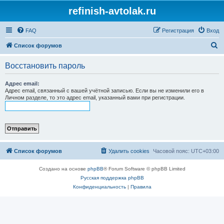
refinish-avtolak.ru
FAQ
Регистрация
Вход
П
Список форумов
о
Восстановить пароль
и
с
Адрес email:
Адрес email, связанный с вашей учётной записью. Если вы не изменили его в
к
Личном разделе, то это адрес email, указанный вами при регистрации.
Список форумов
Удалить cookies
Часовой пояс:
UTC+03:00
Создано на основе
phpBB
® Forum Software © phpBB Limited
Русская поддержка phpBB
Конфиденциальность
|
Правила