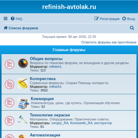
refinish-avtolak.ru
FAQ
Регистрация
Вход
П
Список форумов
о
Текущее время: 08 авг 2026, 22:35
Отметить форумы как прочтённые
и
Главные форумы
с
к
Общие вопросы
Вопросы по тематике форума, не вошедшие в другие разделы
Модератор:
refinish1
Темы:
113
Колористика
Сервисные формулы. Скорая Помощь колориста.
Модератор:
refinish1
Темы:
3552
Коммерция
Номенклатура, цены, где купить. Организация обучения.
Темы:
52
Технологии окраски
Материалы. Оборудование. Практические советы.
Модераторы:
sergey_RA
,
Konstantin_RA
,
инструктор
Темы:
81
Автоматизация