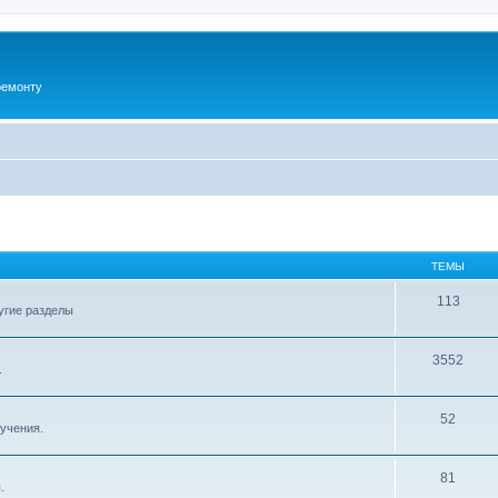
ремонту
ТЕМЫ
113
угие разделы
3552
.
52
бучения.
81
.