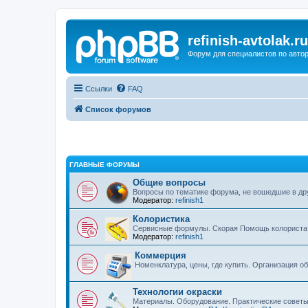
refinish-avtolak.ru
Форум для специалистов по авто
Ссылки
FAQ
Список форумов
ГЛАВНЫЕ ФОРУМЫ
Общие вопросы
Вопросы по тематике форума, не вошедшие в др
Модератор:
refinish1
Колористика
Сервисные формулы. Скорая Помощь колориста
Модератор:
refinish1
Коммерция
Номенклатура, цены, где купить. Организация о
Технологии окраски
Материалы. Оборудование. Практические советы