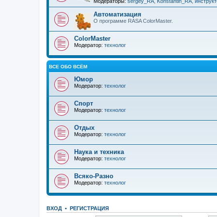
Модераторы:
sergey_RA
,
Konstantin_RA
,
инструкт
Автоматизация
О программе RASA ColorMaster.
ColorMaster
Модератор:
технолог
ВСЕ ОБО ВСЁМ
Юмор
Модератор:
технолог
Спорт
Модератор:
технолог
Отдых
Модератор:
технолог
Наука и техника
Модератор:
технолог
Всяко-Разно
Модератор:
технолог
ВХОД
•
РЕГИСТРАЦИЯ