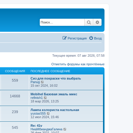
Поиск
Расширенный по
Регистрация
Вход
Текущее время: 07 авг 2026, 07:58
Отметить форумы как прочтённые
СООБЩЕНИЯ
ПОСЛЕДНЕЕ СООБЩЕНИЕ
Сиз для покраски что выбрать
559
П
Panug
е
15 окт 2024, 16:02
р
е
Mobihel Базовая эмаль микс
14668
й
П
refinish1
т
е
18 мар 2026, 13:25
и
р
к
е
Лампа колориста настольная
п
239
й
П
yustas555
о
т
е
12 июл 2024, 15:46
с
и
р
л
к
е
е
Re: 41v
п
545
й
д
П
НиаМбианджаГалина
о
т
н
е
26 фев 2021, 10:07