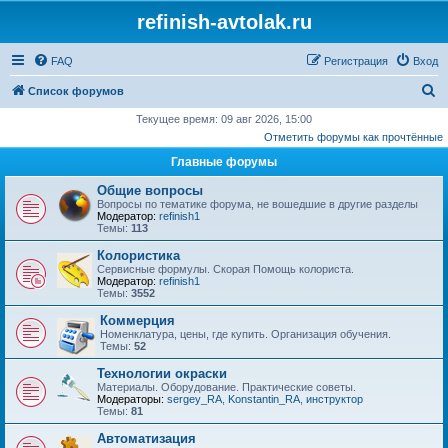
refinish-avtolak.ru
FAQ
Регистрация
Вход
П
Список форумов
о
Текущее время: 09 авг 2026, 15:00
Отметить форумы как прочтённые
и
Главные форумы
с
к
Общие вопросы
Вопросы по тематике форума, не вошедшие в другие разделы
Модератор:
refinish1
Темы:
113
Колористика
Сервисные формулы. Скорая Помощь колориста.
Модератор:
refinish1
Темы:
3552
Коммерция
Номенклатура, цены, где купить. Организация обучения.
Темы:
52
Технологии окраски
Материалы. Оборудование. Практические советы.
Модераторы:
sergey_RA
,
Konstantin_RA
,
инструктор
Темы:
81
Автоматизация