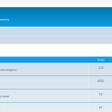
ремонту
ТЕМЫ
113
угие разделы
3552
.
52
бучения.
81
.