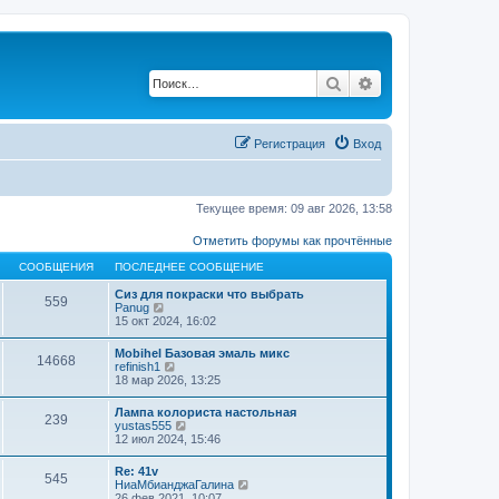
Поиск
Расширенный по
Регистрация
Вход
Текущее время: 09 авг 2026, 13:58
Отметить форумы как прочтённые
СООБЩЕНИЯ
ПОСЛЕДНЕЕ СООБЩЕНИЕ
Сиз для покраски что выбрать
559
П
Panug
е
15 окт 2024, 16:02
р
е
Mobihel Базовая эмаль микс
14668
й
П
refinish1
т
е
18 мар 2026, 13:25
и
р
к
е
Лампа колориста настольная
п
239
й
П
yustas555
о
т
е
12 июл 2024, 15:46
с
и
р
л
к
е
е
Re: 41v
п
545
й
д
П
НиаМбианджаГалина
о
т
н
е
26 фев 2021, 10:07