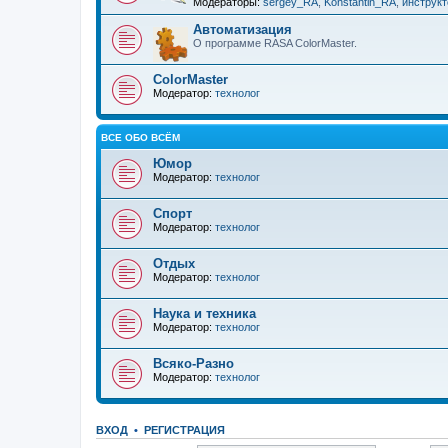
Модераторы:
sergey_RA
,
Konstantin_RA
,
инструкт
Автоматизация
О программе RASA ColorMaster.
ColorMaster
Модератор:
технолог
ВСЕ ОБО ВСЁМ
Юмор
Модератор:
технолог
Спорт
Модератор:
технолог
Отдых
Модератор:
технолог
Наука и техника
Модератор:
технолог
Всяко-Разно
Модератор:
технолог
ВХОД
•
РЕГИСТРАЦИЯ