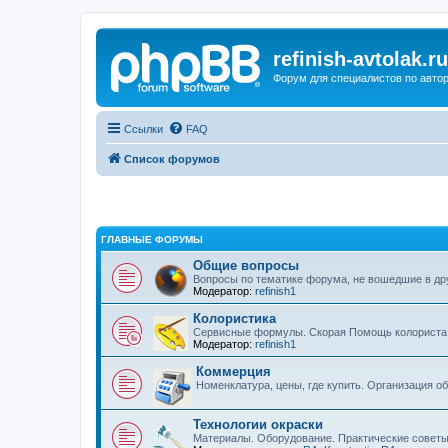
refinish-avtolak.ru
Форум для специалистов по авто
Ссылки
FAQ
Список форумов
ГЛАВНЫЕ ФОРУМЫ
Общие вопросы
Вопросы по тематике форума, не вошедшие в др
Модератор:
refinish1
Колористика
Сервисные формулы. Скорая Помощь колориста
Модератор:
refinish1
Коммерция
Номенклатура, цены, где купить. Организация о
Технологии окраски
Материалы. Оборудование. Практические советы