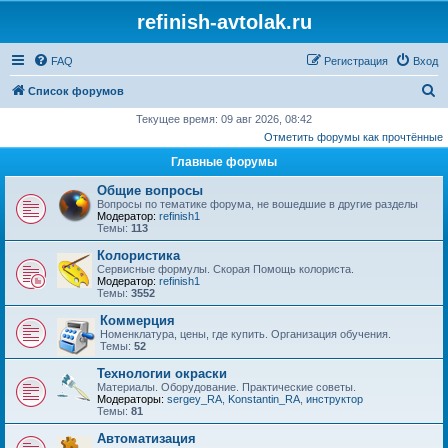
refinish-avtolak.ru
FAQ
Регистрация
Вход
П
Список форумов
о
Текущее время: 09 авг 2026, 08:42
Отметить форумы как прочтённые
и
Главные форумы
с
к
Общие вопросы
Вопросы по тематике форума, не вошедшие в другие разделы
Модератор:
refinish1
Темы:
113
Колористика
Сервисные формулы. Скорая Помощь колориста.
Модератор:
refinish1
Темы:
3552
Коммерция
Номенклатура, цены, где купить. Организация обучения.
Темы:
52
Технологии окраски
Материалы. Оборудование. Практические советы.
Модераторы:
sergey_RA
,
Konstantin_RA
,
инструктор
Темы:
81
Автоматизация