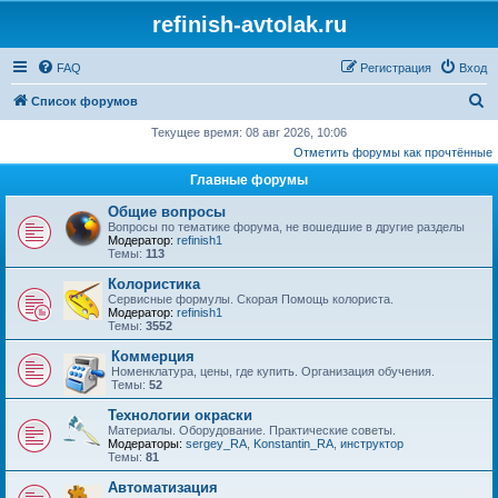
refinish-avtolak.ru
FAQ
Регистрация
Вход
П
Список форумов
о
Текущее время: 08 авг 2026, 10:06
Отметить форумы как прочтённые
и
Главные форумы
с
к
Общие вопросы
Вопросы по тематике форума, не вошедшие в другие разделы
Модератор:
refinish1
Темы:
113
Колористика
Сервисные формулы. Скорая Помощь колориста.
Модератор:
refinish1
Темы:
3552
Коммерция
Номенклатура, цены, где купить. Организация обучения.
Темы:
52
Технологии окраски
Материалы. Оборудование. Практические советы.
Модераторы:
sergey_RA
,
Konstantin_RA
,
инструктор
Темы:
81
Автоматизация