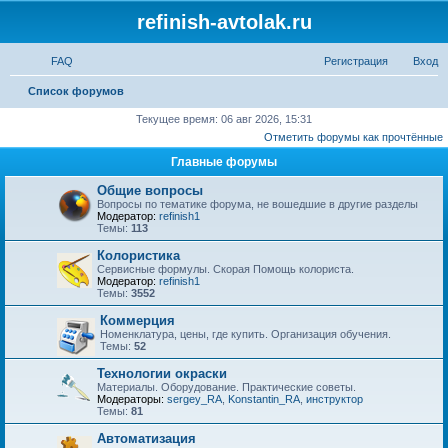
refinish-avtolak.ru
FAQ
Регистрация
Вход
П
Список форумов
о
Текущее время: 06 авг 2026, 15:31
Отметить форумы как прочтённые
и
Главные форумы
с
к
Общие вопросы
Вопросы по тематике форума, не вошедшие в другие разделы
Модератор:
refinish1
Темы:
113
Колористика
Сервисные формулы. Скорая Помощь колориста.
Модератор:
refinish1
Темы:
3552
Коммерция
Номенклатура, цены, где купить. Организация обучения.
Темы:
52
Технологии окраски
Материалы. Оборудование. Практические советы.
Модераторы:
sergey_RA
,
Konstantin_RA
,
инструктор
Темы:
81
Автоматизация