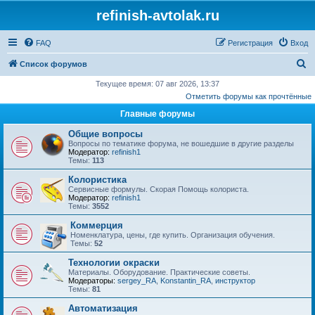
refinish-avtolak.ru
FAQ
Регистрация
Вход
П
Список форумов
о
Текущее время: 07 авг 2026, 13:37
Отметить форумы как прочтённые
и
Главные форумы
с
к
Общие вопросы
Вопросы по тематике форума, не вошедшие в другие разделы
Модератор:
refinish1
Темы:
113
Колористика
Сервисные формулы. Скорая Помощь колориста.
Модератор:
refinish1
Темы:
3552
Коммерция
Номенклатура, цены, где купить. Организация обучения.
Темы:
52
Технологии окраски
Материалы. Оборудование. Практические советы.
Модераторы:
sergey_RA
,
Konstantin_RA
,
инструктор
Темы:
81
Автоматизация