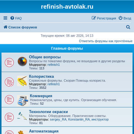
refinish-avtolak.ru
FAQ
Регистрация
Вход
П
Список форумов
о
Текущее время: 06 авг 2026, 14:13
Отметить форумы как прочтённые
и
Главные форумы
с
к
Общие вопросы
Вопросы по тематике форума, не вошедшие в другие разделы
Модератор:
refinish1
Темы:
113
Колористика
Сервисные формулы. Скорая Помощь колориста.
Модератор:
refinish1
Темы:
3552
Коммерция
Номенклатура, цены, где купить. Организация обучения.
Темы:
52
Технологии окраски
Материалы. Оборудование. Практические советы.
Модераторы:
sergey_RA
,
Konstantin_RA
,
инструктор
Темы:
81
Автоматизация