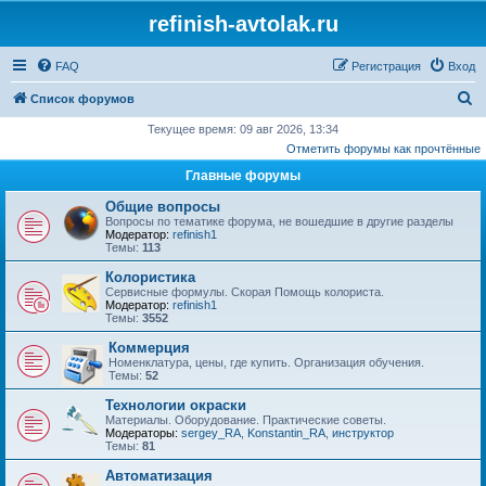
refinish-avtolak.ru
FAQ
Регистрация
Вход
П
Список форумов
о
Текущее время: 09 авг 2026, 13:34
Отметить форумы как прочтённые
и
Главные форумы
с
к
Общие вопросы
Вопросы по тематике форума, не вошедшие в другие разделы
Модератор:
refinish1
Темы:
113
Колористика
Сервисные формулы. Скорая Помощь колориста.
Модератор:
refinish1
Темы:
3552
Коммерция
Номенклатура, цены, где купить. Организация обучения.
Темы:
52
Технологии окраски
Материалы. Оборудование. Практические советы.
Модераторы:
sergey_RA
,
Konstantin_RA
,
инструктор
Темы:
81
Автоматизация