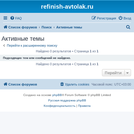
refinish-avtolak.ru
FAQ
Регистрация
Вход
П
Список форумов
Поиск
Активные темы
о
Активные темы
и
Перейти к расширенному поиску
с
Найдено 0 результатов • Страница
1
из
1
к
Подходящих тем или сообщений не найдено.
Найдено 0 результатов • Страница
1
из
1
Перейти
Список форумов
Удалить cookies
Часовой пояс:
UTC+03:00
Создано на основе
phpBB
® Forum Software © phpBB Limited
Русская поддержка phpBB
Конфиденциальность
|
Правила