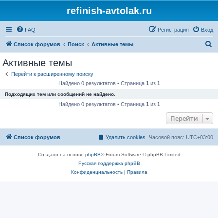
refinish-avtolak.ru
FAQ
Регистрация
Вход
П
Список форумов
Поиск
Активные темы
о
Активные темы
и
Перейти к расширенному поиску
с
Найдено 0 результатов • Страница
1
из
1
к
Подходящих тем или сообщений не найдено.
Найдено 0 результатов • Страница
1
из
1
Перейти
Список форумов
Удалить cookies
Часовой пояс:
UTC+03:00
Создано на основе
phpBB
® Forum Software © phpBB Limited
Русская поддержка phpBB
Конфиденциальность
|
Правила