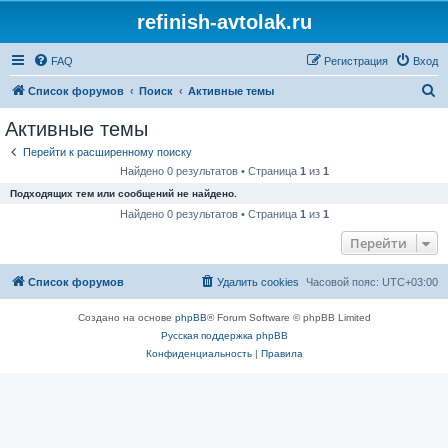
refinish-avtolak.ru
FAQ
Регистрация
Вход
П
Список форумов
Поиск
Активные темы
о
Активные темы
и
Перейти к расширенному поиску
с
Найдено 0 результатов • Страница
1
из
1
к
Подходящих тем или сообщений не найдено.
Найдено 0 результатов • Страница
1
из
1
Перейти
Список форумов
Удалить cookies
Часовой пояс:
UTC+03:00
Создано на основе
phpBB
® Forum Software © phpBB Limited
Русская поддержка phpBB
Конфиденциальность
|
Правила