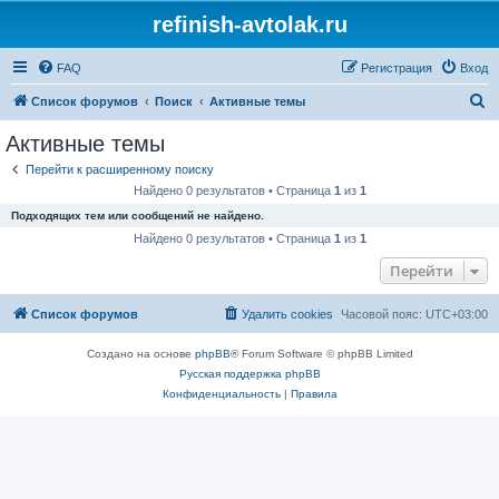
refinish-avtolak.ru
FAQ
Регистрация
Вход
П
Список форумов
Поиск
Активные темы
о
Активные темы
и
Перейти к расширенному поиску
с
Найдено 0 результатов • Страница
1
из
1
к
Подходящих тем или сообщений не найдено.
Найдено 0 результатов • Страница
1
из
1
Перейти
Список форумов
Удалить cookies
Часовой пояс:
UTC+03:00
Создано на основе
phpBB
® Forum Software © phpBB Limited
Русская поддержка phpBB
Конфиденциальность
|
Правила