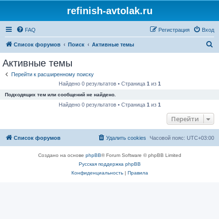
refinish-avtolak.ru
FAQ
Регистрация
Вход
П
Список форумов
Поиск
Активные темы
о
Активные темы
и
Перейти к расширенному поиску
с
Найдено 0 результатов • Страница
1
из
1
к
Подходящих тем или сообщений не найдено.
Найдено 0 результатов • Страница
1
из
1
Перейти
Список форумов
Удалить cookies
Часовой пояс:
UTC+03:00
Создано на основе
phpBB
® Forum Software © phpBB Limited
Русская поддержка phpBB
Конфиденциальность
|
Правила