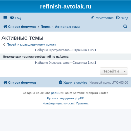
refinish-avtolak.ru
FAQ
Регистрация
Вход
П
Список форумов
Поиск
Активные темы
о
Активные темы
и
Перейти к расширенному поиску
с
Найдено 0 результатов • Страница
1
из
1
к
Подходящих тем или сообщений не найдено.
Найдено 0 результатов • Страница
1
из
1
Перейти
Список форумов
Удалить cookies
Часовой пояс:
UTC+03:00
Создано на основе
phpBB
® Forum Software © phpBB Limited
Русская поддержка phpBB
Конфиденциальность
|
Правила