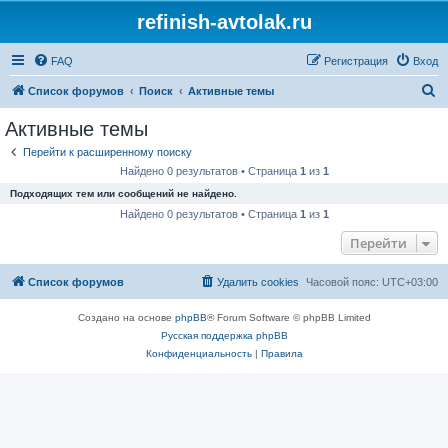
refinish-avtolak.ru
FAQ
Регистрация
Вход
П
Список форумов
Поиск
Активные темы
о
Активные темы
и
Перейти к расширенному поиску
с
Найдено 0 результатов • Страница
1
из
1
к
Подходящих тем или сообщений не найдено.
Найдено 0 результатов • Страница
1
из
1
Перейти
Список форумов
Удалить cookies
Часовой пояс:
UTC+03:00
Создано на основе
phpBB
® Forum Software © phpBB Limited
Русская поддержка phpBB
Конфиденциальность
|
Правила