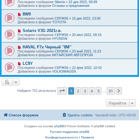
о
е
Последнее сообщение
Siberia
«
22 дек 2022, 09:09
о
в
н
Добавлено в форуме
Отзывы и предложения
о
о
и
б
е
е
Н
8W9
щ
с
о
е
Последнее сообщение
СЕРЖ56
«
15 дек 2022, 13:00
о
в
н
Добавлено в форуме
TOYOTA
о
о
и
б
е
е
Н
Solaris V3G 2021г.в.
щ
с
о
е
Последнее сообщение
СЕРЖ56
«
20 июл 2022, 09:15
о
в
н
Добавлено в форуме
HYUNDAI
о
о
и
б
е
е
Н
HAVAL F7x Черный "8M"
щ
с
о
е
Последнее сообщение
СЕРЖ56
«
23 май 2022, 11:23
о
в
н
Добавлено в форуме
КИТАЙСКИЙ АВТОПРОМ
о
о
и
б
е
е
Н
LC8Y
щ
с
о
е
Последнее сообщение
СЕРЖ56
«
22 фев 2022, 10:42
о
в
н
Добавлено в форуме
VOLKSWAGEN
о
о
и
б
е
е
щ
с
е
о
н
о
Страница
1
из
31
1
2
3
4
5
31
След.
Найдено 752 результата
и
…
б
е
щ
е
Перейти
н
и
е
Список форумов
Удалить cookies
Часовой пояс:
UTC+03:00
Создано на основе
phpBB
® Forum Software © phpBB Limited
Русская поддержка phpBB
Конфиденциальность
|
Правила