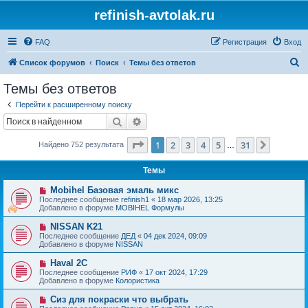
refinish-avtolak.ru
FAQ
Регистрация
Вход
П
Список форумов
Поиск
Темы без ответов
о
Темы без ответов
и
Перейти к расширенному поиску
с
Поиск
Расширенный поиск
к
Страница
1
из
31
1
2
3
4
5
31
След.
Найдено 752 результата
…
Темы
Н
Mobihel Базовая эмаль микс
о
Последнее сообщение
refinish1
«
18 мар 2026, 13:25
в
Добавлено в форуме
MOBIHEL Формулы
о
е
Н
NISSAN K21
с
о
Последнее сообщение
ДЕД
«
04 дек 2024, 09:09
о
в
Добавлено в форуме
NISSAN
о
о
б
е
Н
Haval 2C
щ
с
о
е
Последнее сообщение
РИФ
«
17 окт 2024, 17:29
о
в
н
Добавлено в форуме
Колористика
о
о
и
б
е
е
Н
Сиз для покраски что выбрать
щ
с
о
е