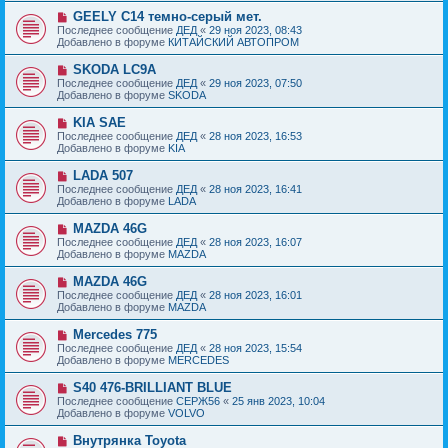
б
е
е
Н
GEELY C14 темно-серый мет.
щ
с
о
е
Последнее сообщение
ДЕД
«
29 ноя 2023, 08:43
о
в
н
Добавлено в форуме
КИТАЙСКИЙ АВТОПРОМ
о
о
и
б
е
е
Н
SKODA LC9A
щ
с
о
е
Последнее сообщение
ДЕД
«
29 ноя 2023, 07:50
о
в
н
Добавлено в форуме
SKODA
о
о
и
б
е
е
Н
KIA SAE
щ
с
о
е
Последнее сообщение
ДЕД
«
28 ноя 2023, 16:53
о
в
н
Добавлено в форуме
KIA
о
о
и
б
е
е
Н
LADA 507
щ
с
о
е
Последнее сообщение
ДЕД
«
28 ноя 2023, 16:41
о
в
н
Добавлено в форуме
LADA
о
о
и
б
е
е
Н
MAZDA 46G
щ
с
о
е
Последнее сообщение
ДЕД
«
28 ноя 2023, 16:07
о
в
н
Добавлено в форуме
MAZDA
о
о
и
б
е
е
Н
MAZDA 46G
щ
с
о
е
Последнее сообщение
ДЕД
«
28 ноя 2023, 16:01
о
в
н
Добавлено в форуме
MAZDA
о
о
и
б
е
е
Н
Mercedes 775
щ
с
о
е
Последнее сообщение
ДЕД
«
28 ноя 2023, 15:54
о
в
н
Добавлено в форуме
MERCEDES
о
о
и
б
е
е
Н
S40 476-BRILLIANT BLUE
щ
с
о
е
Последнее сообщение
СЕРЖ56
«
25 янв 2023, 10:04
о
в
н
Добавлено в форуме
VOLVO
о
о
и
б
е
е
Н
Внутрянка Toyota
щ
с