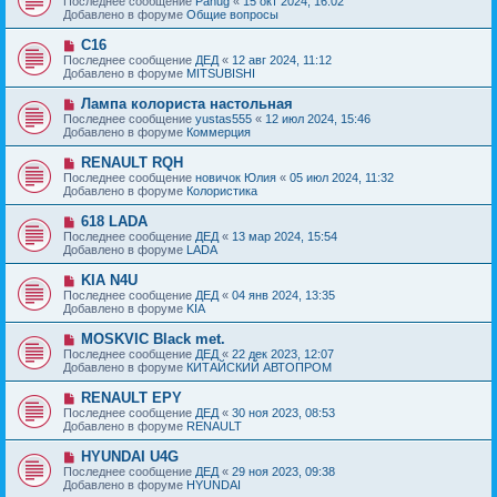
Последнее сообщение
Panug
«
15 окт 2024, 16:02
о
в
н
Добавлено в форуме
Общие вопросы
о
о
и
б
е
е
Н
C16
щ
с
о
е
Последнее сообщение
ДЕД
«
12 авг 2024, 11:12
о
в
н
Добавлено в форуме
MITSUBISHI
о
о
и
б
е
е
Н
Лампа колориста настольная
щ
с
о
е
Последнее сообщение
yustas555
«
12 июл 2024, 15:46
о
в
н
Добавлено в форуме
Коммерция
о
о
и
б
е
е
Н
RENAULT RQH
щ
с
о
е
Последнее сообщение
новичок Юлия
«
05 июл 2024, 11:32
о
в
н
Добавлено в форуме
Колористика
о
о
и
б
е
е
Н
618 LADA
щ
с
о
е
Последнее сообщение
ДЕД
«
13 мар 2024, 15:54
о
в
н
Добавлено в форуме
LADA
о
о
и
б
е
е
Н
KIA N4U
щ
с
о
е
Последнее сообщение
ДЕД
«
04 янв 2024, 13:35
о
в
н
Добавлено в форуме
KIA
о
о
и
б
е
е
Н
MOSKVIC Black met.
щ
с
о
е
Последнее сообщение
ДЕД
«
22 дек 2023, 12:07
о
в
н
Добавлено в форуме
КИТАЙСКИЙ АВТОПРОМ
о
о
и
б
е
е
Н
RENAULT EPY
щ
с
о
е
Последнее сообщение
ДЕД
«
30 ноя 2023, 08:53
о
в
н
Добавлено в форуме
RENAULT
о
о
и
б
е
е
Н
HYUNDAI U4G
щ
с
о
е
Последнее сообщение
ДЕД
«
29 ноя 2023, 09:38
о
в
н
Добавлено в форуме
HYUNDAI
о
о
и