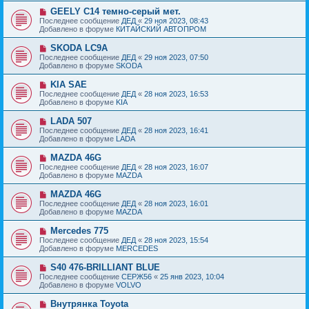
б
е
е
Н
GEELY C14 темно-серый мет.
щ
с
о
е
Последнее сообщение
ДЕД
«
29 ноя 2023, 08:43
о
в
н
Добавлено в форуме
КИТАЙСКИЙ АВТОПРОМ
о
о
и
б
е
е
Н
SKODA LC9A
щ
с
о
е
Последнее сообщение
ДЕД
«
29 ноя 2023, 07:50
о
в
н
Добавлено в форуме
SKODA
о
о
и
б
е
е
Н
KIA SAE
щ
с
о
е
Последнее сообщение
ДЕД
«
28 ноя 2023, 16:53
о
в
н
Добавлено в форуме
KIA
о
о
и
б
е
е
Н
LADA 507
щ
с
о
е
Последнее сообщение
ДЕД
«
28 ноя 2023, 16:41
о
в
н
Добавлено в форуме
LADA
о
о
и
б
е
е
Н
MAZDA 46G
щ
с
о
е
Последнее сообщение
ДЕД
«
28 ноя 2023, 16:07
о
в
н
Добавлено в форуме
MAZDA
о
о
и
б
е
е
Н
MAZDA 46G
щ
с
о
е
Последнее сообщение
ДЕД
«
28 ноя 2023, 16:01
о
в
н
Добавлено в форуме
MAZDA
о
о
и
б
е
е
Н
Mercedes 775
щ
с
о
е
Последнее сообщение
ДЕД
«
28 ноя 2023, 15:54
о
в
н
Добавлено в форуме
MERCEDES
о
о
и
б
е
е
Н
S40 476-BRILLIANT BLUE
щ
с
о
е
Последнее сообщение
СЕРЖ56
«
25 янв 2023, 10:04
о
в
н
Добавлено в форуме
VOLVO
о
о
и
б
е
е
Н
Внутрянка Toyota
щ
с