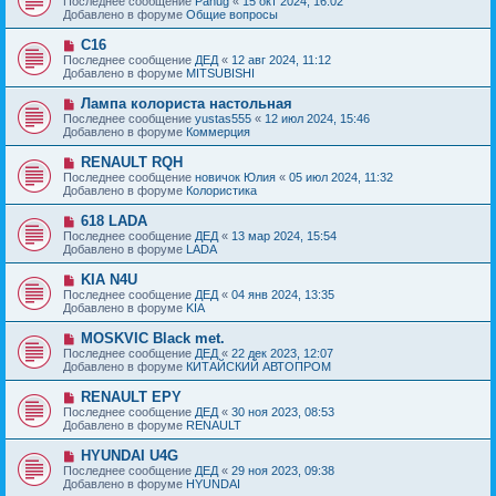
Последнее сообщение
Panug
«
15 окт 2024, 16:02
о
в
н
Добавлено в форуме
Общие вопросы
о
о
и
б
е
е
Н
C16
щ
с
о
е
Последнее сообщение
ДЕД
«
12 авг 2024, 11:12
о
в
н
Добавлено в форуме
MITSUBISHI
о
о
и
б
е
е
Н
Лампа колориста настольная
щ
с
о
е
Последнее сообщение
yustas555
«
12 июл 2024, 15:46
о
в
н
Добавлено в форуме
Коммерция
о
о
и
б
е
е
Н
RENAULT RQH
щ
с
о
е
Последнее сообщение
новичок Юлия
«
05 июл 2024, 11:32
о
в
н
Добавлено в форуме
Колористика
о
о
и
б
е
е
Н
618 LADA
щ
с
о
е
Последнее сообщение
ДЕД
«
13 мар 2024, 15:54
о
в
н
Добавлено в форуме
LADA
о
о
и
б
е
е
Н
KIA N4U
щ
с
о
е
Последнее сообщение
ДЕД
«
04 янв 2024, 13:35
о
в
н
Добавлено в форуме
KIA
о
о
и
б
е
е
Н
MOSKVIC Black met.
щ
с
о
е
Последнее сообщение
ДЕД
«
22 дек 2023, 12:07
о
в
н
Добавлено в форуме
КИТАЙСКИЙ АВТОПРОМ
о
о
и
б
е
е
Н
RENAULT EPY
щ
с
о
е
Последнее сообщение
ДЕД
«
30 ноя 2023, 08:53
о
в
н
Добавлено в форуме
RENAULT
о
о
и
б
е
е
Н
HYUNDAI U4G
щ
с
о
е
Последнее сообщение
ДЕД
«
29 ноя 2023, 09:38
о
в
н
Добавлено в форуме
HYUNDAI
о
о
и