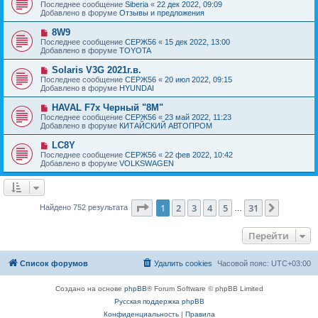
о
е
Последнее сообщение
Siberia
«
22 дек 2022, 09:09
о
в
н
Добавлено в форуме
Отзывы и предложения
о
о
и
б
е
е
Н
8W9
щ
с
о
е
Последнее сообщение
СЕРЖ56
«
15 дек 2022, 13:00
о
в
н
Добавлено в форуме
TOYOTA
о
о
и
б
е
е
Н
Solaris V3G 2021г.в.
щ
с
о
е
Последнее сообщение
СЕРЖ56
«
20 июл 2022, 09:15
о
в
н
Добавлено в форуме
HYUNDAI
о
о
и
б
е
е
Н
HAVAL F7x Черный "8M"
щ
с
о
е
Последнее сообщение
СЕРЖ56
«
23 май 2022, 11:23
о
в
н
Добавлено в форуме
КИТАЙСКИЙ АВТОПРОМ
о
о
и
б
е
е
Н
LC8Y
щ
с
о
е
Последнее сообщение
СЕРЖ56
«
22 фев 2022, 10:42
о
в
н
Добавлено в форуме
VOLKSWAGEN
о
о
и
б
е
е
щ
с
е
о
н
о
Страница
1
из
31
1
2
3
4
5
31
След.
Найдено 752 результата
и
…
б
е
щ
е
Перейти
н
и
е
Список форумов
Удалить cookies
Часовой пояс:
UTC+03:00
Создано на основе
phpBB
® Forum Software © phpBB Limited
Русская поддержка phpBB
Конфиденциальность
|
Правила