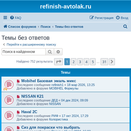
refinish-avtolak.ru
FAQ
Регистрация
Вход
П
Список форумов
Поиск
Темы без ответов
о
Темы без ответов
и
Перейти к расширенному поиску
с
Поиск
Расширенный поиск
к
Страница
1
из
31
1
2
3
4
5
31
След.
Найдено 752 результата
…
Темы
Н
Mobihel Базовая эмаль микс
о
Последнее сообщение
refinish1
«
18 мар 2026, 13:25
в
Добавлено в форуме
MOBIHEL Формулы
о
е
Н
NISSAN K21
с
о
Последнее сообщение
ДЕД
«
04 дек 2024, 09:09
о
в
Добавлено в форуме
NISSAN
о
о
б
е
Н
Haval 2C
щ
с
о
е
Последнее сообщение
РИФ
«
17 окт 2024, 17:29
о
в
н
Добавлено в форуме
Колористика
о
о
и
б
е
е
Н
Сиз для покраски что выбрать
щ
с
о
е