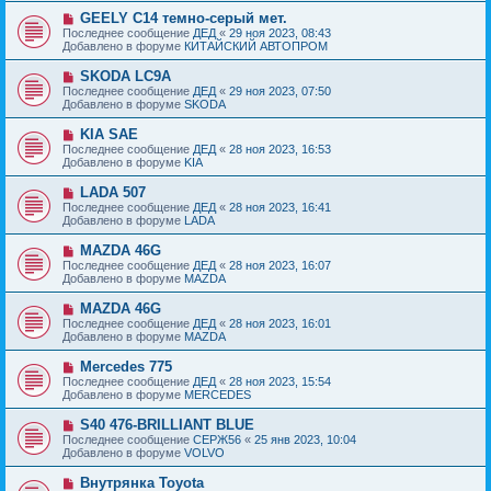
б
е
е
Н
GEELY C14 темно-серый мет.
щ
с
о
е
Последнее сообщение
ДЕД
«
29 ноя 2023, 08:43
о
в
н
Добавлено в форуме
КИТАЙСКИЙ АВТОПРОМ
о
о
и
б
е
е
Н
SKODA LC9A
щ
с
о
е
Последнее сообщение
ДЕД
«
29 ноя 2023, 07:50
о
в
н
Добавлено в форуме
SKODA
о
о
и
б
е
е
Н
KIA SAE
щ
с
о
е
Последнее сообщение
ДЕД
«
28 ноя 2023, 16:53
о
в
н
Добавлено в форуме
KIA
о
о
и
б
е
е
Н
LADA 507
щ
с
о
е
Последнее сообщение
ДЕД
«
28 ноя 2023, 16:41
о
в
н
Добавлено в форуме
LADA
о
о
и
б
е
е
Н
MAZDA 46G
щ
с
о
е
Последнее сообщение
ДЕД
«
28 ноя 2023, 16:07
о
в
н
Добавлено в форуме
MAZDA
о
о
и
б
е
е
Н
MAZDA 46G
щ
с
о
е
Последнее сообщение
ДЕД
«
28 ноя 2023, 16:01
о
в
н
Добавлено в форуме
MAZDA
о
о
и
б
е
е
Н
Mercedes 775
щ
с
о
е
Последнее сообщение
ДЕД
«
28 ноя 2023, 15:54
о
в
н
Добавлено в форуме
MERCEDES
о
о
и
б
е
е
Н
S40 476-BRILLIANT BLUE
щ
с
о
е
Последнее сообщение
СЕРЖ56
«
25 янв 2023, 10:04
о
в
н
Добавлено в форуме
VOLVO
о
о
и
б
е
е
Н
Внутрянка Toyota
щ
с