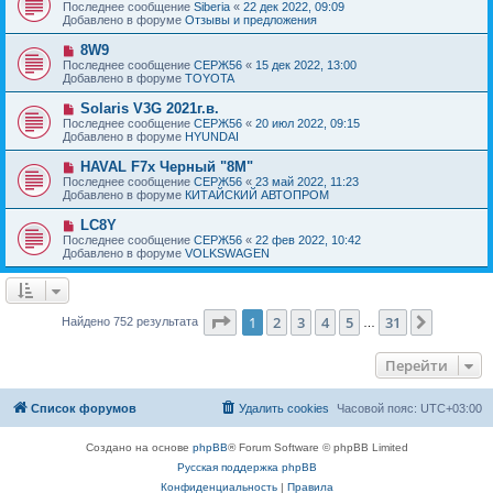
о
е
Последнее сообщение
Siberia
«
22 дек 2022, 09:09
о
в
н
Добавлено в форуме
Отзывы и предложения
о
о
и
б
е
е
Н
8W9
щ
с
о
е
Последнее сообщение
СЕРЖ56
«
15 дек 2022, 13:00
о
в
н
Добавлено в форуме
TOYOTA
о
о
и
б
е
е
Н
Solaris V3G 2021г.в.
щ
с
о
е
Последнее сообщение
СЕРЖ56
«
20 июл 2022, 09:15
о
в
н
Добавлено в форуме
HYUNDAI
о
о
и
б
е
е
Н
HAVAL F7x Черный "8M"
щ
с
о
е
Последнее сообщение
СЕРЖ56
«
23 май 2022, 11:23
о
в
н
Добавлено в форуме
КИТАЙСКИЙ АВТОПРОМ
о
о
и
б
е
е
Н
LC8Y
щ
с
о
е
Последнее сообщение
СЕРЖ56
«
22 фев 2022, 10:42
о
в
н
Добавлено в форуме
VOLKSWAGEN
о
о
и
б
е
е
щ
с
е
о
н
о
Страница
1
из
31
1
2
3
4
5
31
След.
Найдено 752 результата
и
…
б
е
щ
е
Перейти
н
и
е
Список форумов
Удалить cookies
Часовой пояс:
UTC+03:00
Создано на основе
phpBB
® Forum Software © phpBB Limited
Русская поддержка phpBB
Конфиденциальность
|
Правила