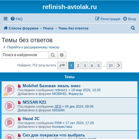
refinish-avtolak.ru
FAQ
Регистрация
Вход
П
Список форумов
Поиск
Темы без ответов
о
Темы без ответов
и
Перейти к расширенному поиску
с
Поиск
Расширенный поиск
к
Страница
1
из
31
1
2
3
4
5
31
След.
Найдено 752 результата
…
Темы
Н
Mobihel Базовая эмаль микс
о
Последнее сообщение
refinish1
«
18 мар 2026, 13:25
в
Добавлено в форуме
MOBIHEL Формулы
о
е
Н
NISSAN K21
с
о
Последнее сообщение
ДЕД
«
04 дек 2024, 09:09
о
в
Добавлено в форуме
NISSAN
о
о
б
е
Н
Haval 2C
щ
с
о
е
Последнее сообщение
РИФ
«
17 окт 2024, 17:29
о
в
н
Добавлено в форуме
Колористика
о
о
и
б
е
е
Н
Сиз для покраски что выбрать
щ
с
о
е