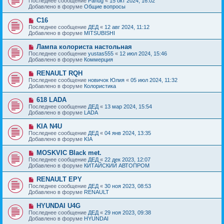
Последнее сообщение
Panug
«
15 окт 2024, 16:02
о
в
н
Добавлено в форуме
Общие вопросы
о
о
и
б
е
е
Н
C16
щ
с
о
е
Последнее сообщение
ДЕД
«
12 авг 2024, 11:12
о
в
н
Добавлено в форуме
MITSUBISHI
о
о
и
б
е
е
Н
Лампа колориста настольная
щ
с
о
е
Последнее сообщение
yustas555
«
12 июл 2024, 15:46
о
в
н
Добавлено в форуме
Коммерция
о
о
и
б
е
е
Н
RENAULT RQH
щ
с
о
е
Последнее сообщение
новичок Юлия
«
05 июл 2024, 11:32
о
в
н
Добавлено в форуме
Колористика
о
о
и
б
е
е
Н
618 LADA
щ
с
о
е
Последнее сообщение
ДЕД
«
13 мар 2024, 15:54
о
в
н
Добавлено в форуме
LADA
о
о
и
б
е
е
Н
KIA N4U
щ
с
о
е
Последнее сообщение
ДЕД
«
04 янв 2024, 13:35
о
в
н
Добавлено в форуме
KIA
о
о
и
б
е
е
Н
MOSKVIC Black met.
щ
с
о
е
Последнее сообщение
ДЕД
«
22 дек 2023, 12:07
о
в
н
Добавлено в форуме
КИТАЙСКИЙ АВТОПРОМ
о
о
и
б
е
е
Н
RENAULT EPY
щ
с
о
е
Последнее сообщение
ДЕД
«
30 ноя 2023, 08:53
о
в
н
Добавлено в форуме
RENAULT
о
о
и
б
е
е
Н
HYUNDAI U4G
щ
с
о
е
Последнее сообщение
ДЕД
«
29 ноя 2023, 09:38
о
в
н
Добавлено в форуме
HYUNDAI
о
о
и