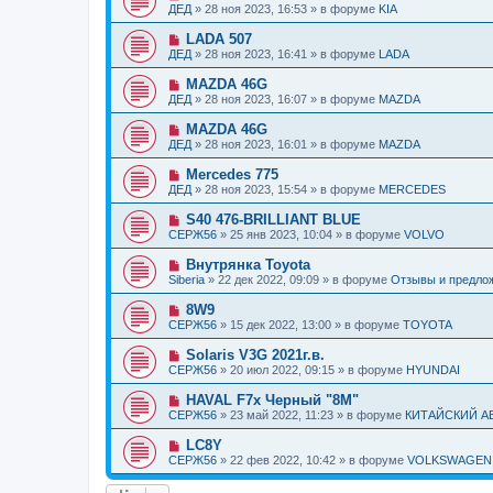
н
о
б
ДЕД
»
28 ноя 2023, 16:53
» в форуме
KIA
с
и
в
щ
о
е
о
е
Н
LADA 507
о
е
н
о
б
ДЕД
»
28 ноя 2023, 16:41
» в форуме
LADA
с
и
в
щ
о
е
о
е
Н
MAZDA 46G
о
е
н
о
б
ДЕД
»
28 ноя 2023, 16:07
» в форуме
MAZDA
с
и
в
щ
о
е
о
е
Н
MAZDA 46G
о
е
н
о
б
ДЕД
»
28 ноя 2023, 16:01
» в форуме
MAZDA
с
и
в
щ
о
е
о
е
Н
Mercedes 775
о
е
н
о
б
ДЕД
»
28 ноя 2023, 15:54
» в форуме
MERCEDES
с
и
в
щ
о
е
о
е
Н
S40 476-BRILLIANT BLUE
о
е
н
о
б
СЕРЖ56
»
25 янв 2023, 10:04
» в форуме
VOLVO
с
и
в
щ
о
е
о
е
Н
Внутрянка Toyota
о
е
н
о
б
Siberia
»
22 дек 2022, 09:09
» в форуме
Отзывы и предло
с
и
в
щ
о
е
о
е
Н
8W9
о
е
н
о
б
СЕРЖ56
»
15 дек 2022, 13:00
» в форуме
TOYOTA
с
и
в
щ
о
е
о
е
Н
Solaris V3G 2021г.в.
о
е
н
о
б
СЕРЖ56
»
20 июл 2022, 09:15
» в форуме
HYUNDAI
с
и
в
щ
о
е
о
е
Н
HAVAL F7x Черный "8M"
о
е
н
о
б
СЕРЖ56
»
23 май 2022, 11:23
» в форуме
КИТАЙСКИЙ 
с
и
в
щ
о
е
о
е
Н
LC8Y
о
е
н
о
б
СЕРЖ56
»
22 фев 2022, 10:42
» в форуме
VOLKSWAGEN
с
и
в
щ
о
е
о
е
о