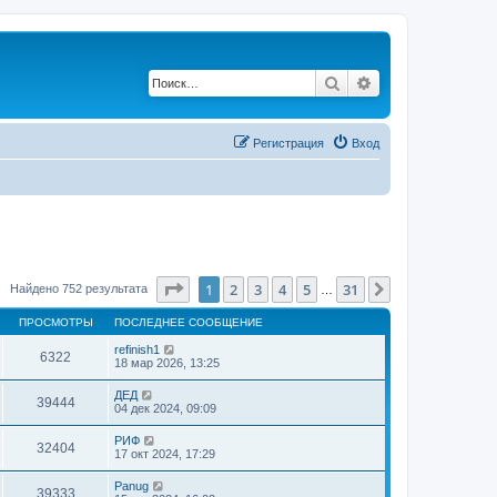
Поиск
Расширенный по
Регистрация
Вход
Страница
1
из
31
1
2
3
4
5
31
След.
Найдено 752 результата
…
ПРОСМОТРЫ
ПОСЛЕДНЕЕ СООБЩЕНИЕ
refinish1
6322
18 мар 2026, 13:25
ДЕД
39444
04 дек 2024, 09:09
РИФ
32404
17 окт 2024, 17:29
Panug
39333