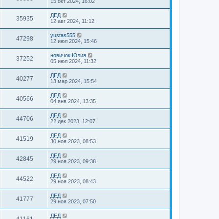
15 окт 2024, 16:02
ДЕД
35935
12 авг 2024, 11:12
yustas555
47298
12 июл 2024, 15:46
новичок Юлия
37252
05 июл 2024, 11:32
ДЕД
40277
13 мар 2024, 15:54
ДЕД
40566
04 янв 2024, 13:35
ДЕД
44706
22 дек 2023, 12:07
ДЕД
41519
30 ноя 2023, 08:53
ДЕД
42845
29 ноя 2023, 09:38
ДЕД
44522
29 ноя 2023, 08:43
ДЕД
41777
29 ноя 2023, 07:50
ДЕД