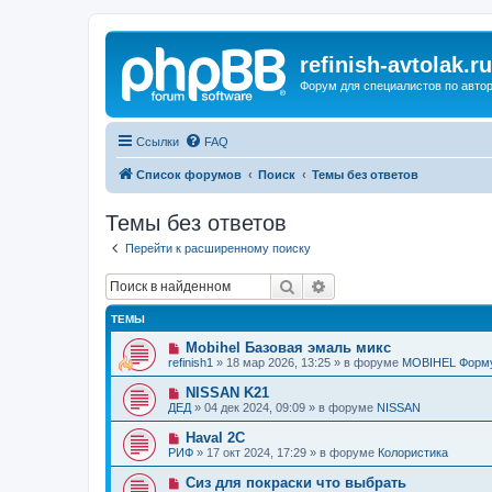
refinish-avtolak.ru
Форум для специалистов по авто
Ссылки
FAQ
Список форумов
Поиск
Темы без ответов
Темы без ответов
Перейти к расширенному поиску
Поиск
Расширенный поиск
ТЕМЫ
Н
Mobihel Базовая эмаль микс
о
refinish1
»
18 мар 2026, 13:25
» в форуме
MOBIHEL Форм
в
о
Н
NISSAN K21
е
о
ДЕД
»
04 дек 2024, 09:09
» в форуме
NISSAN
с
в
о
о
Н
Haval 2C
о
е
о
б
РИФ
»
17 окт 2024, 17:29
» в форуме
Колористика
с
в
щ
о
о
е
Н
Сиз для покраски что выбрать
о
е
н