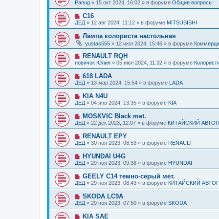
о
б
Panug
»
15 окт 2024, 16:02
» в форуме
Общие вопросы
с
и
в
щ
о
е
о
е
Н
C16
о
е
н
о
б
ДЕД
»
12 авг 2024, 11:12
» в форуме
MITSUBISHI
с
и
в
щ
о
е
о
е
Н
Лампа колориста настольная
о
е
н
о
б
yustas555
»
12 июл 2024, 15:46
» в форуме
Коммерц
с
и
в
щ
о
е
о
е
Н
RENAULT RQH
о
е
н
о
б
новичок Юлия
»
05 июл 2024, 11:32
» в форуме
Колорист
с
и
в
щ
о
е
о
е
Н
618 LADA
о
е
н
о
б
ДЕД
»
13 мар 2024, 15:54
» в форуме
LADA
с
и
в
щ
о
е
о
е
Н
KIA N4U
о
е
н
о
б
ДЕД
»
04 янв 2024, 13:35
» в форуме
KIA
с
и
в
щ
о
е
о
е
Н
MOSKVIC Black met.
о
е
н
о
б
ДЕД
»
22 дек 2023, 12:07
» в форуме
КИТАЙСКИЙ АВТО
с
и
в
щ
о
е
о
е
Н
RENAULT EPY
о
е
н
о
б
ДЕД
»
30 ноя 2023, 08:53
» в форуме
RENAULT
с
и
в
щ
о
е
о
е
Н
HYUNDAI U4G
о
е
н
о
б
ДЕД
»
29 ноя 2023, 09:38
» в форуме
HYUNDAI
с
и
в
щ
о
е
о
е
Н
GEELY C14 темно-серый мет.
о
е
н
о
б
ДЕД
»
29 ноя 2023, 08:43
» в форуме
КИТАЙСКИЙ АВТО
с
и
в
щ
о
е
о
е
Н
SKODA LC9A
о
е
н
о
б
ДЕД
»
29 ноя 2023, 07:50
» в форуме
SKODA
с
и
в
щ
о
е
о
е
Н
KIA SAE
о
е