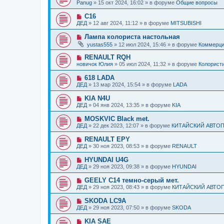
о
б
Panug
»
15 окт 2024, 16:02
» в форуме
Общие вопросы
с
и
в
щ
о
е
о
е
Н
C16
о
е
н
о
б
ДЕД
»
12 авг 2024, 11:12
» в форуме
MITSUBISHI
с
и
в
щ
о
е
о
е
Н
Лампа колориста настольная
о
е
н
о
б
yustas555
»
12 июл 2024, 15:46
» в форуме
Коммерц
с
и
в
щ
о
е
о
е
Н
RENAULT RQH
о
е
н
о
б
новичок Юлия
»
05 июл 2024, 11:32
» в форуме
Колорист
с
и
в
щ
о
е
о
е
Н
618 LADA
о
е
н
о
б
ДЕД
»
13 мар 2024, 15:54
» в форуме
LADA
с
и
в
щ
о
е
о
е
Н
KIA N4U
о
е
н
о
б
ДЕД
»
04 янв 2024, 13:35
» в форуме
KIA
с
и
в
щ
о
е
о
е
Н
MOSKVIC Black met.
о
е
н
о
б
ДЕД
»
22 дек 2023, 12:07
» в форуме
КИТАЙСКИЙ АВТО
с
и
в
щ
о
е
о
е
Н
RENAULT EPY
о
е
н
о
б
ДЕД
»
30 ноя 2023, 08:53
» в форуме
RENAULT
с
и
в
щ
о
е
о
е
Н
HYUNDAI U4G
о
е
н
о
б
ДЕД
»
29 ноя 2023, 09:38
» в форуме
HYUNDAI
с
и
в
щ
о
е
о
е
Н
GEELY C14 темно-серый мет.
о
е
н
о
б
ДЕД
»
29 ноя 2023, 08:43
» в форуме
КИТАЙСКИЙ АВТО
с
и
в
щ
о
е
о
е
Н
SKODA LC9A
о
е
н
о
б
ДЕД
»
29 ноя 2023, 07:50
» в форуме
SKODA
с
и
в
щ
о
е
о
е
Н
KIA SAE
о
е