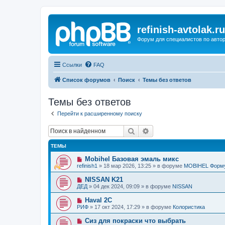
refinish-avtolak.ru
Форум для специалистов по авто
Ссылки
FAQ
Список форумов
Поиск
Темы без ответов
Темы без ответов
Перейти к расширенному поиску
Поиск
Расширенный поиск
ТЕМЫ
Н
Mobihel Базовая эмаль микс
о
refinish1
»
18 мар 2026, 13:25
» в форуме
MOBIHEL Форм
в
о
Н
NISSAN K21
е
о
ДЕД
»
04 дек 2024, 09:09
» в форуме
NISSAN
с
в
о
о
Н
Haval 2C
о
е
о
б
РИФ
»
17 окт 2024, 17:29
» в форуме
Колористика
с
в
щ
о
о
е
Н
Сиз для покраски что выбрать
о
е
н