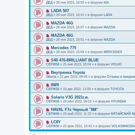
н
о
б
ДЕД
»
28 ноя 2023, 16:53
» в форуме
KIA
с
и
в
щ
о
е
о
е
Н
LADA 507
о
е
н
о
б
ДЕД
»
28 ноя 2023, 16:41
» в форуме
LADA
с
и
в
щ
о
е
о
е
Н
MAZDA 46G
о
е
н
о
б
ДЕД
»
28 ноя 2023, 16:07
» в форуме
MAZDA
с
и
в
щ
о
е
о
е
Н
MAZDA 46G
о
е
н
о
б
ДЕД
»
28 ноя 2023, 16:01
» в форуме
MAZDA
с
и
в
щ
о
е
о
е
Н
Mercedes 775
о
е
н
о
б
ДЕД
»
28 ноя 2023, 15:54
» в форуме
MERCEDES
с
и
в
щ
о
е
о
е
Н
S40 476-BRILLIANT BLUE
о
е
н
о
б
СЕРЖ56
»
25 янв 2023, 10:04
» в форуме
VOLVO
с
и
в
щ
о
е
о
е
Н
Внутрянка Toyota
о
е
н
о
б
Siberia
»
22 дек 2022, 09:09
» в форуме
Отзывы и предло
с
и
в
щ
о
е
о
е
Н
8W9
о
е
н
о
б
СЕРЖ56
»
15 дек 2022, 13:00
» в форуме
TOYOTA
с
и
в
щ
о
е
о
е
Н
Solaris V3G 2021г.в.
о
е
н
о
б
СЕРЖ56
»
20 июл 2022, 09:15
» в форуме
HYUNDAI
с
и
в
щ
о
е
о
е
Н
HAVAL F7x Черный "8M"
о
е
н
о
б
СЕРЖ56
»
23 май 2022, 11:23
» в форуме
КИТАЙСКИЙ 
с
и
в
щ
о
е
о
е
Н
LC8Y
о
е
н
о
б
СЕРЖ56
»
22 фев 2022, 10:42
» в форуме
VOLKSWAGEN
с
и
в
щ
о
е
о
е
о