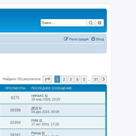
Поиск
Расширенный по
Регистрация
Вход
Страница
1
из
31
1
2
3
4
5
31
След.
Найдено 752 результата
…
ПРОСМОТРЫ
ПОСЛЕДНЕЕ СООБЩЕНИЕ
refinish1
6275
18 мар 2026, 13:25
ДЕД
39398
04 дек 2024, 09:09
РИФ
32359
17 окт 2024, 17:29
Panug
39287