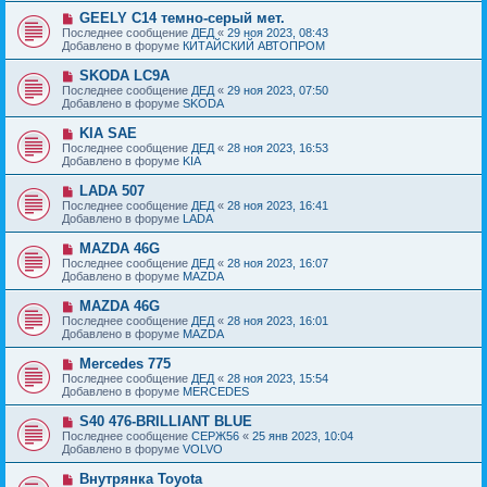
б
е
е
Н
GEELY C14 темно-серый мет.
щ
с
о
е
Последнее сообщение
ДЕД
«
29 ноя 2023, 08:43
о
в
н
Добавлено в форуме
КИТАЙСКИЙ АВТОПРОМ
о
о
и
б
е
е
Н
SKODA LC9A
щ
с
о
е
Последнее сообщение
ДЕД
«
29 ноя 2023, 07:50
о
в
н
Добавлено в форуме
SKODA
о
о
и
б
е
е
Н
KIA SAE
щ
с
о
е
Последнее сообщение
ДЕД
«
28 ноя 2023, 16:53
о
в
н
Добавлено в форуме
KIA
о
о
и
б
е
е
Н
LADA 507
щ
с
о
е
Последнее сообщение
ДЕД
«
28 ноя 2023, 16:41
о
в
н
Добавлено в форуме
LADA
о
о
и
б
е
е
Н
MAZDA 46G
щ
с
о
е
Последнее сообщение
ДЕД
«
28 ноя 2023, 16:07
о
в
н
Добавлено в форуме
MAZDA
о
о
и
б
е
е
Н
MAZDA 46G
щ
с
о
е
Последнее сообщение
ДЕД
«
28 ноя 2023, 16:01
о
в
н
Добавлено в форуме
MAZDA
о
о
и
б
е
е
Н
Mercedes 775
щ
с
о
е
Последнее сообщение
ДЕД
«
28 ноя 2023, 15:54
о
в
н
Добавлено в форуме
MERCEDES
о
о
и
б
е
е
Н
S40 476-BRILLIANT BLUE
щ
с
о
е
Последнее сообщение
СЕРЖ56
«
25 янв 2023, 10:04
о
в
н
Добавлено в форуме
VOLVO
о
о
и
б
е
е
Н
Внутрянка Toyota
щ
с