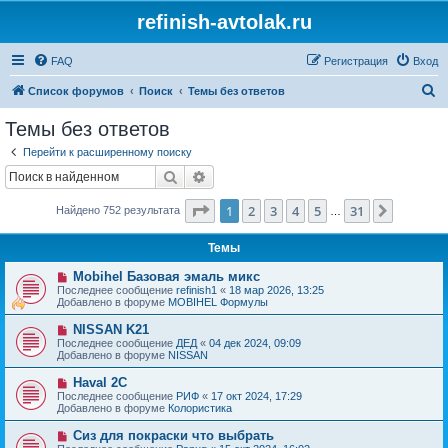
refinish-avtolak.ru
FAQ
Регистрация
Вход
П
Список форумов
Поиск
Темы без ответов
о
Темы без ответов
и
Перейти к расширенному поиску
с
Поиск
Расширенный поиск
к
Страница
1
из
31
1
2
3
4
5
31
След.
Найдено 752 результата
…
Темы
Н
Mobihel Базовая эмаль микс
о
Последнее сообщение
refinish1
«
18 мар 2026, 13:25
в
Добавлено в форуме
MOBIHEL Формулы
о
е
Н
NISSAN K21
с
о
Последнее сообщение
ДЕД
«
04 дек 2024, 09:09
о
в
Добавлено в форуме
NISSAN
о
о
б
е
Н
Haval 2C
щ
с
о
е
Последнее сообщение
РИФ
«
17 окт 2024, 17:29
о
в
н
Добавлено в форуме
Колористика
о
о
и
б
е
е
Н
Сиз для покраски что выбрать
щ
с
о
е