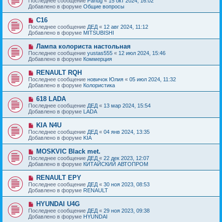
Последнее сообщение
Panug
«
15 окт 2024, 16:02
о
в
н
Добавлено в форуме
Общие вопросы
о
о
и
б
е
е
Н
C16
щ
с
о
е
Последнее сообщение
ДЕД
«
12 авг 2024, 11:12
о
в
н
Добавлено в форуме
MITSUBISHI
о
о
и
б
е
е
Н
Лампа колориста настольная
щ
с
о
е
Последнее сообщение
yustas555
«
12 июл 2024, 15:46
о
в
н
Добавлено в форуме
Коммерция
о
о
и
б
е
е
Н
RENAULT RQH
щ
с
о
е
Последнее сообщение
новичок Юлия
«
05 июл 2024, 11:32
о
в
н
Добавлено в форуме
Колористика
о
о
и
б
е
е
Н
618 LADA
щ
с
о
е
Последнее сообщение
ДЕД
«
13 мар 2024, 15:54
о
в
н
Добавлено в форуме
LADA
о
о
и
б
е
е
Н
KIA N4U
щ
с
о
е
Последнее сообщение
ДЕД
«
04 янв 2024, 13:35
о
в
н
Добавлено в форуме
KIA
о
о
и
б
е
е
Н
MOSKVIC Black met.
щ
с
о
е
Последнее сообщение
ДЕД
«
22 дек 2023, 12:07
о
в
н
Добавлено в форуме
КИТАЙСКИЙ АВТОПРОМ
о
о
и
б
е
е
Н
RENAULT EPY
щ
с
о
е
Последнее сообщение
ДЕД
«
30 ноя 2023, 08:53
о
в
н
Добавлено в форуме
RENAULT
о
о
и
б
е
е
Н
HYUNDAI U4G
щ
с
о
е
Последнее сообщение
ДЕД
«
29 ноя 2023, 09:38
о
в
н
Добавлено в форуме
HYUNDAI
о
о
и