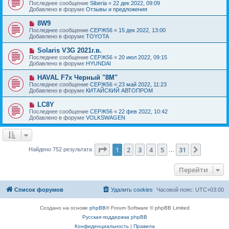
о
е
Последнее сообщение
Siberia
«
22 дек 2022, 09:09
о
в
н
Добавлено в форуме
Отзывы и предложения
о
о
и
б
е
е
Н
8W9
щ
с
о
е
Последнее сообщение
СЕРЖ56
«
15 дек 2022, 13:00
о
в
н
Добавлено в форуме
TOYOTA
о
о
и
б
е
е
Н
Solaris V3G 2021г.в.
щ
с
о
е
Последнее сообщение
СЕРЖ56
«
20 июл 2022, 09:15
о
в
н
Добавлено в форуме
HYUNDAI
о
о
и
б
е
е
Н
HAVAL F7x Черный "8M"
щ
с
о
е
Последнее сообщение
СЕРЖ56
«
23 май 2022, 11:23
о
в
н
Добавлено в форуме
КИТАЙСКИЙ АВТОПРОМ
о
о
и
б
е
е
Н
LC8Y
щ
с
о
е
Последнее сообщение
СЕРЖ56
«
22 фев 2022, 10:42
о
в
н
Добавлено в форуме
VOLKSWAGEN
о
о
и
б
е
е
щ
с
е
о
н
о
Страница
1
из
31
1
2
3
4
5
31
След.
Найдено 752 результата
и
…
б
е
щ
е
Перейти
н
и
е
Список форумов
Удалить cookies
Часовой пояс:
UTC+03:00
Создано на основе
phpBB
® Forum Software © phpBB Limited
Русская поддержка phpBB
Конфиденциальность
|
Правила