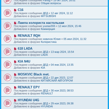
Последнее сообщение
Panug
«
15 окт 2024, 16:02
о
в
н
Добавлено в форуме
Общие вопросы
о
о
и
б
е
е
Н
C16
щ
с
о
е
Последнее сообщение
ДЕД
«
12 авг 2024, 11:12
о
в
н
Добавлено в форуме
MITSUBISHI
о
о
и
б
е
е
Н
Лампа колориста настольная
щ
с
о
е
Последнее сообщение
yustas555
«
12 июл 2024, 15:46
о
в
н
Добавлено в форуме
Коммерция
о
о
и
б
е
е
Н
RENAULT RQH
щ
с
о
е
Последнее сообщение
новичок Юлия
«
05 июл 2024, 11:32
о
в
н
Добавлено в форуме
Колористика
о
о
и
б
е
е
Н
618 LADA
щ
с
о
е
Последнее сообщение
ДЕД
«
13 мар 2024, 15:54
о
в
н
Добавлено в форуме
LADA
о
о
и
б
е
е
Н
KIA N4U
щ
с
о
е
Последнее сообщение
ДЕД
«
04 янв 2024, 13:35
о
в
н
Добавлено в форуме
KIA
о
о
и
б
е
е
Н
MOSKVIC Black met.
щ
с
о
е
Последнее сообщение
ДЕД
«
22 дек 2023, 12:07
о
в
н
Добавлено в форуме
КИТАЙСКИЙ АВТОПРОМ
о
о
и
б
е
е
Н
RENAULT EPY
щ
с
о
е
Последнее сообщение
ДЕД
«
30 ноя 2023, 08:53
о
в
н
Добавлено в форуме
RENAULT
о
о
и
б
е
е
Н
HYUNDAI U4G
щ
с
о
е
Последнее сообщение
ДЕД
«
29 ноя 2023, 09:38
о
в
н
Добавлено в форуме
HYUNDAI
о
о
и