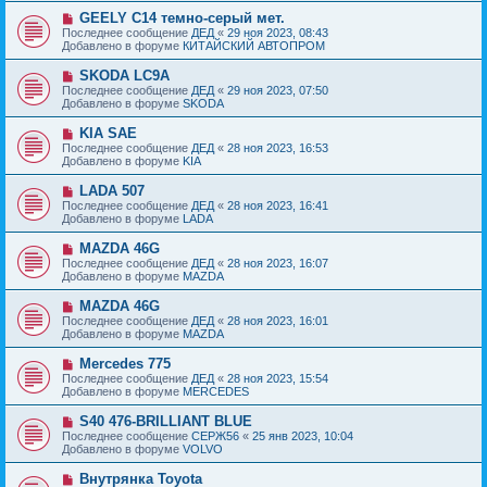
б
е
е
Н
GEELY C14 темно-серый мет.
щ
с
о
е
Последнее сообщение
ДЕД
«
29 ноя 2023, 08:43
о
в
н
Добавлено в форуме
КИТАЙСКИЙ АВТОПРОМ
о
о
и
б
е
е
Н
SKODA LC9A
щ
с
о
е
Последнее сообщение
ДЕД
«
29 ноя 2023, 07:50
о
в
н
Добавлено в форуме
SKODA
о
о
и
б
е
е
Н
KIA SAE
щ
с
о
е
Последнее сообщение
ДЕД
«
28 ноя 2023, 16:53
о
в
н
Добавлено в форуме
KIA
о
о
и
б
е
е
Н
LADA 507
щ
с
о
е
Последнее сообщение
ДЕД
«
28 ноя 2023, 16:41
о
в
н
Добавлено в форуме
LADA
о
о
и
б
е
е
Н
MAZDA 46G
щ
с
о
е
Последнее сообщение
ДЕД
«
28 ноя 2023, 16:07
о
в
н
Добавлено в форуме
MAZDA
о
о
и
б
е
е
Н
MAZDA 46G
щ
с
о
е
Последнее сообщение
ДЕД
«
28 ноя 2023, 16:01
о
в
н
Добавлено в форуме
MAZDA
о
о
и
б
е
е
Н
Mercedes 775
щ
с
о
е
Последнее сообщение
ДЕД
«
28 ноя 2023, 15:54
о
в
н
Добавлено в форуме
MERCEDES
о
о
и
б
е
е
Н
S40 476-BRILLIANT BLUE
щ
с
о
е
Последнее сообщение
СЕРЖ56
«
25 янв 2023, 10:04
о
в
н
Добавлено в форуме
VOLVO
о
о
и
б
е
е
Н
Внутрянка Toyota
щ
с