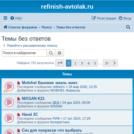
refinish-avtolak.ru
FAQ
Регистрация
Вход
П
Список форумов
Поиск
Темы без ответов
о
Темы без ответов
и
Перейти к расширенному поиску
с
Поиск
Расширенный поиск
к
Страница
1
из
31
1
2
3
4
5
31
След.
Найдено 752 результата
…
Темы
Н
Mobihel Базовая эмаль микс
о
Последнее сообщение
refinish1
«
18 мар 2026, 13:25
в
Добавлено в форуме
MOBIHEL Формулы
о
е
Н
NISSAN K21
с
о
Последнее сообщение
ДЕД
«
04 дек 2024, 09:09
о
в
Добавлено в форуме
NISSAN
о
о
б
е
Н
Haval 2C
щ
с
о
е
Последнее сообщение
РИФ
«
17 окт 2024, 17:29
о
в
н
Добавлено в форуме
Колористика
о
о
и
б
е
е
Н
Сиз для покраски что выбрать
щ
с
о
е