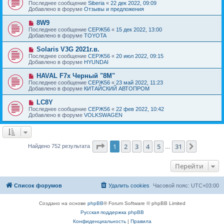
о
е
Последнее сообщение
Siberia
«
22 дек 2022, 09:09
о
в
н
Добавлено в форуме
Отзывы и предложения
о
о
и
б
е
е
Н
8W9
щ
с
о
е
Последнее сообщение
СЕРЖ56
«
15 дек 2022, 13:00
о
в
н
Добавлено в форуме
TOYOTA
о
о
и
б
е
е
Н
Solaris V3G 2021г.в.
щ
с
о
е
Последнее сообщение
СЕРЖ56
«
20 июл 2022, 09:15
о
в
н
Добавлено в форуме
HYUNDAI
о
о
и
б
е
е
Н
HAVAL F7x Черный "8M"
щ
с
о
е
Последнее сообщение
СЕРЖ56
«
23 май 2022, 11:23
о
в
н
Добавлено в форуме
КИТАЙСКИЙ АВТОПРОМ
о
о
и
б
е
е
Н
LC8Y
щ
с
о
е
Последнее сообщение
СЕРЖ56
«
22 фев 2022, 10:42
о
в
н
Добавлено в форуме
VOLKSWAGEN
о
о
и
б
е
е
щ
с
е
о
н
о
Страница
1
из
31
1
2
3
4
5
31
След.
Найдено 752 результата
и
…
б
е
щ
е
Перейти
н
и
е
Список форумов
Удалить cookies
Часовой пояс:
UTC+03:00
Создано на основе
phpBB
® Forum Software © phpBB Limited
Русская поддержка phpBB
Конфиденциальность
|
Правила