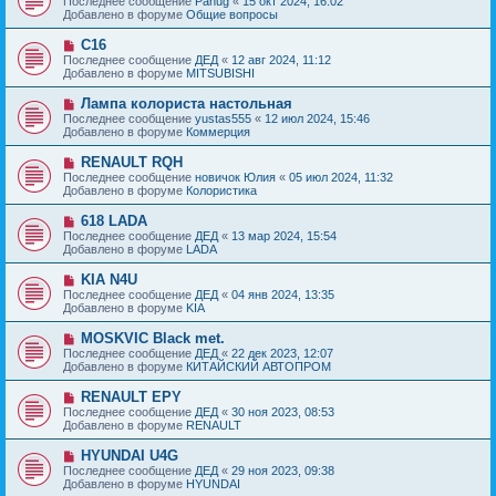
Последнее сообщение
Panug
«
15 окт 2024, 16:02
о
в
н
Добавлено в форуме
Общие вопросы
о
о
и
б
е
е
Н
C16
щ
с
о
е
Последнее сообщение
ДЕД
«
12 авг 2024, 11:12
о
в
н
Добавлено в форуме
MITSUBISHI
о
о
и
б
е
е
Н
Лампа колориста настольная
щ
с
о
е
Последнее сообщение
yustas555
«
12 июл 2024, 15:46
о
в
н
Добавлено в форуме
Коммерция
о
о
и
б
е
е
Н
RENAULT RQH
щ
с
о
е
Последнее сообщение
новичок Юлия
«
05 июл 2024, 11:32
о
в
н
Добавлено в форуме
Колористика
о
о
и
б
е
е
Н
618 LADA
щ
с
о
е
Последнее сообщение
ДЕД
«
13 мар 2024, 15:54
о
в
н
Добавлено в форуме
LADA
о
о
и
б
е
е
Н
KIA N4U
щ
с
о
е
Последнее сообщение
ДЕД
«
04 янв 2024, 13:35
о
в
н
Добавлено в форуме
KIA
о
о
и
б
е
е
Н
MOSKVIC Black met.
щ
с
о
е
Последнее сообщение
ДЕД
«
22 дек 2023, 12:07
о
в
н
Добавлено в форуме
КИТАЙСКИЙ АВТОПРОМ
о
о
и
б
е
е
Н
RENAULT EPY
щ
с
о
е
Последнее сообщение
ДЕД
«
30 ноя 2023, 08:53
о
в
н
Добавлено в форуме
RENAULT
о
о
и
б
е
е
Н
HYUNDAI U4G
щ
с
о
е
Последнее сообщение
ДЕД
«
29 ноя 2023, 09:38
о
в
н
Добавлено в форуме
HYUNDAI
о
о
и