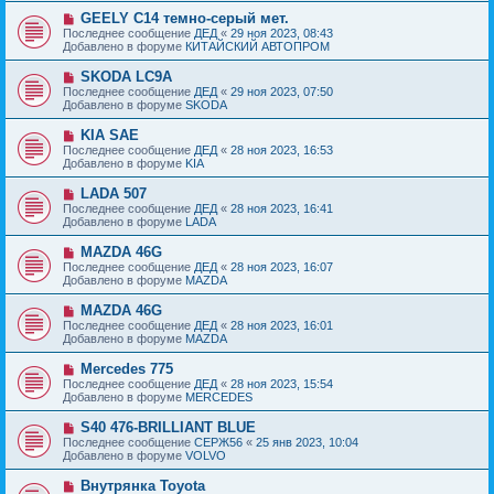
б
е
е
Н
GEELY C14 темно-серый мет.
щ
с
о
е
Последнее сообщение
ДЕД
«
29 ноя 2023, 08:43
о
в
н
Добавлено в форуме
КИТАЙСКИЙ АВТОПРОМ
о
о
и
б
е
е
Н
SKODA LC9A
щ
с
о
е
Последнее сообщение
ДЕД
«
29 ноя 2023, 07:50
о
в
н
Добавлено в форуме
SKODA
о
о
и
б
е
е
Н
KIA SAE
щ
с
о
е
Последнее сообщение
ДЕД
«
28 ноя 2023, 16:53
о
в
н
Добавлено в форуме
KIA
о
о
и
б
е
е
Н
LADA 507
щ
с
о
е
Последнее сообщение
ДЕД
«
28 ноя 2023, 16:41
о
в
н
Добавлено в форуме
LADA
о
о
и
б
е
е
Н
MAZDA 46G
щ
с
о
е
Последнее сообщение
ДЕД
«
28 ноя 2023, 16:07
о
в
н
Добавлено в форуме
MAZDA
о
о
и
б
е
е
Н
MAZDA 46G
щ
с
о
е
Последнее сообщение
ДЕД
«
28 ноя 2023, 16:01
о
в
н
Добавлено в форуме
MAZDA
о
о
и
б
е
е
Н
Mercedes 775
щ
с
о
е
Последнее сообщение
ДЕД
«
28 ноя 2023, 15:54
о
в
н
Добавлено в форуме
MERCEDES
о
о
и
б
е
е
Н
S40 476-BRILLIANT BLUE
щ
с
о
е
Последнее сообщение
СЕРЖ56
«
25 янв 2023, 10:04
о
в
н
Добавлено в форуме
VOLVO
о
о
и
б
е
е
Н
Внутрянка Toyota
щ
с