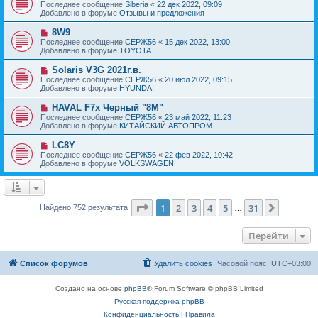
о
е
Последнее сообщение
Siberia
«
22 дек 2022, 09:09
о
в
н
Добавлено в форуме
Отзывы и предложения
о
о
и
б
е
е
Н
8W9
щ
с
о
е
Последнее сообщение
СЕРЖ56
«
15 дек 2022, 13:00
о
в
н
Добавлено в форуме
TOYOTA
о
о
и
б
е
е
Н
Solaris V3G 2021г.в.
щ
с
о
е
Последнее сообщение
СЕРЖ56
«
20 июл 2022, 09:15
о
в
н
Добавлено в форуме
HYUNDAI
о
о
и
б
е
е
Н
HAVAL F7x Черный "8M"
щ
с
о
е
Последнее сообщение
СЕРЖ56
«
23 май 2022, 11:23
о
в
н
Добавлено в форуме
КИТАЙСКИЙ АВТОПРОМ
о
о
и
б
е
е
Н
LC8Y
щ
с
о
е
Последнее сообщение
СЕРЖ56
«
22 фев 2022, 10:42
о
в
н
Добавлено в форуме
VOLKSWAGEN
о
о
и
б
е
е
щ
с
е
о
н
о
Страница
1
из
31
1
2
3
4
5
31
След.
Найдено 752 результата
и
…
б
е
щ
е
Перейти
н
и
е
Список форумов
Удалить cookies
Часовой пояс:
UTC+03:00
Создано на основе
phpBB
® Forum Software © phpBB Limited
Русская поддержка phpBB
Конфиденциальность
|
Правила