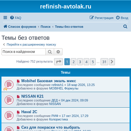
refinish-avtolak.ru
FAQ
Регистрация
Вход
П
Список форумов
Поиск
Темы без ответов
о
Темы без ответов
и
Перейти к расширенному поиску
с
Поиск
Расширенный поиск
к
Страница
1
из
31
1
2
3
4
5
31
След.
Найдено 752 результата
…
Темы
Н
Mobihel Базовая эмаль микс
о
Последнее сообщение
refinish1
«
18 мар 2026, 13:25
в
Добавлено в форуме
MOBIHEL Формулы
о
е
Н
NISSAN K21
с
о
Последнее сообщение
ДЕД
«
04 дек 2024, 09:09
о
в
Добавлено в форуме
NISSAN
о
о
б
е
Н
Haval 2C
щ
с
о
е
Последнее сообщение
РИФ
«
17 окт 2024, 17:29
о
в
н
Добавлено в форуме
Колористика
о
о
и
б
е
е
Н
Сиз для покраски что выбрать
щ
с
о
е