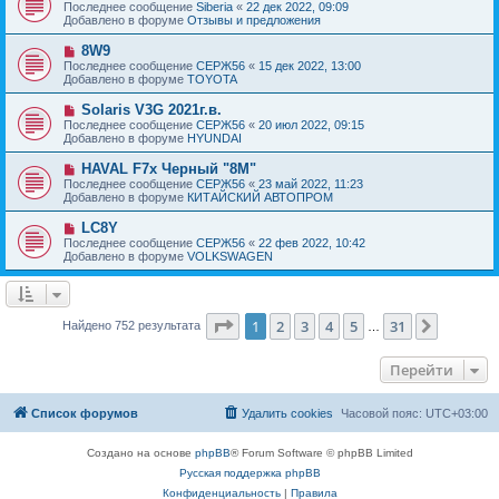
о
е
Последнее сообщение
Siberia
«
22 дек 2022, 09:09
о
в
н
Добавлено в форуме
Отзывы и предложения
о
о
и
б
е
е
Н
8W9
щ
с
о
е
Последнее сообщение
СЕРЖ56
«
15 дек 2022, 13:00
о
в
н
Добавлено в форуме
TOYOTA
о
о
и
б
е
е
Н
Solaris V3G 2021г.в.
щ
с
о
е
Последнее сообщение
СЕРЖ56
«
20 июл 2022, 09:15
о
в
н
Добавлено в форуме
HYUNDAI
о
о
и
б
е
е
Н
HAVAL F7x Черный "8M"
щ
с
о
е
Последнее сообщение
СЕРЖ56
«
23 май 2022, 11:23
о
в
н
Добавлено в форуме
КИТАЙСКИЙ АВТОПРОМ
о
о
и
б
е
е
Н
LC8Y
щ
с
о
е
Последнее сообщение
СЕРЖ56
«
22 фев 2022, 10:42
о
в
н
Добавлено в форуме
VOLKSWAGEN
о
о
и
б
е
е
щ
с
е
о
н
о
Страница
1
из
31
1
2
3
4
5
31
След.
Найдено 752 результата
и
…
б
е
щ
е
Перейти
н
и
е
Список форумов
Удалить cookies
Часовой пояс:
UTC+03:00
Создано на основе
phpBB
® Forum Software © phpBB Limited
Русская поддержка phpBB
Конфиденциальность
|
Правила