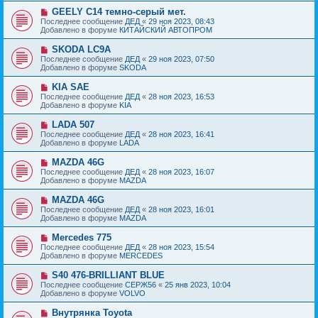
б
е
е
Н
GEELY C14 темно-серый мет.
щ
с
о
е
Последнее сообщение
ДЕД
«
29 ноя 2023, 08:43
о
в
н
Добавлено в форуме
КИТАЙСКИЙ АВТОПРОМ
о
о
и
б
е
е
Н
SKODA LC9A
щ
с
о
е
Последнее сообщение
ДЕД
«
29 ноя 2023, 07:50
о
в
н
Добавлено в форуме
SKODA
о
о
и
б
е
е
Н
KIA SAE
щ
с
о
е
Последнее сообщение
ДЕД
«
28 ноя 2023, 16:53
о
в
н
Добавлено в форуме
KIA
о
о
и
б
е
е
Н
LADA 507
щ
с
о
е
Последнее сообщение
ДЕД
«
28 ноя 2023, 16:41
о
в
н
Добавлено в форуме
LADA
о
о
и
б
е
е
Н
MAZDA 46G
щ
с
о
е
Последнее сообщение
ДЕД
«
28 ноя 2023, 16:07
о
в
н
Добавлено в форуме
MAZDA
о
о
и
б
е
е
Н
MAZDA 46G
щ
с
о
е
Последнее сообщение
ДЕД
«
28 ноя 2023, 16:01
о
в
н
Добавлено в форуме
MAZDA
о
о
и
б
е
е
Н
Mercedes 775
щ
с
о
е
Последнее сообщение
ДЕД
«
28 ноя 2023, 15:54
о
в
н
Добавлено в форуме
MERCEDES
о
о
и
б
е
е
Н
S40 476-BRILLIANT BLUE
щ
с
о
е
Последнее сообщение
СЕРЖ56
«
25 янв 2023, 10:04
о
в
н
Добавлено в форуме
VOLVO
о
о
и
б
е
е
Н
Внутрянка Toyota
щ
с