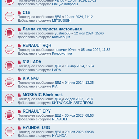
Последнее сообщение
Panug
«
15 окт 2024, 16:02
о
в
н
Добавлено в форуме
Общие вопросы
о
о
и
б
е
е
Н
C16
щ
с
о
е
Последнее сообщение
ДЕД
«
12 авг 2024, 11:12
о
в
н
Добавлено в форуме
MITSUBISHI
о
о
и
б
е
е
Н
Лампа колориста настольная
щ
с
о
е
Последнее сообщение
yustas555
«
12 июл 2024, 15:46
о
в
н
Добавлено в форуме
Коммерция
о
о
и
б
е
е
Н
RENAULT RQH
щ
с
о
е
Последнее сообщение
новичок Юлия
«
05 июл 2024, 11:32
о
в
н
Добавлено в форуме
Колористика
о
о
и
б
е
е
Н
618 LADA
щ
с
о
е
Последнее сообщение
ДЕД
«
13 мар 2024, 15:54
о
в
н
Добавлено в форуме
LADA
о
о
и
б
е
е
Н
KIA N4U
щ
с
о
е
Последнее сообщение
ДЕД
«
04 янв 2024, 13:35
о
в
н
Добавлено в форуме
KIA
о
о
и
б
е
е
Н
MOSKVIC Black met.
щ
с
о
е
Последнее сообщение
ДЕД
«
22 дек 2023, 12:07
о
в
н
Добавлено в форуме
КИТАЙСКИЙ АВТОПРОМ
о
о
и
б
е
е
Н
RENAULT EPY
щ
с
о
е
Последнее сообщение
ДЕД
«
30 ноя 2023, 08:53
о
в
н
Добавлено в форуме
RENAULT
о
о
и
б
е
е
Н
HYUNDAI U4G
щ
с
о
е
Последнее сообщение
ДЕД
«
29 ноя 2023, 09:38
о
в
н
Добавлено в форуме
HYUNDAI
о
о
и