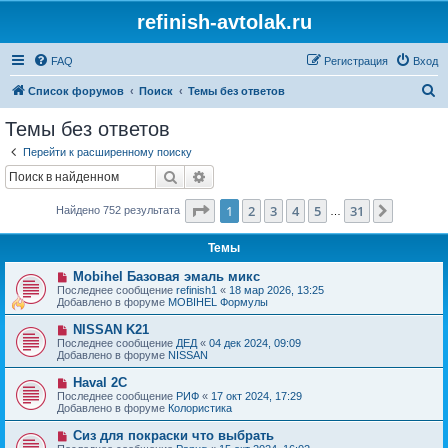
refinish-avtolak.ru
FAQ
Регистрация
Вход
П
Список форумов
Поиск
Темы без ответов
о
Темы без ответов
и
Перейти к расширенному поиску
с
Поиск
Расширенный поиск
к
Страница
1
из
31
1
2
3
4
5
31
След.
Найдено 752 результата
…
Темы
Н
Mobihel Базовая эмаль микс
о
Последнее сообщение
refinish1
«
18 мар 2026, 13:25
в
Добавлено в форуме
MOBIHEL Формулы
о
е
Н
NISSAN K21
с
о
Последнее сообщение
ДЕД
«
04 дек 2024, 09:09
о
в
Добавлено в форуме
NISSAN
о
о
б
е
Н
Haval 2C
щ
с
о
е
Последнее сообщение
РИФ
«
17 окт 2024, 17:29
о
в
н
Добавлено в форуме
Колористика
о
о
и
б
е
е
Н
Сиз для покраски что выбрать
щ
с
о
е