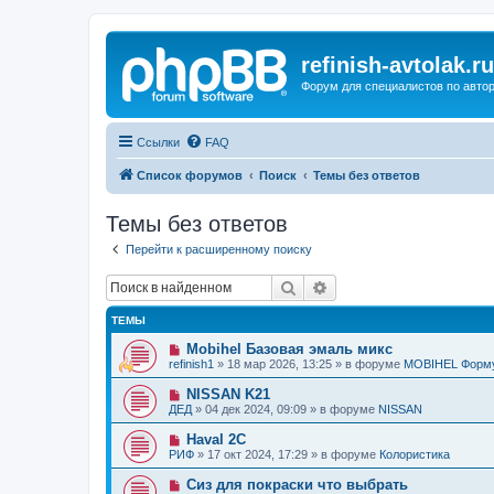
refinish-avtolak.ru
Форум для специалистов по авто
Ссылки
FAQ
Список форумов
Поиск
Темы без ответов
Темы без ответов
Перейти к расширенному поиску
Поиск
Расширенный поиск
ТЕМЫ
Н
Mobihel Базовая эмаль микс
о
refinish1
»
18 мар 2026, 13:25
» в форуме
MOBIHEL Форм
в
о
Н
NISSAN K21
е
о
ДЕД
»
04 дек 2024, 09:09
» в форуме
NISSAN
с
в
о
о
Н
Haval 2C
о
е
о
б
РИФ
»
17 окт 2024, 17:29
» в форуме
Колористика
с
в
щ
о
о
е
Н
Сиз для покраски что выбрать
о
е
н