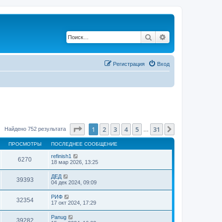
Поиск
Расширенный по
Регистрация
Вход
Страница
1
из
31
1
2
3
4
5
31
След.
Найдено 752 результата
…
ПРОСМОТРЫ
ПОСЛЕДНЕЕ СООБЩЕНИЕ
refinish1
6270
18 мар 2026, 13:25
ДЕД
39393
04 дек 2024, 09:09
РИФ
32354
17 окт 2024, 17:29
Panug
39282