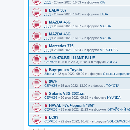
н
о
б
ДЕД
»
28 ноя 2023, 16:53
» в форуме
KIA
с
и
в
щ
о
е
о
е
Н
LADA 507
о
е
н
о
б
ДЕД
»
28 ноя 2023, 16:41
» в форуме
LADA
с
и
в
щ
о
е
о
е
Н
MAZDA 46G
о
е
н
о
б
ДЕД
»
28 ноя 2023, 16:07
» в форуме
MAZDA
с
и
в
щ
о
е
о
е
Н
MAZDA 46G
о
е
н
о
б
ДЕД
»
28 ноя 2023, 16:01
» в форуме
MAZDA
с
и
в
щ
о
е
о
е
Н
Mercedes 775
о
е
н
о
б
ДЕД
»
28 ноя 2023, 15:54
» в форуме
MERCEDES
с
и
в
щ
о
е
о
е
Н
S40 476-BRILLIANT BLUE
о
е
н
о
б
СЕРЖ56
»
25 янв 2023, 10:04
» в форуме
VOLVO
с
и
в
щ
о
е
о
е
Н
Внутрянка Toyota
о
е
н
о
б
Siberia
»
22 дек 2022, 09:09
» в форуме
Отзывы и предло
с
и
в
щ
о
е
о
е
Н
8W9
о
е
н
о
б
СЕРЖ56
»
15 дек 2022, 13:00
» в форуме
TOYOTA
с
и
в
щ
о
е
о
е
Н
Solaris V3G 2021г.в.
о
е
н
о
б
СЕРЖ56
»
20 июл 2022, 09:15
» в форуме
HYUNDAI
с
и
в
щ
о
е
о
е
Н
HAVAL F7x Черный "8M"
о
е
н
о
б
СЕРЖ56
»
23 май 2022, 11:23
» в форуме
КИТАЙСКИЙ 
с
и
в
щ
о
е
о
е
Н
LC8Y
о
е
н
о
б
СЕРЖ56
»
22 фев 2022, 10:42
» в форуме
VOLKSWAGEN
с
и
в
щ
о
е
о
е
о