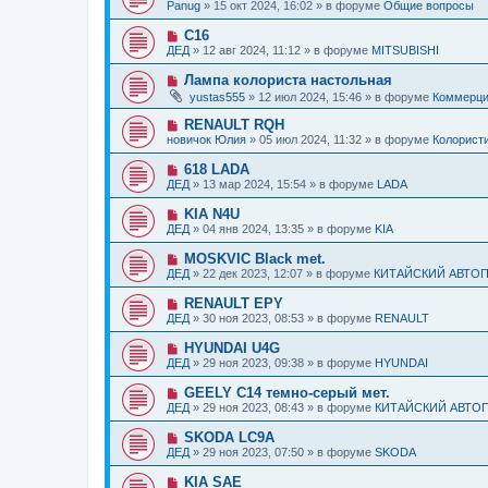
о
б
Panug
»
15 окт 2024, 16:02
» в форуме
Общие вопросы
с
и
в
щ
о
е
о
е
Н
C16
о
е
н
о
б
ДЕД
»
12 авг 2024, 11:12
» в форуме
MITSUBISHI
с
и
в
щ
о
е
о
е
Н
Лампа колориста настольная
о
е
н
о
б
yustas555
»
12 июл 2024, 15:46
» в форуме
Коммерц
с
и
в
щ
о
е
о
е
Н
RENAULT RQH
о
е
н
о
б
новичок Юлия
»
05 июл 2024, 11:32
» в форуме
Колорист
с
и
в
щ
о
е
о
е
Н
618 LADA
о
е
н
о
б
ДЕД
»
13 мар 2024, 15:54
» в форуме
LADA
с
и
в
щ
о
е
о
е
Н
KIA N4U
о
е
н
о
б
ДЕД
»
04 янв 2024, 13:35
» в форуме
KIA
с
и
в
щ
о
е
о
е
Н
MOSKVIC Black met.
о
е
н
о
б
ДЕД
»
22 дек 2023, 12:07
» в форуме
КИТАЙСКИЙ АВТО
с
и
в
щ
о
е
о
е
Н
RENAULT EPY
о
е
н
о
б
ДЕД
»
30 ноя 2023, 08:53
» в форуме
RENAULT
с
и
в
щ
о
е
о
е
Н
HYUNDAI U4G
о
е
н
о
б
ДЕД
»
29 ноя 2023, 09:38
» в форуме
HYUNDAI
с
и
в
щ
о
е
о
е
Н
GEELY C14 темно-серый мет.
о
е
н
о
б
ДЕД
»
29 ноя 2023, 08:43
» в форуме
КИТАЙСКИЙ АВТО
с
и
в
щ
о
е
о
е
Н
SKODA LC9A
о
е
н
о
б
ДЕД
»
29 ноя 2023, 07:50
» в форуме
SKODA
с
и
в
щ
о
е
о
е
Н
KIA SAE
о
е