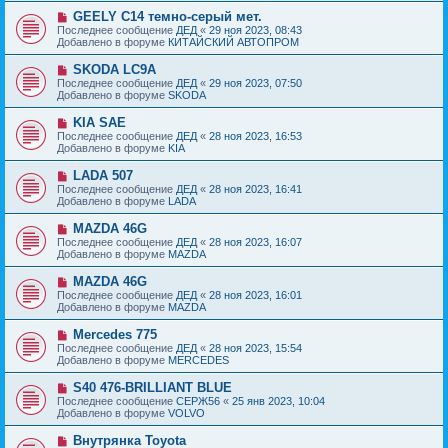
б
е
е
Н
GEELY C14 темно-серый мет.
щ
с
о
е
Последнее сообщение
ДЕД
«
29 ноя 2023, 08:43
о
в
н
Добавлено в форуме
КИТАЙСКИЙ АВТОПРОМ
о
о
и
б
е
е
Н
SKODA LC9A
щ
с
о
е
Последнее сообщение
ДЕД
«
29 ноя 2023, 07:50
о
в
н
Добавлено в форуме
SKODA
о
о
и
б
е
е
Н
KIA SAE
щ
с
о
е
Последнее сообщение
ДЕД
«
28 ноя 2023, 16:53
о
в
н
Добавлено в форуме
KIA
о
о
и
б
е
е
Н
LADA 507
щ
с
о
е
Последнее сообщение
ДЕД
«
28 ноя 2023, 16:41
о
в
н
Добавлено в форуме
LADA
о
о
и
б
е
е
Н
MAZDA 46G
щ
с
о
е
Последнее сообщение
ДЕД
«
28 ноя 2023, 16:07
о
в
н
Добавлено в форуме
MAZDA
о
о
и
б
е
е
Н
MAZDA 46G
щ
с
о
е
Последнее сообщение
ДЕД
«
28 ноя 2023, 16:01
о
в
н
Добавлено в форуме
MAZDA
о
о
и
б
е
е
Н
Mercedes 775
щ
с
о
е
Последнее сообщение
ДЕД
«
28 ноя 2023, 15:54
о
в
н
Добавлено в форуме
MERCEDES
о
о
и
б
е
е
Н
S40 476-BRILLIANT BLUE
щ
с
о
е
Последнее сообщение
СЕРЖ56
«
25 янв 2023, 10:04
о
в
н
Добавлено в форуме
VOLVO
о
о
и
б
е
е
Н
Внутрянка Toyota
щ
с