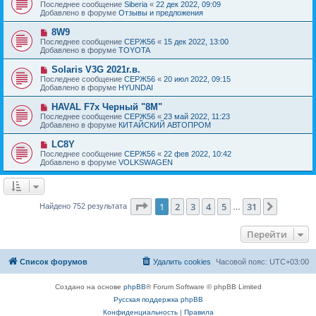
о
е
Последнее сообщение
Siberia
«
22 дек 2022, 09:09
о
в
н
Добавлено в форуме
Отзывы и предложения
о
о
и
б
е
е
Н
8W9
щ
с
о
е
Последнее сообщение
СЕРЖ56
«
15 дек 2022, 13:00
о
в
н
Добавлено в форуме
TOYOTA
о
о
и
б
е
е
Н
Solaris V3G 2021г.в.
щ
с
о
е
Последнее сообщение
СЕРЖ56
«
20 июл 2022, 09:15
о
в
н
Добавлено в форуме
HYUNDAI
о
о
и
б
е
е
Н
HAVAL F7x Черный "8M"
щ
с
о
е
Последнее сообщение
СЕРЖ56
«
23 май 2022, 11:23
о
в
н
Добавлено в форуме
КИТАЙСКИЙ АВТОПРОМ
о
о
и
б
е
е
Н
LC8Y
щ
с
о
е
Последнее сообщение
СЕРЖ56
«
22 фев 2022, 10:42
о
в
н
Добавлено в форуме
VOLKSWAGEN
о
о
и
б
е
е
щ
с
е
о
н
о
Страница
1
из
31
1
2
3
4
5
31
След.
Найдено 752 результата
и
…
б
е
щ
е
Перейти
н
и
е
Список форумов
Удалить cookies
Часовой пояс:
UTC+03:00
Создано на основе
phpBB
® Forum Software © phpBB Limited
Русская поддержка phpBB
Конфиденциальность
|
Правила