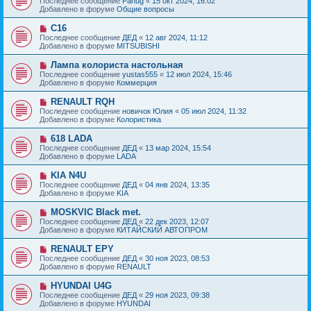
Последнее сообщение
Panug
«
15 окт 2024, 16:02
о
в
н
Добавлено в форуме
Общие вопросы
о
о
и
б
е
е
Н
C16
щ
с
о
е
Последнее сообщение
ДЕД
«
12 авг 2024, 11:12
о
в
н
Добавлено в форуме
MITSUBISHI
о
о
и
б
е
е
Н
Лампа колориста настольная
щ
с
о
е
Последнее сообщение
yustas555
«
12 июл 2024, 15:46
о
в
н
Добавлено в форуме
Коммерция
о
о
и
б
е
е
Н
RENAULT RQH
щ
с
о
е
Последнее сообщение
новичок Юлия
«
05 июл 2024, 11:32
о
в
н
Добавлено в форуме
Колористика
о
о
и
б
е
е
Н
618 LADA
щ
с
о
е
Последнее сообщение
ДЕД
«
13 мар 2024, 15:54
о
в
н
Добавлено в форуме
LADA
о
о
и
б
е
е
Н
KIA N4U
щ
с
о
е
Последнее сообщение
ДЕД
«
04 янв 2024, 13:35
о
в
н
Добавлено в форуме
KIA
о
о
и
б
е
е
Н
MOSKVIC Black met.
щ
с
о
е
Последнее сообщение
ДЕД
«
22 дек 2023, 12:07
о
в
н
Добавлено в форуме
КИТАЙСКИЙ АВТОПРОМ
о
о
и
б
е
е
Н
RENAULT EPY
щ
с
о
е
Последнее сообщение
ДЕД
«
30 ноя 2023, 08:53
о
в
н
Добавлено в форуме
RENAULT
о
о
и
б
е
е
Н
HYUNDAI U4G
щ
с
о
е
Последнее сообщение
ДЕД
«
29 ноя 2023, 09:38
о
в
н
Добавлено в форуме
HYUNDAI
о
о
и