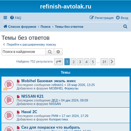
refinish-avtolak.ru
FAQ
Регистрация
Вход
П
Список форумов
Поиск
Темы без ответов
о
Темы без ответов
и
Перейти к расширенному поиску
с
Поиск
Расширенный поиск
к
Страница
1
из
31
1
2
3
4
5
31
След.
Найдено 752 результата
…
Темы
Н
Mobihel Базовая эмаль микс
о
Последнее сообщение
refinish1
«
18 мар 2026, 13:25
в
Добавлено в форуме
MOBIHEL Формулы
о
е
Н
NISSAN K21
с
о
Последнее сообщение
ДЕД
«
04 дек 2024, 09:09
о
в
Добавлено в форуме
NISSAN
о
о
б
е
Н
Haval 2C
щ
с
о
е
Последнее сообщение
РИФ
«
17 окт 2024, 17:29
о
в
н
Добавлено в форуме
Колористика
о
о
и
б
е
е
Н
Сиз для покраски что выбрать
щ
с
о
е