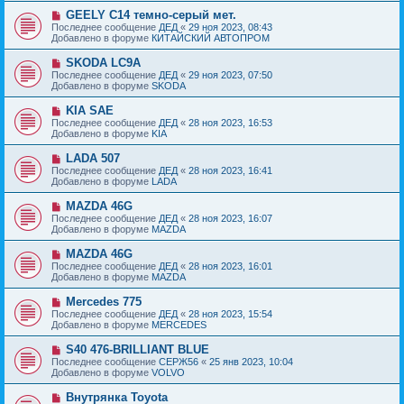
б
е
е
Н
GEELY C14 темно-серый мет.
щ
с
о
е
Последнее сообщение
ДЕД
«
29 ноя 2023, 08:43
о
в
н
Добавлено в форуме
КИТАЙСКИЙ АВТОПРОМ
о
о
и
б
е
е
Н
SKODA LC9A
щ
с
о
е
Последнее сообщение
ДЕД
«
29 ноя 2023, 07:50
о
в
н
Добавлено в форуме
SKODA
о
о
и
б
е
е
Н
KIA SAE
щ
с
о
е
Последнее сообщение
ДЕД
«
28 ноя 2023, 16:53
о
в
н
Добавлено в форуме
KIA
о
о
и
б
е
е
Н
LADA 507
щ
с
о
е
Последнее сообщение
ДЕД
«
28 ноя 2023, 16:41
о
в
н
Добавлено в форуме
LADA
о
о
и
б
е
е
Н
MAZDA 46G
щ
с
о
е
Последнее сообщение
ДЕД
«
28 ноя 2023, 16:07
о
в
н
Добавлено в форуме
MAZDA
о
о
и
б
е
е
Н
MAZDA 46G
щ
с
о
е
Последнее сообщение
ДЕД
«
28 ноя 2023, 16:01
о
в
н
Добавлено в форуме
MAZDA
о
о
и
б
е
е
Н
Mercedes 775
щ
с
о
е
Последнее сообщение
ДЕД
«
28 ноя 2023, 15:54
о
в
н
Добавлено в форуме
MERCEDES
о
о
и
б
е
е
Н
S40 476-BRILLIANT BLUE
щ
с
о
е
Последнее сообщение
СЕРЖ56
«
25 янв 2023, 10:04
о
в
н
Добавлено в форуме
VOLVO
о
о
и
б
е
е
Н
Внутрянка Toyota
щ
с