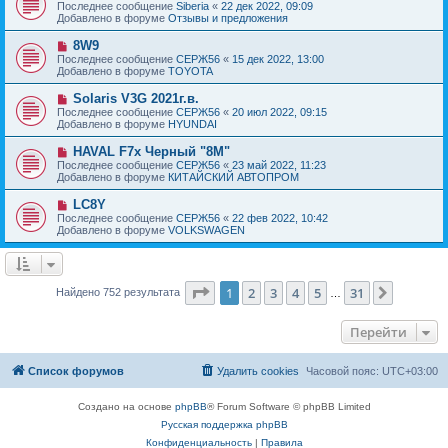
о
е
Последнее сообщение
Siberia
«
22 дек 2022, 09:09
о
в
н
Добавлено в форуме
Отзывы и предложения
о
о
и
б
е
е
Н
8W9
щ
с
о
е
Последнее сообщение
СЕРЖ56
«
15 дек 2022, 13:00
о
в
н
Добавлено в форуме
TOYOTA
о
о
и
б
е
е
Н
Solaris V3G 2021г.в.
щ
с
о
е
Последнее сообщение
СЕРЖ56
«
20 июл 2022, 09:15
о
в
н
Добавлено в форуме
HYUNDAI
о
о
и
б
е
е
Н
HAVAL F7x Черный "8M"
щ
с
о
е
Последнее сообщение
СЕРЖ56
«
23 май 2022, 11:23
о
в
н
Добавлено в форуме
КИТАЙСКИЙ АВТОПРОМ
о
о
и
б
е
е
Н
LC8Y
щ
с
о
е
Последнее сообщение
СЕРЖ56
«
22 фев 2022, 10:42
о
в
н
Добавлено в форуме
VOLKSWAGEN
о
о
и
б
е
е
щ
с
е
о
н
о
Страница
1
из
31
1
2
3
4
5
31
След.
Найдено 752 результата
и
…
б
е
щ
е
Перейти
н
и
е
Список форумов
Удалить cookies
Часовой пояс:
UTC+03:00
Создано на основе
phpBB
® Forum Software © phpBB Limited
Русская поддержка phpBB
Конфиденциальность
|
Правила