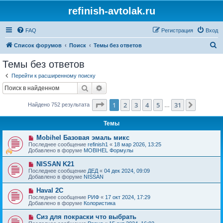
refinish-avtolak.ru
FAQ
Регистрация
Вход
П
Список форумов
Поиск
Темы без ответов
о
Темы без ответов
и
Перейти к расширенному поиску
с
Поиск
Расширенный поиск
к
Страница
1
из
31
1
2
3
4
5
31
След.
Найдено 752 результата
…
Темы
Н
Mobihel Базовая эмаль микс
о
Последнее сообщение
refinish1
«
18 мар 2026, 13:25
в
Добавлено в форуме
MOBIHEL Формулы
о
е
Н
NISSAN K21
с
о
Последнее сообщение
ДЕД
«
04 дек 2024, 09:09
о
в
Добавлено в форуме
NISSAN
о
о
б
е
Н
Haval 2C
щ
с
о
е
Последнее сообщение
РИФ
«
17 окт 2024, 17:29
о
в
н
Добавлено в форуме
Колористика
о
о
и
б
е
е
Н
Сиз для покраски что выбрать
щ
с
о
е