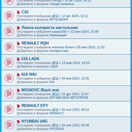
Последнее сообщение
Panug
«
15 окт 2024, 16:02
о
в
н
Добавлено в форуме
Общие вопросы
о
о
и
б
е
е
Н
C16
щ
с
о
е
Последнее сообщение
ДЕД
«
12 авг 2024, 11:12
о
в
н
Добавлено в форуме
MITSUBISHI
о
о
и
б
е
е
Н
Лампа колориста настольная
щ
с
о
е
Последнее сообщение
yustas555
«
12 июл 2024, 15:46
о
в
н
Добавлено в форуме
Коммерция
о
о
и
б
е
е
Н
RENAULT RQH
щ
с
о
е
Последнее сообщение
новичок Юлия
«
05 июл 2024, 11:32
о
в
н
Добавлено в форуме
Колористика
о
о
и
б
е
е
Н
618 LADA
щ
с
о
е
Последнее сообщение
ДЕД
«
13 мар 2024, 15:54
о
в
н
Добавлено в форуме
LADA
о
о
и
б
е
е
Н
KIA N4U
щ
с
о
е
Последнее сообщение
ДЕД
«
04 янв 2024, 13:35
о
в
н
Добавлено в форуме
KIA
о
о
и
б
е
е
Н
MOSKVIC Black met.
щ
с
о
е
Последнее сообщение
ДЕД
«
22 дек 2023, 12:07
о
в
н
Добавлено в форуме
КИТАЙСКИЙ АВТОПРОМ
о
о
и
б
е
е
Н
RENAULT EPY
щ
с
о
е
Последнее сообщение
ДЕД
«
30 ноя 2023, 08:53
о
в
н
Добавлено в форуме
RENAULT
о
о
и
б
е
е
Н
HYUNDAI U4G
щ
с
о
е
Последнее сообщение
ДЕД
«
29 ноя 2023, 09:38
о
в
н
Добавлено в форуме
HYUNDAI
о
о
и