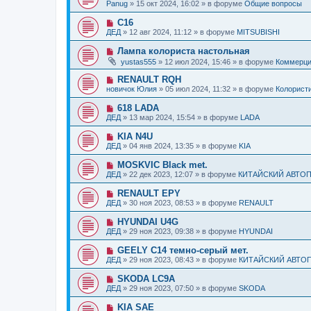
о
б
Panug
»
15 окт 2024, 16:02
» в форуме
Общие вопросы
с
и
в
щ
о
е
о
е
Н
C16
о
е
н
о
б
ДЕД
»
12 авг 2024, 11:12
» в форуме
MITSUBISHI
с
и
в
щ
о
е
о
е
Н
Лампа колориста настольная
о
е
н
о
б
yustas555
»
12 июл 2024, 15:46
» в форуме
Коммерц
с
и
в
щ
о
е
о
е
Н
RENAULT RQH
о
е
н
о
б
новичок Юлия
»
05 июл 2024, 11:32
» в форуме
Колорист
с
и
в
щ
о
е
о
е
Н
618 LADA
о
е
н
о
б
ДЕД
»
13 мар 2024, 15:54
» в форуме
LADA
с
и
в
щ
о
е
о
е
Н
KIA N4U
о
е
н
о
б
ДЕД
»
04 янв 2024, 13:35
» в форуме
KIA
с
и
в
щ
о
е
о
е
Н
MOSKVIC Black met.
о
е
н
о
б
ДЕД
»
22 дек 2023, 12:07
» в форуме
КИТАЙСКИЙ АВТО
с
и
в
щ
о
е
о
е
Н
RENAULT EPY
о
е
н
о
б
ДЕД
»
30 ноя 2023, 08:53
» в форуме
RENAULT
с
и
в
щ
о
е
о
е
Н
HYUNDAI U4G
о
е
н
о
б
ДЕД
»
29 ноя 2023, 09:38
» в форуме
HYUNDAI
с
и
в
щ
о
е
о
е
Н
GEELY C14 темно-серый мет.
о
е
н
о
б
ДЕД
»
29 ноя 2023, 08:43
» в форуме
КИТАЙСКИЙ АВТО
с
и
в
щ
о
е
о
е
Н
SKODA LC9A
о
е
н
о
б
ДЕД
»
29 ноя 2023, 07:50
» в форуме
SKODA
с
и
в
щ
о
е
о
е
Н
KIA SAE
о
е