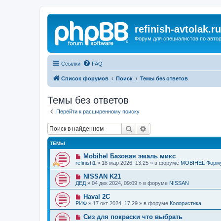
refinish-avtolak.ru
Форум для специалистов по авто
Ссылки
FAQ
Список форумов
Поиск
Темы без ответов
Темы без ответов
Перейти к расширенному поиску
Поиск
Расширенный поиск
ТЕМЫ
Н
Mobihel Базовая эмаль микс
о
refinish1
»
18 мар 2026, 13:25
» в форуме
MOBIHEL Форм
в
о
Н
NISSAN K21
е
о
ДЕД
»
04 дек 2024, 09:09
» в форуме
NISSAN
с
в
о
о
Н
Haval 2C
о
е
о
б
РИФ
»
17 окт 2024, 17:29
» в форуме
Колористика
с
в
щ
о
о
е
Н
Сиз для покраски что выбрать
о
е
н