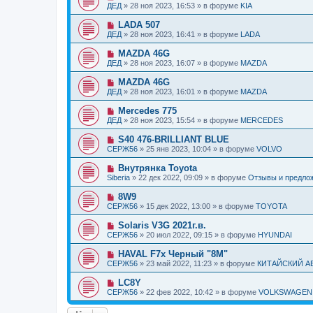
н
о
б
ДЕД
»
28 ноя 2023, 16:53
» в форуме
KIA
с
и
в
щ
о
е
о
е
Н
LADA 507
о
е
н
о
б
ДЕД
»
28 ноя 2023, 16:41
» в форуме
LADA
с
и
в
щ
о
е
о
е
Н
MAZDA 46G
о
е
н
о
б
ДЕД
»
28 ноя 2023, 16:07
» в форуме
MAZDA
с
и
в
щ
о
е
о
е
Н
MAZDA 46G
о
е
н
о
б
ДЕД
»
28 ноя 2023, 16:01
» в форуме
MAZDA
с
и
в
щ
о
е
о
е
Н
Mercedes 775
о
е
н
о
б
ДЕД
»
28 ноя 2023, 15:54
» в форуме
MERCEDES
с
и
в
щ
о
е
о
е
Н
S40 476-BRILLIANT BLUE
о
е
н
о
б
СЕРЖ56
»
25 янв 2023, 10:04
» в форуме
VOLVO
с
и
в
щ
о
е
о
е
Н
Внутрянка Toyota
о
е
н
о
б
Siberia
»
22 дек 2022, 09:09
» в форуме
Отзывы и предло
с
и
в
щ
о
е
о
е
Н
8W9
о
е
н
о
б
СЕРЖ56
»
15 дек 2022, 13:00
» в форуме
TOYOTA
с
и
в
щ
о
е
о
е
Н
Solaris V3G 2021г.в.
о
е
н
о
б
СЕРЖ56
»
20 июл 2022, 09:15
» в форуме
HYUNDAI
с
и
в
щ
о
е
о
е
Н
HAVAL F7x Черный "8M"
о
е
н
о
б
СЕРЖ56
»
23 май 2022, 11:23
» в форуме
КИТАЙСКИЙ 
с
и
в
щ
о
е
о
е
Н
LC8Y
о
е
н
о
б
СЕРЖ56
»
22 фев 2022, 10:42
» в форуме
VOLKSWAGEN
с
и
в
щ
о
е
о
е
о