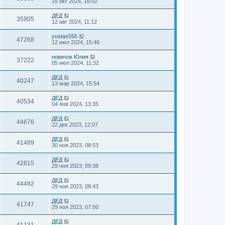
15 окт 2024, 16:02
ДЕД
35905
12 авг 2024, 11:12
yustas555
47268
12 июл 2024, 15:46
новичок Юлия
37222
05 июл 2024, 11:32
ДЕД
40247
13 мар 2024, 15:54
ДЕД
40534
04 янв 2024, 13:35
ДЕД
44676
22 дек 2023, 12:07
ДЕД
41489
30 ноя 2023, 08:53
ДЕД
42815
29 ноя 2023, 09:38
ДЕД
44492
29 ноя 2023, 08:43
ДЕД
41747
29 ноя 2023, 07:50
ДЕД