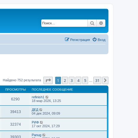
Поиск
Расширенный по
Регистрация
Вход
Страница
1
из
31
1
2
3
4
5
31
След.
Найдено 752 результата
…
ПРОСМОТРЫ
ПОСЛЕДНЕЕ СООБЩЕНИЕ
refinish1
6290
18 мар 2026, 13:25
ДЕД
39413
04 дек 2024, 09:09
РИФ
32374
17 окт 2024, 17:29
Panug
39303