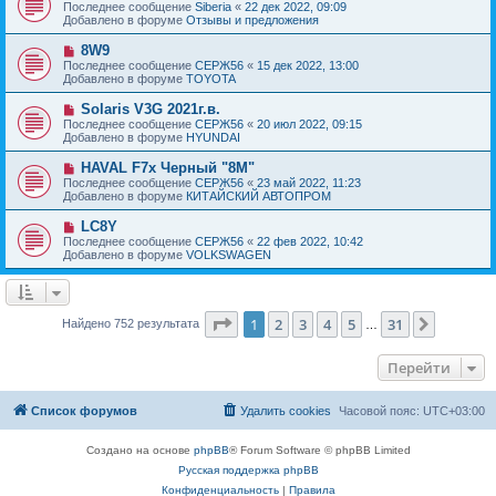
о
е
Последнее сообщение
Siberia
«
22 дек 2022, 09:09
о
в
н
Добавлено в форуме
Отзывы и предложения
о
о
и
б
е
е
Н
8W9
щ
с
о
е
Последнее сообщение
СЕРЖ56
«
15 дек 2022, 13:00
о
в
н
Добавлено в форуме
TOYOTA
о
о
и
б
е
е
Н
Solaris V3G 2021г.в.
щ
с
о
е
Последнее сообщение
СЕРЖ56
«
20 июл 2022, 09:15
о
в
н
Добавлено в форуме
HYUNDAI
о
о
и
б
е
е
Н
HAVAL F7x Черный "8M"
щ
с
о
е
Последнее сообщение
СЕРЖ56
«
23 май 2022, 11:23
о
в
н
Добавлено в форуме
КИТАЙСКИЙ АВТОПРОМ
о
о
и
б
е
е
Н
LC8Y
щ
с
о
е
Последнее сообщение
СЕРЖ56
«
22 фев 2022, 10:42
о
в
н
Добавлено в форуме
VOLKSWAGEN
о
о
и
б
е
е
щ
с
е
о
н
о
Страница
1
из
31
1
2
3
4
5
31
След.
Найдено 752 результата
и
…
б
е
щ
е
Перейти
н
и
е
Список форумов
Удалить cookies
Часовой пояс:
UTC+03:00
Создано на основе
phpBB
® Forum Software © phpBB Limited
Русская поддержка phpBB
Конфиденциальность
|
Правила