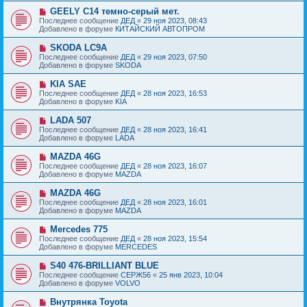
б
е
е
Н
GEELY C14 темно-серый мет.
щ
с
о
е
Последнее сообщение
ДЕД
«
29 ноя 2023, 08:43
о
в
н
Добавлено в форуме
КИТАЙСКИЙ АВТОПРОМ
о
о
и
б
е
е
Н
SKODA LC9A
щ
с
о
е
Последнее сообщение
ДЕД
«
29 ноя 2023, 07:50
о
в
н
Добавлено в форуме
SKODA
о
о
и
б
е
е
Н
KIA SAE
щ
с
о
е
Последнее сообщение
ДЕД
«
28 ноя 2023, 16:53
о
в
н
Добавлено в форуме
KIA
о
о
и
б
е
е
Н
LADA 507
щ
с
о
е
Последнее сообщение
ДЕД
«
28 ноя 2023, 16:41
о
в
н
Добавлено в форуме
LADA
о
о
и
б
е
е
Н
MAZDA 46G
щ
с
о
е
Последнее сообщение
ДЕД
«
28 ноя 2023, 16:07
о
в
н
Добавлено в форуме
MAZDA
о
о
и
б
е
е
Н
MAZDA 46G
щ
с
о
е
Последнее сообщение
ДЕД
«
28 ноя 2023, 16:01
о
в
н
Добавлено в форуме
MAZDA
о
о
и
б
е
е
Н
Mercedes 775
щ
с
о
е
Последнее сообщение
ДЕД
«
28 ноя 2023, 15:54
о
в
н
Добавлено в форуме
MERCEDES
о
о
и
б
е
е
Н
S40 476-BRILLIANT BLUE
щ
с
о
е
Последнее сообщение
СЕРЖ56
«
25 янв 2023, 10:04
о
в
н
Добавлено в форуме
VOLVO
о
о
и
б
е
е
Н
Внутрянка Toyota
щ
с