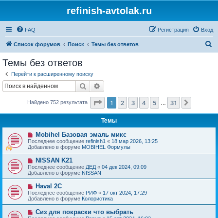
refinish-avtolak.ru
FAQ
Регистрация
Вход
П
Список форумов
Поиск
Темы без ответов
о
Темы без ответов
и
Перейти к расширенному поиску
с
Поиск
Расширенный поиск
к
Страница
1
из
31
1
2
3
4
5
31
След.
Найдено 752 результата
…
Темы
Н
Mobihel Базовая эмаль микс
о
Последнее сообщение
refinish1
«
18 мар 2026, 13:25
в
Добавлено в форуме
MOBIHEL Формулы
о
е
Н
NISSAN K21
с
о
Последнее сообщение
ДЕД
«
04 дек 2024, 09:09
о
в
Добавлено в форуме
NISSAN
о
о
б
е
Н
Haval 2C
щ
с
о
е
Последнее сообщение
РИФ
«
17 окт 2024, 17:29
о
в
н
Добавлено в форуме
Колористика
о
о
и
б
е
е
Н
Сиз для покраски что выбрать
щ
с
о
е