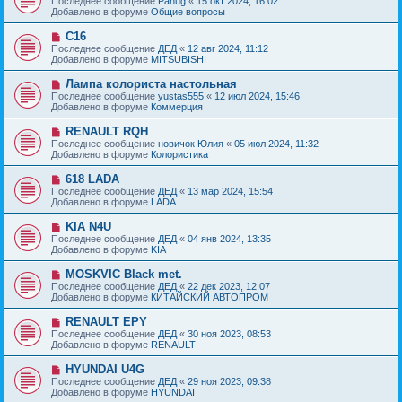
Последнее сообщение
Panug
«
15 окт 2024, 16:02
о
в
н
Добавлено в форуме
Общие вопросы
о
о
и
б
е
е
Н
C16
щ
с
о
е
Последнее сообщение
ДЕД
«
12 авг 2024, 11:12
о
в
н
Добавлено в форуме
MITSUBISHI
о
о
и
б
е
е
Н
Лампа колориста настольная
щ
с
о
е
Последнее сообщение
yustas555
«
12 июл 2024, 15:46
о
в
н
Добавлено в форуме
Коммерция
о
о
и
б
е
е
Н
RENAULT RQH
щ
с
о
е
Последнее сообщение
новичок Юлия
«
05 июл 2024, 11:32
о
в
н
Добавлено в форуме
Колористика
о
о
и
б
е
е
Н
618 LADA
щ
с
о
е
Последнее сообщение
ДЕД
«
13 мар 2024, 15:54
о
в
н
Добавлено в форуме
LADA
о
о
и
б
е
е
Н
KIA N4U
щ
с
о
е
Последнее сообщение
ДЕД
«
04 янв 2024, 13:35
о
в
н
Добавлено в форуме
KIA
о
о
и
б
е
е
Н
MOSKVIC Black met.
щ
с
о
е
Последнее сообщение
ДЕД
«
22 дек 2023, 12:07
о
в
н
Добавлено в форуме
КИТАЙСКИЙ АВТОПРОМ
о
о
и
б
е
е
Н
RENAULT EPY
щ
с
о
е
Последнее сообщение
ДЕД
«
30 ноя 2023, 08:53
о
в
н
Добавлено в форуме
RENAULT
о
о
и
б
е
е
Н
HYUNDAI U4G
щ
с
о
е
Последнее сообщение
ДЕД
«
29 ноя 2023, 09:38
о
в
н
Добавлено в форуме
HYUNDAI
о
о
и