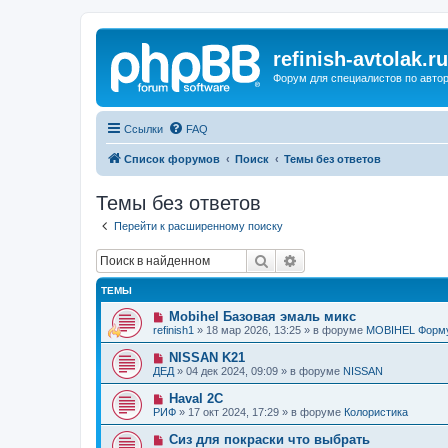
refinish-avtolak.ru
Форум для специалистов по авто
Ссылки
FAQ
Список форумов
Поиск
Темы без ответов
Темы без ответов
Перейти к расширенному поиску
Поиск
Расширенный поиск
ТЕМЫ
Н
Mobihel Базовая эмаль микс
о
refinish1
»
18 мар 2026, 13:25
» в форуме
MOBIHEL Форм
в
о
Н
NISSAN K21
е
о
ДЕД
»
04 дек 2024, 09:09
» в форуме
NISSAN
с
в
о
о
Н
Haval 2C
о
е
о
б
РИФ
»
17 окт 2024, 17:29
» в форуме
Колористика
с
в
щ
о
о
е
Н
Сиз для покраски что выбрать
о
е
н