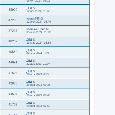
15 окт 2024, 16:02
ДЕД
35920
12 авг 2024, 11:12
yustas555
47283
12 июл 2024, 15:46
новичок Юлия
37237
05 июл 2024, 11:32
ДЕД
40262
13 мар 2024, 15:54
ДЕД
40550
04 янв 2024, 13:35
ДЕД
44691
22 дек 2023, 12:07
ДЕД
41504
30 ноя 2023, 08:53
ДЕД
42830
29 ноя 2023, 09:38
ДЕД
44507
29 ноя 2023, 08:43
ДЕД
41762
29 ноя 2023, 07:50
ДЕД