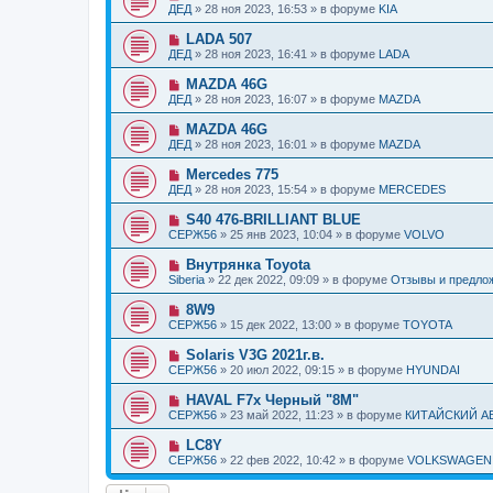
н
о
б
ДЕД
»
28 ноя 2023, 16:53
» в форуме
KIA
с
и
в
щ
о
е
о
е
Н
LADA 507
о
е
н
о
б
ДЕД
»
28 ноя 2023, 16:41
» в форуме
LADA
с
и
в
щ
о
е
о
е
Н
MAZDA 46G
о
е
н
о
б
ДЕД
»
28 ноя 2023, 16:07
» в форуме
MAZDA
с
и
в
щ
о
е
о
е
Н
MAZDA 46G
о
е
н
о
б
ДЕД
»
28 ноя 2023, 16:01
» в форуме
MAZDA
с
и
в
щ
о
е
о
е
Н
Mercedes 775
о
е
н
о
б
ДЕД
»
28 ноя 2023, 15:54
» в форуме
MERCEDES
с
и
в
щ
о
е
о
е
Н
S40 476-BRILLIANT BLUE
о
е
н
о
б
СЕРЖ56
»
25 янв 2023, 10:04
» в форуме
VOLVO
с
и
в
щ
о
е
о
е
Н
Внутрянка Toyota
о
е
н
о
б
Siberia
»
22 дек 2022, 09:09
» в форуме
Отзывы и предло
с
и
в
щ
о
е
о
е
Н
8W9
о
е
н
о
б
СЕРЖ56
»
15 дек 2022, 13:00
» в форуме
TOYOTA
с
и
в
щ
о
е
о
е
Н
Solaris V3G 2021г.в.
о
е
н
о
б
СЕРЖ56
»
20 июл 2022, 09:15
» в форуме
HYUNDAI
с
и
в
щ
о
е
о
е
Н
HAVAL F7x Черный "8M"
о
е
н
о
б
СЕРЖ56
»
23 май 2022, 11:23
» в форуме
КИТАЙСКИЙ 
с
и
в
щ
о
е
о
е
Н
LC8Y
о
е
н
о
б
СЕРЖ56
»
22 фев 2022, 10:42
» в форуме
VOLKSWAGEN
с
и
в
щ
о
е
о
е
о