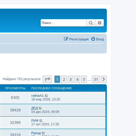
Поиск
Расширенный по
Регистрация
Вход
Страница
1
из
31
1
2
3
4
5
31
След.
Найдено 752 результата
…
ПРОСМОТРЫ
ПОСЛЕДНЕЕ СООБЩЕНИЕ
refinish1
6305
18 мар 2026, 13:25
ДЕД
39428
04 дек 2024, 09:09
РИФ
32389
17 окт 2024, 17:29
Panug
39318