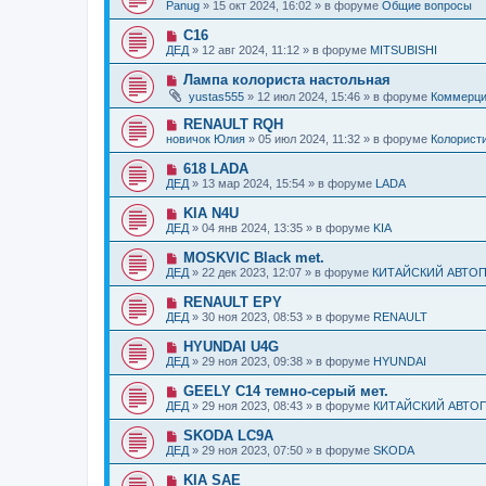
о
б
Panug
»
15 окт 2024, 16:02
» в форуме
Общие вопросы
с
и
в
щ
о
е
о
е
Н
C16
о
е
н
о
б
ДЕД
»
12 авг 2024, 11:12
» в форуме
MITSUBISHI
с
и
в
щ
о
е
о
е
Н
Лампа колориста настольная
о
е
н
о
б
yustas555
»
12 июл 2024, 15:46
» в форуме
Коммерц
с
и
в
щ
о
е
о
е
Н
RENAULT RQH
о
е
н
о
б
новичок Юлия
»
05 июл 2024, 11:32
» в форуме
Колорист
с
и
в
щ
о
е
о
е
Н
618 LADA
о
е
н
о
б
ДЕД
»
13 мар 2024, 15:54
» в форуме
LADA
с
и
в
щ
о
е
о
е
Н
KIA N4U
о
е
н
о
б
ДЕД
»
04 янв 2024, 13:35
» в форуме
KIA
с
и
в
щ
о
е
о
е
Н
MOSKVIC Black met.
о
е
н
о
б
ДЕД
»
22 дек 2023, 12:07
» в форуме
КИТАЙСКИЙ АВТО
с
и
в
щ
о
е
о
е
Н
RENAULT EPY
о
е
н
о
б
ДЕД
»
30 ноя 2023, 08:53
» в форуме
RENAULT
с
и
в
щ
о
е
о
е
Н
HYUNDAI U4G
о
е
н
о
б
ДЕД
»
29 ноя 2023, 09:38
» в форуме
HYUNDAI
с
и
в
щ
о
е
о
е
Н
GEELY C14 темно-серый мет.
о
е
н
о
б
ДЕД
»
29 ноя 2023, 08:43
» в форуме
КИТАЙСКИЙ АВТО
с
и
в
щ
о
е
о
е
Н
SKODA LC9A
о
е
н
о
б
ДЕД
»
29 ноя 2023, 07:50
» в форуме
SKODA
с
и
в
щ
о
е
о
е
Н
KIA SAE
о
е