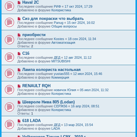
с
Н
Haval 2C
е
о
о
Последнее сообщение
РИФ
«
17 окт 2024, 17:29
н
о
в
Добавлено в форуме
Колористика
и
б
о
е
щ
е
Н
Сиз для покраски что выбрать
е
с
о
Последнее сообщение
Panug
«
15 окт 2024, 16:02
н
о
в
Добавлено в форуме
Общие вопросы
и
о
о
е
б
е
Н
приобрести
щ
с
о
е
Последнее сообщение
Kostes
«
18 сен 2024, 11:34
о
в
н
Добавлено в форуме
Автоматизация
о
о
и
Ответы:
2
б
е
е
щ
с
Н
C16
е
о
о
Последнее сообщение
ДЕД
«
12 авг 2024, 11:12
н
о
в
Добавлено в форуме
MITSUBISHI
и
б
о
е
щ
е
Н
Лампа колориста настольная
е
с
о
Последнее сообщение
yustas555
«
12 июл 2024, 15:46
н
о
в
Добавлено в форуме
Коммерция
и
о
о
е
б
е
Н
RENAULT RQH
щ
с
о
е
Последнее сообщение
новичок Юлия
«
05 июл 2024, 11:32
о
в
н
Добавлено в форуме
Колористика
о
о
и
б
е
е
Н
Шевроле Нива 805 (Lodan)
щ
с
о
е
Последнее сообщение
СЕРЖ56
«
16 апр 2024, 08:51
о
в
н
Добавлено в форуме
Колористика
о
о
и
Ответы:
1
б
е
е
щ
с
Н
618 LADA
е
о
о
Последнее сообщение
ДЕД
«
13 мар 2024, 15:54
н
о
в
Добавлено в форуме
LADA
и
б
о
е
щ
е
Н
Volkswagen Tiguan LC9X - 2010 г.