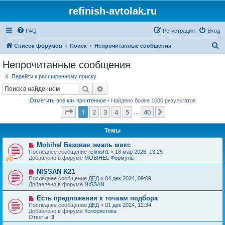
refinish-avtolak.ru
FAQ
Регистрация
Вход
П
Список форумов
Поиск
Непрочитанные сообщения
о
Непрочитанные сообщения
и
Перейти к расширенному поиску
с
Поиск
Расширенный поиск
к
Отметить всё как прочтённое
• Найдено более 1000 результатов
Страница
1
из
40
1
2
3
4
5
40
След.
…
Темы
Н
Mobihel Базовая эмаль микс
о
Последнее сообщение
refinish1
«
18 мар 2026, 13:25
в
Добавлено в форуме
MOBIHEL Формулы
о
е
Н
NISSAN K21
с
о
Последнее сообщение
ДЕД
«
04 дек 2024, 09:09
о
в
Добавлено в форуме
NISSAN
о
о
б
е
Н
Есть предложения к точкам подбора
щ
с
о
е
Последнее сообщение
ДЕД
«
01 дек 2024, 12:34
о
в
н
Добавлено в форуме
Колористика
о
о
и
Ответы:
3
б
е
е
щ