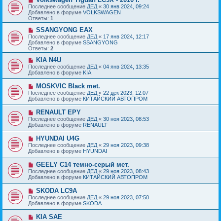
е
с
о
Последнее сообщение
ДЕД
«
30 янв 2024, 09:24
н
о
в
Добавлено в форуме
VOLKSWAGEN
и
о
о
Ответы:
1
е
б
е
щ
с
Н
SSANGYONG EAX
е
о
о
Последнее сообщение
ДЕД
«
17 янв 2024, 12:17
н
о
в
Добавлено в форуме
SSANGYONG
и
б
о
Ответы:
2
е
щ
е
е
с
Н
KIA N4U
н
о
о
Последнее сообщение
ДЕД
«
04 янв 2024, 13:35
и
о
в
Добавлено в форуме
KIA
е
б
о
щ
е
Н
MOSKVIC Black met.
е
с
о
Последнее сообщение
ДЕД
«
22 дек 2023, 12:07
н
о
в
Добавлено в форуме
КИТАЙСКИЙ АВТОПРОМ
и
о
о
е
б
е
Н
RENAULT EPY
щ
с
о
е
Последнее сообщение
ДЕД
«
30 ноя 2023, 08:53
о
в
н
Добавлено в форуме
RENAULT
о
о
и
б
е
е
Н
HYUNDAI U4G
щ
с
о
е
Последнее сообщение
ДЕД
«
29 ноя 2023, 09:38
о
в
н
Добавлено в форуме
HYUNDAI
о
о
и
б
е
е
Н
GEELY C14 темно-серый мет.
щ
с
о
е
Последнее сообщение
ДЕД
«
29 ноя 2023, 08:43
о
в
н
Добавлено в форуме
КИТАЙСКИЙ АВТОПРОМ
о
о
и
б
е
е
Н
SKODA LC9A
щ
с
о
е
Последнее сообщение
ДЕД
«
29 ноя 2023, 07:50
о
в
н
Добавлено в форуме
SKODA
о
о
и
б
е
е
Н
KIA SAE
щ
с