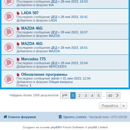
о
е
Последнее сообщение
ДЕД
«
28 ноя 2023, 16:53
о
в
н
Добавлено в форуме
KIA
о
о
и
б
е
е
Н
LADA 507
щ
с
о
е
Последнее сообщение
ДЕД
«
28 ноя 2023, 16:41
о
в
н
Добавлено в форуме
LADA
о
о
и
б
е
е
Н
MAZDA 46G
щ
с
о
е
Последнее сообщение
ДЕД
«
28 ноя 2023, 16:07
о
в
н
Добавлено в форуме
MAZDA
о
о
и
б
е
е
Н
MAZDA 46G
щ
с
о
е
Последнее сообщение
ДЕД
«
28 ноя 2023, 16:01
о
в
н
Добавлено в форуме
MAZDA
о
о
и
б
е
е
Н
Mercedes 775
щ
с
о
е
Последнее сообщение
ДЕД
«
28 ноя 2023, 15:54
о
в
н
Добавлено в форуме
MERCEDES
о
о
и
б
е
е
Н
Обновление программы
щ
с
о
е
Последнее сообщение
admin
«
01 июн 2023, 12:04
о
в
н
Добавлено в форуме
Общие вопросы
о
о
и
Ответы:
1
б
е
е
щ
с
е
Страница
1
из
40
о
1
2
3
4
5
40
След
Найдено более 1000 результатов
…
н
о
и
б
е
Перейти
щ
е
н
и
Список форумов
Удалить cookies
Часовой пояс:
UTC+03:00
е
Создано на основе
phpBB
® Forum Software © phpBB Limited