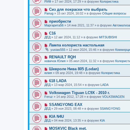
о
б
РИФ
»
17 окт 2024, 17:29
» в форуме
Колористика
с
и
в
щ
о
е
о
е
Н
Сиз для покраски что выбрать
о
е
н
о
б
Panug
»
15 окт 2024, 16:02
» в форуме
Общие вопросы
с
и
в
щ
о
е
о
е
Н
приобрести
о
е
н
о
б
Маргарита56
»
14 янв 2021, 11:37
» в форуме
Автоматиза
с
и
в
щ
о
е
о
е
Н
C16
о
е
н
о
б
ДЕД
»
12 авг 2024, 11:12
» в форуме
MITSUBISHI
с
и
в
щ
о
е
о
е
Н
Лампа колориста настольная
о
е
н
о
б
yustas555
»
12 июл 2024, 15:46
» в форуме
Коммерц
с
и
в
щ
о
е
о
е
Н
RENAULT RQH
о
е
н
о
б
новичок Юлия
»
05 июл 2024, 11:32
» в форуме
Колорист
с
и
в
щ
о
е
о
е
Н
Шевроле Нива 805 (Lodan)
о
е
н
о
б
юлия
»
09 апр 2024, 19:48
» в форуме
Колористика
с
и
в
щ
о
е
о
е
Н
618 LADA
о
е
н
о
б
ДЕД
»
13 мар 2024, 15:54
» в форуме
LADA
с
и
в
щ
о
е
о
е
Н
Volkswagen Tiguan LC9X - 2010 г.
о
е
н
о
б
Feruz
»
14 апр 2012, 17:28
» в форуме
VOLKSWAGEN
с
и
в
щ
о
е
о
е
Н
SSANGYONG EAX
о
е
н
о
б
ДЕД
»
29 ноя 2023, 08:48
» в форуме
SSANGYONG
с
и
в
щ
о
е
о
е
Н
KIA N4U
о
е
н
о
б
ДЕД
»
04 янв 2024, 13:35
» в форуме
KIA
с
и
в
щ
о
е
о
е
Н
MOSKVIC Black met.
о
е