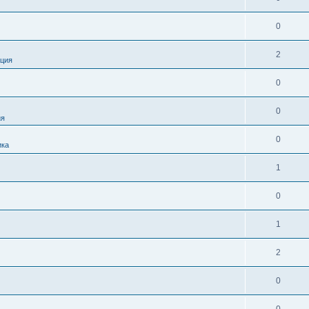
0
2
ция
0
0
ия
0
ика
1
0
1
2
0