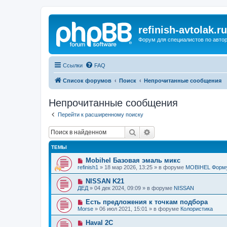
refinish-avtolak.ru
Форум для специалистов по авто
Ссылки
FAQ
Список форумов
Поиск
Непрочитанные сообщения
Непрочитанные сообщения
Перейти к расширенному поиску
Поиск
Расширенный поиск
ТЕМЫ
Н
Mobihel Базовая эмаль микс
о
refinish1
»
18 мар 2026, 13:25
» в форуме
MOBIHEL Форм
в
о
Н
NISSAN K21
е
о
ДЕД
»
04 дек 2024, 09:09
» в форуме
NISSAN
с
в
о
о
Н
Есть предложения к точкам подбора
о
е
о
б
Morse
»
06 июл 2021, 15:01
» в форуме
Колористика
с
в
щ
о
о
е
Н
Haval 2C
о
е
н