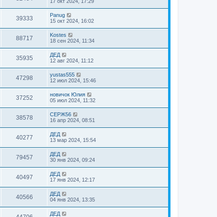
17 окт 2024, 17:29
Panug
39333
15 окт 2024, 16:02
Kostes
88717
18 сен 2024, 11:34
ДЕД
35935
12 авг 2024, 11:12
yustas555
47298
12 июл 2024, 15:46
новичок Юлия
37252
05 июл 2024, 11:32
СЕРЖ56
38578
16 апр 2024, 08:51
ДЕД
40277
13 мар 2024, 15:54
ДЕД
79457
30 янв 2024, 09:24
ДЕД
40497
17 янв 2024, 12:17
ДЕД
40566
04 янв 2024, 13:35
ДЕД