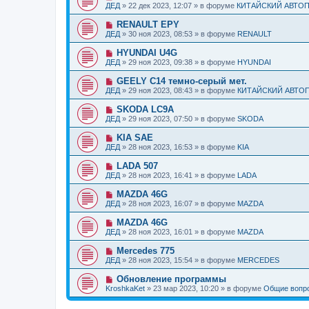
н
о
б
ДЕД
»
22 дек 2023, 12:07
» в форуме
КИТАЙСКИЙ АВТО
с
и
в
щ
о
е
о
е
Н
RENAULT EPY
о
е
н
о
б
ДЕД
»
30 ноя 2023, 08:53
» в форуме
RENAULT
с
и
в
щ
о
е
о
е
Н
HYUNDAI U4G
о
е
н
о
б
ДЕД
»
29 ноя 2023, 09:38
» в форуме
HYUNDAI
с
и
в
щ
о
е
о
е
Н
GEELY C14 темно-серый мет.
о
е
н
о
б
ДЕД
»
29 ноя 2023, 08:43
» в форуме
КИТАЙСКИЙ АВТО
с
и
в
щ
о
е
о
е
Н
SKODA LC9A
о
е
н
о
б
ДЕД
»
29 ноя 2023, 07:50
» в форуме
SKODA
с
и
в
щ
о
е
о
е
Н
KIA SAE
о
е
н
о
б
ДЕД
»
28 ноя 2023, 16:53
» в форуме
KIA
с
и
в
щ
о
е
о
е
Н
LADA 507
о
е
н
о
б
ДЕД
»
28 ноя 2023, 16:41
» в форуме
LADA
с
и
в
щ
о
е
о
е
Н
MAZDA 46G
о
е
н
о
б
ДЕД
»
28 ноя 2023, 16:07
» в форуме
MAZDA
с
и
в
щ
о
е
о
е
Н
MAZDA 46G
о
е
н
о
б
ДЕД
»
28 ноя 2023, 16:01
» в форуме
MAZDA
с
и
в
щ
о
е
о
е
Н
Mercedes 775
о
е
н
о
б
ДЕД
»
28 ноя 2023, 15:54
» в форуме
MERCEDES
с
и
в
щ
о
е
о
е
Н
Обновление программы
о
е
н
о
б
KroshkaKet
»
23 мар 2023, 10:20
» в форуме
Общие вопр
с
и
в
щ
о
е
о
е
о