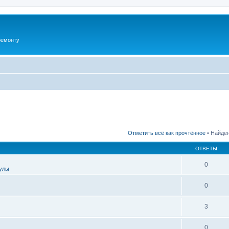
ремонту
Отметить всё как прочтённое
• Найден
ОТВЕТЫ
0
улы
0
3
0