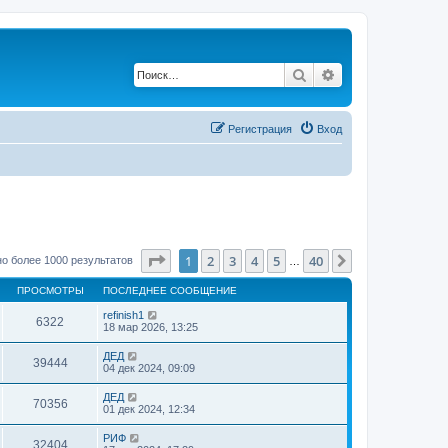
Поиск
Расширенный по
Регистрация
Вход
Страница
1
из
40
1
2
3
4
5
40
След.
о более 1000 результатов
…
ПРОСМОТРЫ
ПОСЛЕДНЕЕ СООБЩЕНИЕ
refinish1
6322
18 мар 2026, 13:25
ДЕД
39444
04 дек 2024, 09:09
ДЕД
70356
01 дек 2024, 12:34
РИФ
32404