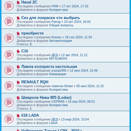
с
Н
Haval 2C
е
о
о
Последнее сообщение
РИФ
«
17 окт 2024, 17:29
н
о
в
Добавлено в форуме
Колористика
и
б
о
е
щ
е
Н
Сиз для покраски что выбрать
е
с
о
Последнее сообщение
Panug
«
15 окт 2024, 16:02
н
о
в
Добавлено в форуме
Общие вопросы
и
о
о
е
б
е
Н
приобрести
щ
с
о
е
Последнее сообщение
Kostes
«
18 сен 2024, 11:34
о
в
н
Добавлено в форуме
Автоматизация
о
о
и
Ответы:
2
б
е
е
щ
с
Н
C16
е
о
о
Последнее сообщение
ДЕД
«
12 авг 2024, 11:12
н
о
в
Добавлено в форуме
MITSUBISHI
и
б
о
е
щ
е
Н
Лампа колориста настольная
е
с
о
Последнее сообщение
yustas555
«
12 июл 2024, 15:46
н
о
в
Добавлено в форуме
Коммерция
и
о
о
е
б
е
Н
RENAULT RQH
щ
с
о
е
Последнее сообщение
новичок Юлия
«
05 июл 2024, 11:32
о
в
н
Добавлено в форуме
Колористика
о
о
и
б
е
е
Н
Шевроле Нива 805 (Lodan)
щ
с
о
е
Последнее сообщение
СЕРЖ56
«
16 апр 2024, 08:51
о
в
н
Добавлено в форуме
Колористика
о
о
и
Ответы:
1
б
е
е
щ
с
Н
618 LADA
е
о
о
Последнее сообщение
ДЕД
«
13 мар 2024, 15:54
н
о
в
Добавлено в форуме
LADA
и
б
о
е
щ
е
Н
Volkswagen Tiguan LC9X - 2010 г.