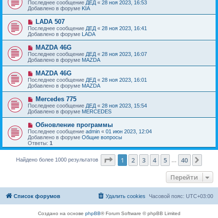
о
е
Последнее сообщение
ДЕД
«
28 ноя 2023, 16:53
о
в
н
Добавлено в форуме
KIA
о
о
и
б
е
е
Н
LADA 507
щ
с
о
е
Последнее сообщение
ДЕД
«
28 ноя 2023, 16:41
о
в
н
Добавлено в форуме
LADA
о
о
и
б
е
е
Н
MAZDA 46G
щ
с
о
е
Последнее сообщение
ДЕД
«
28 ноя 2023, 16:07
о
в
н
Добавлено в форуме
MAZDA
о
о
и
б
е
е
Н
MAZDA 46G
щ
с
о
е
Последнее сообщение
ДЕД
«
28 ноя 2023, 16:01
о
в
н
Добавлено в форуме
MAZDA
о
о
и
б
е
е
Н
Mercedes 775
щ
с
о
е
Последнее сообщение
ДЕД
«
28 ноя 2023, 15:54
о
в
н
Добавлено в форуме
MERCEDES
о
о
и
б
е
е
Н
Обновление программы
щ
с
о
е
Последнее сообщение
admin
«
01 июн 2023, 12:04
о
в
н
Добавлено в форуме
Общие вопросы
о
о
и
Ответы:
1
б
е
е
щ
с
е
Страница
1
из
40
о
1
2
3
4
5
40
След
Найдено более 1000 результатов
…
н
о
и
б
е
Перейти
щ
е
н
и
Список форумов
Удалить cookies
Часовой пояс:
UTC+03:00
е
Создано на основе
phpBB
® Forum Software © phpBB Limited