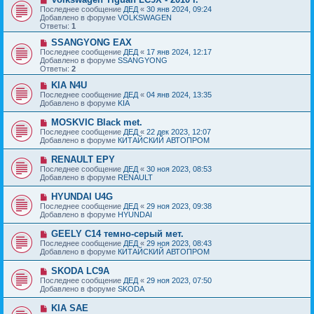
е
с
о
Последнее сообщение
ДЕД
«
30 янв 2024, 09:24
н
о
в
Добавлено в форуме
VOLKSWAGEN
и
о
о
Ответы:
1
е
б
е
щ
с
Н
SSANGYONG EAX
е
о
о
Последнее сообщение
ДЕД
«
17 янв 2024, 12:17
н
о
в
Добавлено в форуме
SSANGYONG
и
б
о
Ответы:
2
е
щ
е
е
с
Н
KIA N4U
н
о
о
Последнее сообщение
ДЕД
«
04 янв 2024, 13:35
и
о
в
Добавлено в форуме
KIA
е
б
о
щ
е
Н
MOSKVIC Black met.
е
с
о
Последнее сообщение
ДЕД
«
22 дек 2023, 12:07
н
о
в
Добавлено в форуме
КИТАЙСКИЙ АВТОПРОМ
и
о
о
е
б
е
Н
RENAULT EPY
щ
с
о
е
Последнее сообщение
ДЕД
«
30 ноя 2023, 08:53
о
в
н
Добавлено в форуме
RENAULT
о
о
и
б
е
е
Н
HYUNDAI U4G
щ
с
о
е
Последнее сообщение
ДЕД
«
29 ноя 2023, 09:38
о
в
н
Добавлено в форуме
HYUNDAI
о
о
и
б
е
е
Н
GEELY C14 темно-серый мет.
щ
с
о
е
Последнее сообщение
ДЕД
«
29 ноя 2023, 08:43
о
в
н
Добавлено в форуме
КИТАЙСКИЙ АВТОПРОМ
о
о
и
б
е
е
Н
SKODA LC9A
щ
с
о
е
Последнее сообщение
ДЕД
«
29 ноя 2023, 07:50
о
в
н
Добавлено в форуме
SKODA
о
о
и
б
е
е
Н
KIA SAE
щ
с