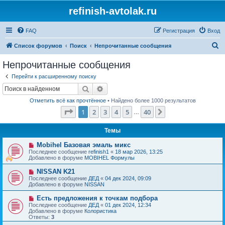
refinish-avtolak.ru
FAQ
Регистрация
Вход
П
Список форумов
Поиск
Непрочитанные сообщения
о
Непрочитанные сообщения
и
Перейти к расширенному поиску
с
Поиск
Расширенный поиск
к
Отметить всё как прочтённое
• Найдено более 1000 результатов
Страница
1
из
40
1
2
3
4
5
40
След.
…
Темы
Н
Mobihel Базовая эмаль микс
о
Последнее сообщение
refinish1
«
18 мар 2026, 13:25
в
Добавлено в форуме
MOBIHEL Формулы
о
е
Н
NISSAN K21
с
о
Последнее сообщение
ДЕД
«
04 дек 2024, 09:09
о
в
Добавлено в форуме
NISSAN
о
о
б
е
Н
Есть предложения к точкам подбора
щ
с
о
е
Последнее сообщение
ДЕД
«
01 дек 2024, 12:34
о
в
н
Добавлено в форуме
Колористика
о
о
и
Ответы:
3
б
е
е
щ